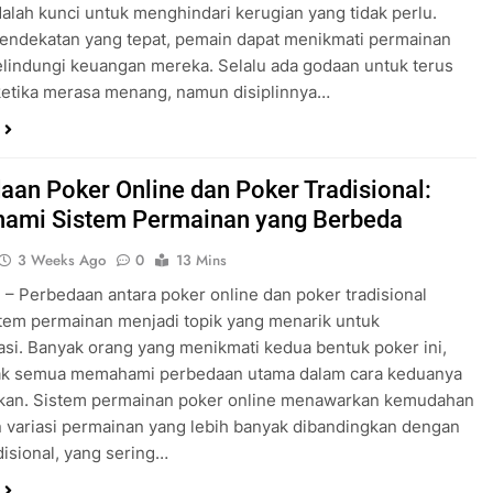
adalah kunci untuk menghindari kerugian yang tidak perlu.
endekatan yang tepat, pemain dapat menikmati permainan
lindungi keuangan mereka. Selalu ada godaan untuk terus
ketika merasa menang, namun disiplinnya…
aan Poker Online dan Poker Tradisional:
ami Sistem Permainan yang Berbeda
3 Weeks Ago
0
13 Mins
 – Perbedaan antara poker online dan poker tradisional
tem permainan menjadi topik yang menarik untuk
asi. Banyak orang yang menikmati kedua bentuk poker ini,
idak semua memahami perbedaan utama dalam cara keduanya
ikan. Sistem permainan poker online menawarkan kemudahan
 variasi permainan yang lebih banyak dibandingkan dengan
disional, yang sering…