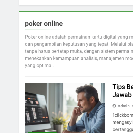
5 Days Ago
Panduan Meng
6 Days Ago
poker online
Cara Memilih
Pemain
Poker online adalah permainan kartu digital yang
7 Days Ago
dan pengambilan keputusan yang tepat. Melalui pla
Strategi Amp
tanpa harus bertatap muka, dengan sistem permain
1 Week Ago
menekankan kemampuan analisis, manajemen moda
yang optimal.
Tips B
Jawab 
Admin
1clickbom
mengasyik
bertangg