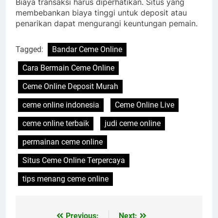
Biaya transaksi harus diperhatikan. Situs yang
membebankan biaya tinggi untuk deposit atau
penarikan dapat mengurangi keuntungan pemain.
Tagged:
Bandar Ceme Online
Cara Bermain Ceme Online
Ceme Online Deposit Murah
ceme online indonesia
Ceme Online Live
ceme online terbaik
judi ceme online
permainan ceme online
Situs Ceme Online Terpercaya
tips menang ceme online
Previous:
Next: