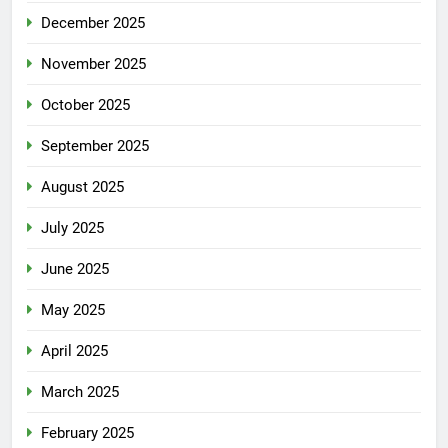
December 2025
November 2025
October 2025
September 2025
August 2025
July 2025
June 2025
May 2025
April 2025
March 2025
February 2025