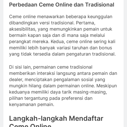
Perbedaan Ceme Online dan Tradisional
Ceme online menawarkan beberapa keunggulan
dibandingkan versi tradisional. Pertama,
aksesibilitas, yang memungkinkan pemain untuk
bermain kapan saja dan di mana saja melalui
perangkat mereka. Kedua, ceme online sering kali
memiliki lebih banyak variasi taruhan dan bonus
yang tidak tersedia dalam pengaturan tradisional.
Di sisi lain, permainan ceme tradisional
memberikan interaksi langsung antara pemain dan
dealer, menciptakan pengalaman sosial yang
mungkin hilang dalam permainan online. Meskipun
keduanya memiliki daya tarik masing-masing,
pilihan tergantung pada preferensi dan
kenyamanan pemain.
Langkah-langkah Mendaftar
Ceme Online