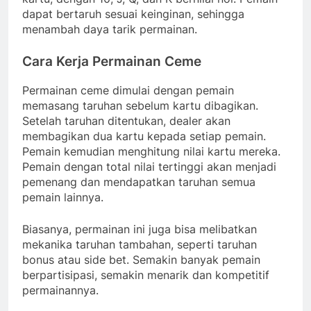
dapat bertaruh sesuai keinginan, sehingga
menambah daya tarik permainan.
Cara Kerja Permainan Ceme
Permainan ceme dimulai dengan pemain
memasang taruhan sebelum kartu dibagikan.
Setelah taruhan ditentukan, dealer akan
membagikan dua kartu kepada setiap pemain.
Pemain kemudian menghitung nilai kartu mereka.
Pemain dengan total nilai tertinggi akan menjadi
pemenang dan mendapatkan taruhan semua
pemain lainnya.
Biasanya, permainan ini juga bisa melibatkan
mekanika taruhan tambahan, seperti taruhan
bonus atau side bet. Semakin banyak pemain
berpartisipasi, semakin menarik dan kompetitif
permainannya.