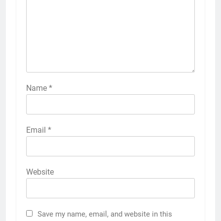
Name
*
Email
*
Website
Save my name, email, and website in this