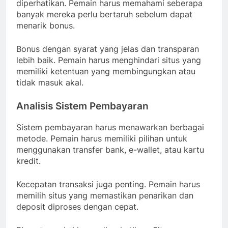
diperhatikan. Pemain harus memahami seberapa
banyak mereka perlu bertaruh sebelum dapat
menarik bonus.
Bonus dengan syarat yang jelas dan transparan
lebih baik. Pemain harus menghindari situs yang
memiliki ketentuan yang membingungkan atau
tidak masuk akal.
Analisis Sistem Pembayaran
Sistem pembayaran harus menawarkan berbagai
metode. Pemain harus memiliki pilihan untuk
menggunakan transfer bank, e-wallet, atau kartu
kredit.
Kecepatan transaksi juga penting. Pemain harus
memilih situs yang memastikan penarikan dan
deposit diproses dengan cepat.