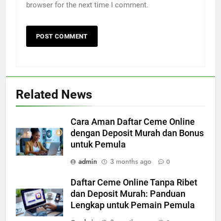
browser for the next time I comment.
Related News
Cara Aman Daftar Ceme Online
dengan Deposit Murah dan Bonus
untuk Pemula
admin
3 months ago
0
Daftar Ceme Online Tanpa Ribet
dan Deposit Murah: Panduan
Lengkap untuk Pemain Pemula