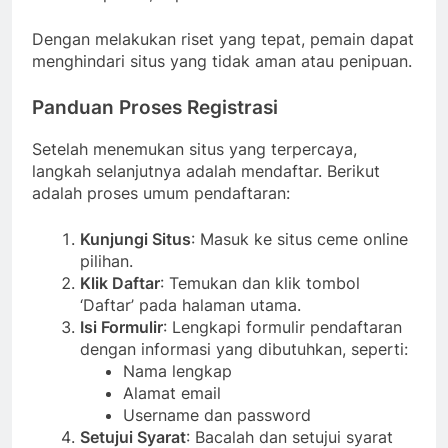
Dengan melakukan riset yang tepat, pemain dapat
menghindari situs yang tidak aman atau penipuan.
Panduan Proses Registrasi
Setelah menemukan situs yang terpercaya,
langkah selanjutnya adalah mendaftar. Berikut
adalah proses umum pendaftaran:
Kunjungi Situs
: Masuk ke situs ceme online
pilihan.
Klik Daftar
: Temukan dan klik tombol
‘Daftar’ pada halaman utama.
Isi Formulir
: Lengkapi formulir pendaftaran
dengan informasi yang dibutuhkan, seperti:
Nama lengkap
Alamat email
Username dan password
Setujui Syarat
: Bacalah dan setujui syarat