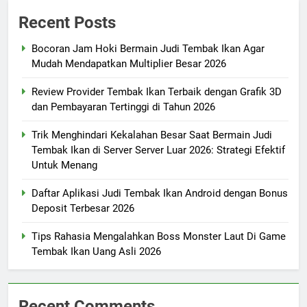
Recent Posts
Bocoran Jam Hoki Bermain Judi Tembak Ikan Agar
Mudah Mendapatkan Multiplier Besar 2026
Review Provider Tembak Ikan Terbaik dengan Grafik 3D
dan Pembayaran Tertinggi di Tahun 2026
Trik Menghindari Kekalahan Besar Saat Bermain Judi
Tembak Ikan di Server Server Luar 2026: Strategi Efektif
Untuk Menang
Daftar Aplikasi Judi Tembak Ikan Android dengan Bonus
Deposit Terbesar 2026
Tips Rahasia Mengalahkan Boss Monster Laut Di Game
Tembak Ikan Uang Asli 2026
Recent Comments