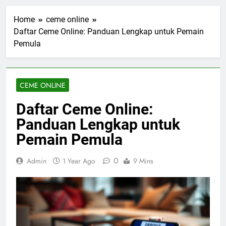
Review Provider
Besar 2026
Tembak Ikan Terbaik
Home
ceme online
dengan Grafik 3D dan
2 Days Ago
Pembayaran Tertinggi
Daftar Ceme Online: Panduan Lengkap untuk Pemain
Trik Menghindari
di Tahun 2026
Pemula
Kekalahan Besar Saat
Bermain Judi Tembak
5 Days Ago
Ikan di Server Server
Daftar Aplikasi Judi
Luar 2026: Strategi
Tembak Ikan Android
Efektif Untuk Menang
CEME ONLINE
dengan Bonus Deposit
6 Days Ago
Terbesar 2026
Tips Rahasia
Daftar Ceme Online:
Mengalahkan Boss
Panduan Lengkap untuk
Monster Laut Di Game
7 Days Ago
Tembak Ikan Uang Asli
Panduan Mengatur
Pemain Pemula
2026
Modal dan Peluru untuk
Pemula dalam Judi
1 Week Ago
0
Admin
1 Year Ago
9 Mins
Tembak Ikan 2026:
Strategi Efektif untuk
Sukses