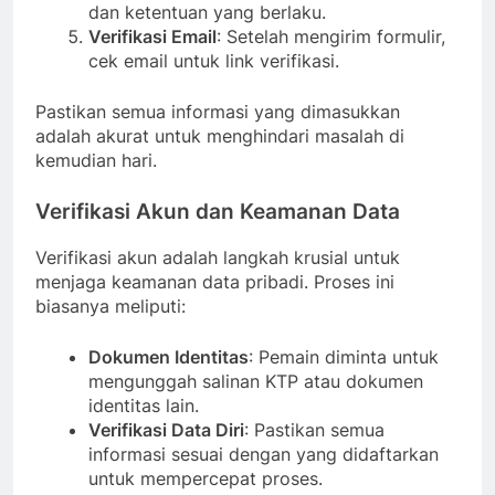
dan ketentuan yang berlaku.
Verifikasi Email
: Setelah mengirim formulir,
cek email untuk link verifikasi.
Pastikan semua informasi yang dimasukkan
adalah akurat untuk menghindari masalah di
kemudian hari.
Verifikasi Akun dan Keamanan Data
Verifikasi akun adalah langkah krusial untuk
menjaga keamanan data pribadi. Proses ini
biasanya meliputi:
Dokumen Identitas
: Pemain diminta untuk
mengunggah salinan KTP atau dokumen
identitas lain.
Verifikasi Data Diri
: Pastikan semua
informasi sesuai dengan yang didaftarkan
untuk mempercepat proses.