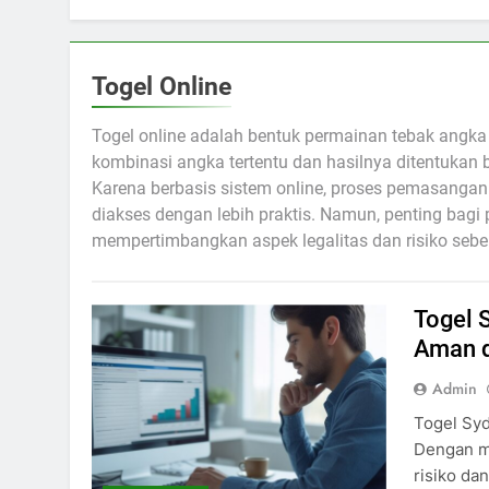
4 Days Ago
Tips Rahasia
5 Days Ago
Togel Online
Panduan Meng
6 Days Ago
Togel online adalah bentuk permainan tebak angka 
Cara Memilih
kombinasi angka tertentu dan hasilnya ditentukan 
Pemain
Karena berbasis sistem online, proses pemasangan
1 Week Ago
diakses dengan lebih praktis. Namun, penting bag
mempertimbangkan aspek legalitas dan risiko sebel
Togel 
Aman d
Admin
Togel Syd
Dengan me
risiko d