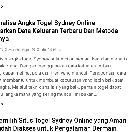
nalisa Angka Togel Sydney Online
arkan Data Keluaran Terbaru Dan Metode
fnya
2 Months Ago
0
14 Mins
sis angka togel Sydney online bisa menjadi kegiatan menarik
ak orang. Dengan menggunakan data keluaran terbaru,
 dapat melihat pola dan tren yang muncul. Penggunaan data
t membantu untuk membuat keputusan yang lebih baik saat
ngka. Melalui teknik analisis yang baik, pemain togel dapat
ui angka mana yang sering muncul. Ini bukan…
emilih Situs Togel Sydney Online yang Aman
dah Diakses untuk Pengalaman Bermain