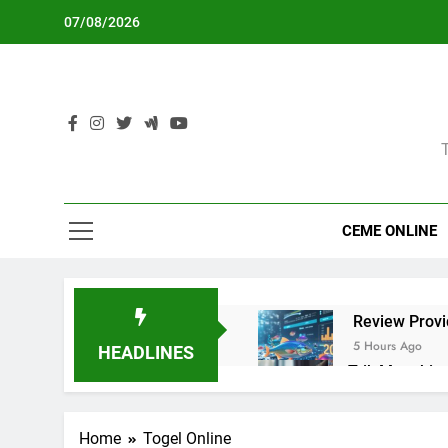
Skip
07/08/2026
to
content
CEME ONLINE
Review Provi
5 Hours Ago
HEADLINES
Trik Menghind
Menang
3 Days Ago
Daftar Aplik
Home
Togel Online