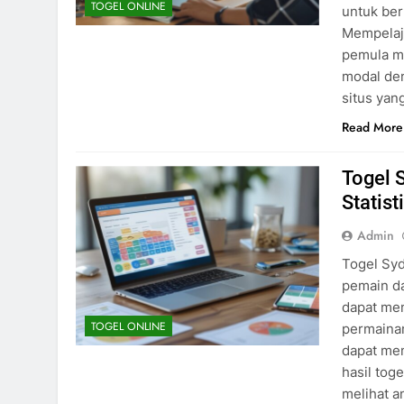
TOGEL ONLINE
untuk ber
Mempelaja
pemula me
modal de
situs yan
Read More
Togel S
Statis
Admin
Togel Syd
pemain da
dapat me
TOGEL ONLINE
permaina
dapat mem
hasil tog
melihat 