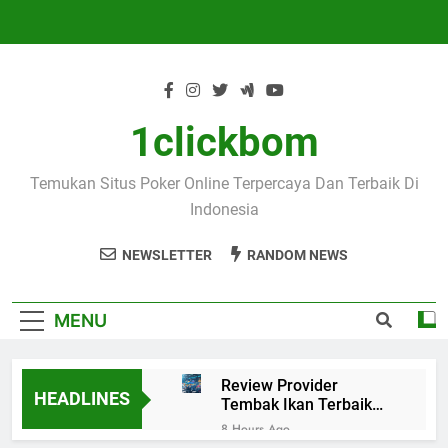
Skip
to
content
1clickbom
Temukan Situs Poker Online Terpercaya Dan Terbaik Di
Indonesia
NEWSLETTER
RANDOM NEWS
MENU
Review Provider
HEADLINES
Tembak Ikan Terbaik
dengan Grafik 3D dan
8 Hours Ago
Pembayaran Tertinggi