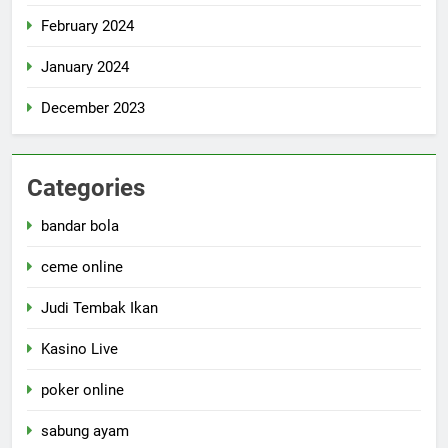
February 2024
January 2024
December 2023
Categories
bandar bola
ceme online
Judi Tembak Ikan
Kasino Live
poker online
sabung ayam