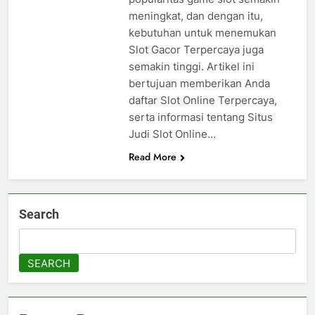
meningkat, dan dengan itu,
kebutuhan untuk menemukan
Slot Gacor Terpercaya juga
semakin tinggi. Artikel ini
bertujuan memberikan Anda
daftar Slot Online Terpercaya,
serta informasi tentang Situs
Judi Slot Online…
Read More
Search
SEARCH