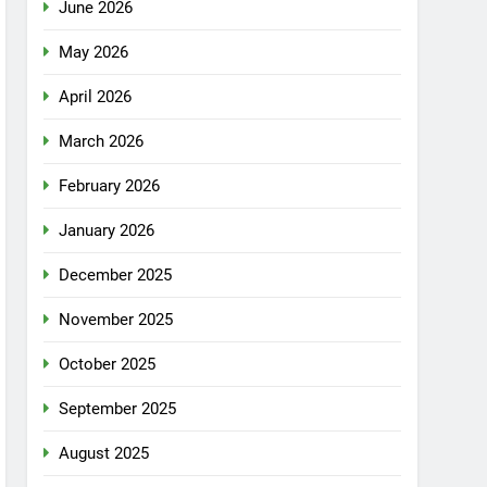
June 2026
May 2026
April 2026
March 2026
February 2026
January 2026
December 2025
November 2025
October 2025
September 2025
August 2025