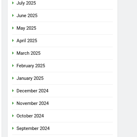
July 2025
June 2025
May 2025
April 2025
March 2025
February 2025
January 2025
December 2024
November 2024
October 2024
September 2024