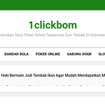
1clickbom
Temukan Situs Poker Online Terpercaya Dan Terbaik Di Indonesi
BANDAR BOLA
POKER ONLINE
SABUNG AYAM
SLO
Hoki Bermain Judi Tembak Ikan Agar Mudah Mendapatkan Mul
der Tembak Ikan Terbaik dengan Grafik 3D dan Pembayaran Te
ari Kekalahan Besar Saat Bermain Judi Tembak Ikan di Server 