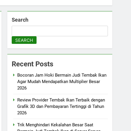
2026
Search
Asli 2026
SEARCH
2026: Strategi Efektif untuk Sukses
Recent Posts
Bocoran Jam Hoki Bermain Judi Tembak Ikan
Agar Mudah Mendapatkan Multiplier Besar
2026
Review Provider Tembak Ikan Terbaik dengan
Grafik 3D dan Pembayaran Tertinggi di Tahun
2026
Trik Menghindari Kekalahan Besar Saat