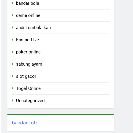
bandar bola
ceme online
Judi Tembak Ikan
Kasino Live
poker online
sabung ayam
slot gacor
Togel Online
Uncategorized
bandar toto