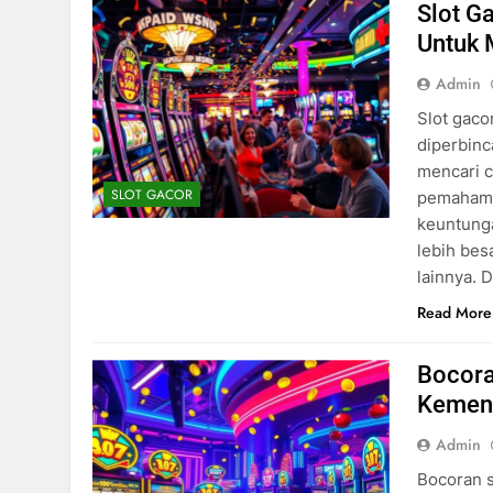
Slot G
Untuk
Admin
Slot gaco
diperbinc
mencari 
SLOT GACOR
pemahama
keuntunga
lebih bes
lainnya. 
Read More
Bocora
Kemen
Admin
Bocoran s