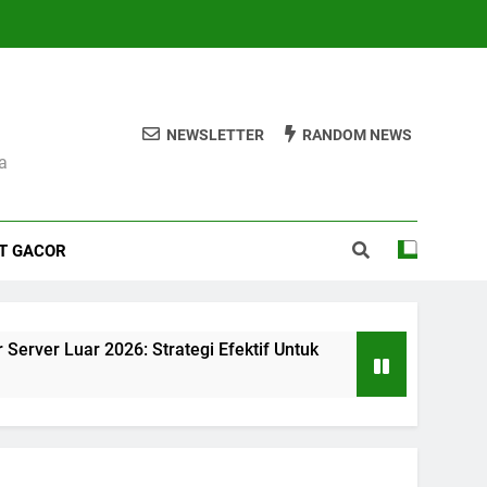
NEWSLETTER
RANDOM NEWS
a
T GACOR
Server Luar 2026: Strategi Efektif Untuk
2026
Asli 2026