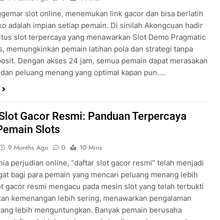
gemar slot online, menemukan link gacor dan bisa berlatih
iko adalah impian setiap pemain. Di sinilah Akongcuan hadir
itus slot terpercaya yang menawarkan Slot Demo Pragmatic
is, memungkinkan pemain latihan pola dan strategi tanpa
posit. Dengan akses 24 jam, semua pemain dapat merasakan
 dan peluang menang yang optimal kapan pun….
 Slot Gacor Resmi: Panduan Terpercaya
Pemain Slots
9 Months Ago
0
10 Mins
ia perjudian online, “daftar slot gacor resmi” telah menjadi
gat bagi para pemain yang mencari peluang menang lebih
lot gacor resmi mengacu pada mesin slot yang telah terbukti
an kemenangan lebih sering, menawarkan pengalaman
yang lebih menguntungkan. Banyak pemain berusaha