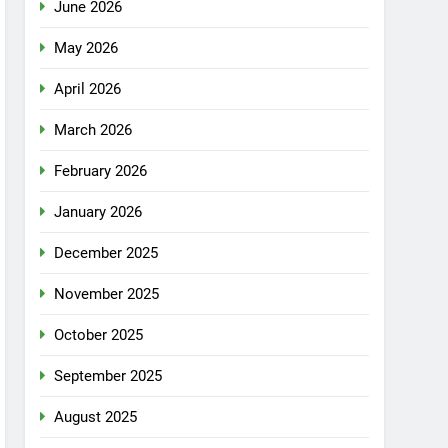
June 2026
May 2026
April 2026
March 2026
February 2026
January 2026
December 2025
November 2025
October 2025
September 2025
August 2025