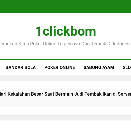
1clickbom
Temukan Situs Poker Online Terpercaya Dan Terbaik Di Indonesi
BANDAR BOLA
POKER ONLINE
SABUNG AYAM
SLO
ari Kekalahan Besar Saat Bermain Judi Tembak Ikan di Server 
asi Judi Tembak Ikan Android dengan Bonus Deposit Terbesar 
 Mengalahkan Boss Monster Laut Di Game Tembak Ikan Uang 