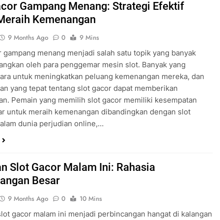
acor Gampang Menang: Strategi Efektif
 Meraih Kemenangan
9 Months Ago
0
9 Mins
r gampang menang menjadi salah satu topik yang banyak
angkan oleh para penggemar mesin slot. Banyak yang
cara untuk meningkatkan peluang kemenangan mereka, dan
n yang tepat tentang slot gacor dapat memberikan
n. Pemain yang memilih slot gacor memiliki kesempatan
ar untuk meraih kemenangan dibandingkan dengan slot
Dalam dunia perjudian online,…
n Slot Gacor Malam Ini: Rahasia
angan Besar
9 Months Ago
0
10 Mins
lot gacor malam ini menjadi perbincangan hangat di kalangan