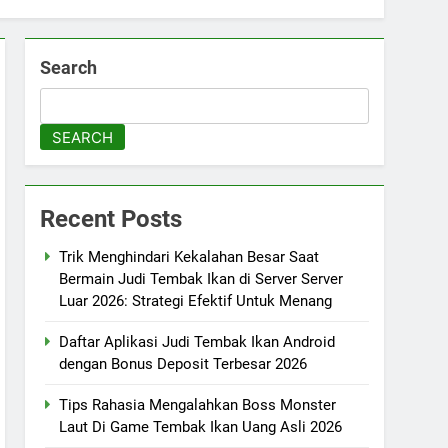
2026: Strategi Efektif untuk Sukses
Search
rcaya 2026: Panduan Lengkap Untuk
SEARCH
ru 2026: Tips dan Trik Terbaik
Recent Posts
Trik Menghindari Kekalahan Besar Saat
Bermain Judi Tembak Ikan di Server Server
Luar 2026: Strategi Efektif Untuk Menang
Daftar Aplikasi Judi Tembak Ikan Android
dengan Bonus Deposit Terbesar 2026
Tips Rahasia Mengalahkan Boss Monster
Laut Di Game Tembak Ikan Uang Asli 2026