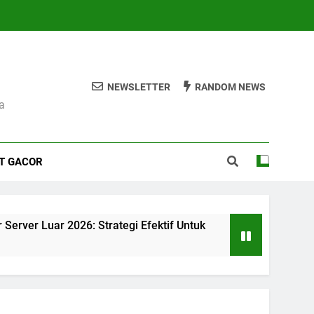
NEWSLETTER
RANDOM NEWS
a
T GACOR
Server Luar 2026: Strategi Efektif Untuk
2026
Asli 2026