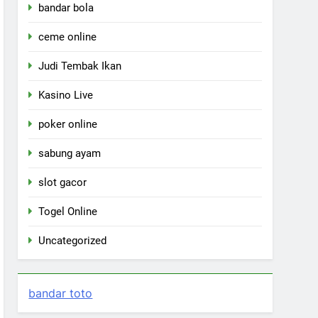
bandar bola
ceme online
Judi Tembak Ikan
Kasino Live
poker online
sabung ayam
slot gacor
Togel Online
Uncategorized
bandar toto