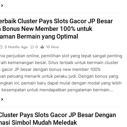
Terbaik Cluster Pays Slots Gacor JP Besar
n Bonus New Member 100% untuk
aman Bermain yang Optimal
5 Months Ago
0
10 Mins
ia perjudian online, pemilihan slot yang tepat sangat penting
aih kemenangan besar. Situs terbaik untuk bermain cluster
ts gacor JP besar dengan bonus new member 100%
an peluang menarik untuk pelaku judi. Dengan bonus yang
gkan ini, pemain baru dapat mulai dengan modal yang lebih
n kesempatan untuk mendapatkan pengalaman bermain…
luster Pays Slots Gacor JP Besar Dengan
asi Simbol Mudah Meledak