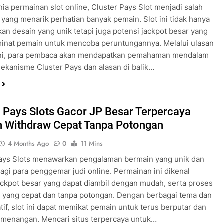
ia permainan slot online, Cluster Pays Slot menjadi salah
s yang menarik perhatian banyak pemain. Slot ini tidak hanya
n desain yang unik tetapi juga potensi jackpot besar yang
inat pemain untuk mencoba peruntungannya. Melalui ulasan
ini, para pembaca akan mendapatkan pemahaman mendalam
ekanisme Cluster Pays dan alasan di balik…
r Pays Slots Gacor JP Besar Terpercaya
 Withdraw Cepat Tanpa Potongan
4 Months Ago
0
11 Mins
Pays Slots menawarkan pengalaman bermain yang unik dan
agi para penggemar judi online. Permainan ini dikenal
ckpot besar yang dapat diambil dengan mudah, serta proses
 yang cepat dan tanpa potongan. Dengan berbagai tema dan
vatif, slot ini dapat memikat pemain untuk terus berputar dan
emenangan. Mencari situs terpercaya untuk…