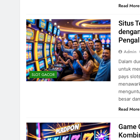
Read More
Situs 
denga
Pengal
Admin
Dalam dun
untuk mer
SLOT GACOR
pays slo
menawark
menguntun
besar da
Read More
Game C
Kombin