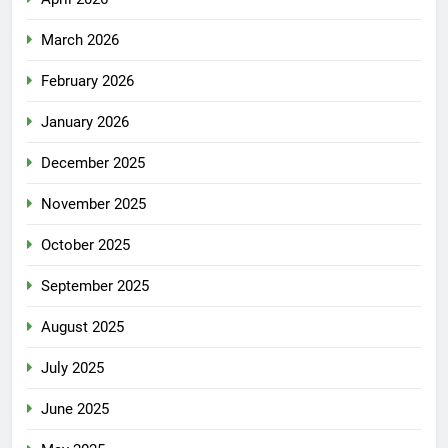
March 2026
February 2026
January 2026
December 2025
November 2025
October 2025
September 2025
August 2025
July 2025
June 2025