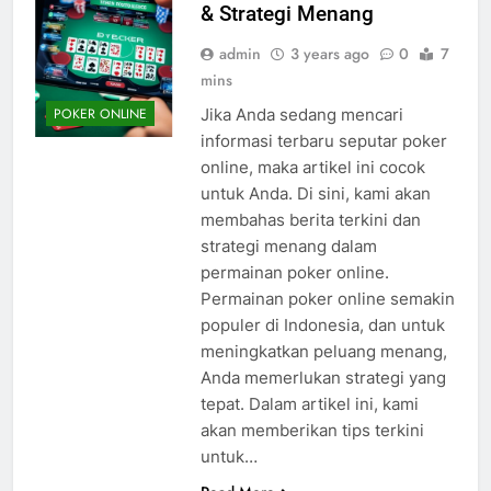
& Strategi Menang
admin
3 years ago
0
7
mins
Jika Anda sedang mencari
POKER ONLINE
informasi terbaru seputar poker
online, maka artikel ini cocok
untuk Anda. Di sini, kami akan
membahas berita terkini dan
strategi menang dalam
permainan poker online.
Permainan poker online semakin
populer di Indonesia, dan untuk
meningkatkan peluang menang,
Anda memerlukan strategi yang
tepat. Dalam artikel ini, kami
akan memberikan tips terkini
untuk…