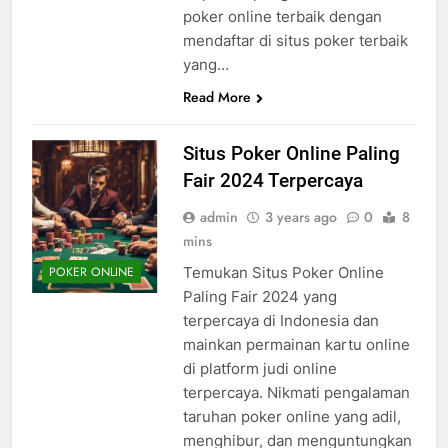
poker online terbaik dengan
mendaftar di situs poker terbaik
yang…
Read More
Situs Poker Online Paling
Fair 2024 Terpercaya
admin
3 years ago
0
8
mins
Temukan Situs Poker Online
POKER ONLINE
Paling Fair 2024 yang
terpercaya di Indonesia dan
mainkan permainan kartu online
di platform judi online
terpercaya. Nikmati pengalaman
taruhan poker online yang adil,
menghibur, dan menguntungkan