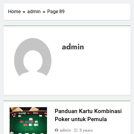
Review Provider
Besar 2026
Tembak Ikan Terbaik
Home
admin
Page 89
dengan Grafik 3D dan
2 Days Ago
Pembayaran Tertinggi
Trik Menghindari
di Tahun 2026
Kekalahan Besar Saat
Bermain Judi Tembak
5 Days Ago
Ikan di Server Server
Daftar Aplikasi Judi
Luar 2026: Strategi
admin
Tembak Ikan Android
Efektif Untuk Menang
dengan Bonus Deposit
6 Days Ago
Terbesar 2026
Tips Rahasia
Mengalahkan Boss
Monster Laut Di Game
7 Days Ago
Tembak Ikan Uang Asli
Panduan Mengatur
2026
Modal dan Peluru untuk
Pemula dalam Judi
1 Week Ago
Tembak Ikan 2026:
Strategi Efektif untuk
Sukses
Panduan Kartu Kombinasi
Poker untuk Pemula
admin
3 years