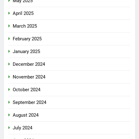
May 2025
April 2025
March 2025
February 2025
January 2025
December 2024
November 2024
October 2024
September 2024
August 2024
July 2024