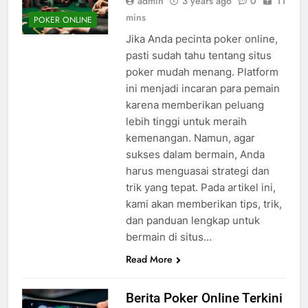
admin
3 years ago
0
11
mins
POKER ONLINE
Jika Anda pecinta poker online,
pasti sudah tahu tentang situs
poker mudah menang. Platform
ini menjadi incaran para pemain
karena memberikan peluang
lebih tinggi untuk meraih
kemenangan. Namun, agar
sukses dalam bermain, Anda
harus menguasai strategi dan
trik yang tepat. Pada artikel ini,
kami akan memberikan tips, trik,
dan panduan lengkap untuk
bermain di situs…
Read More
Berita Poker Online Terkini