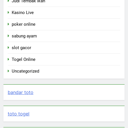
Judi Tembak Ikan
Kasino Live
poker online
sabung ayam
slot gacor
Togel Online
Uncategorized
bandar toto
toto togel