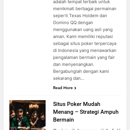
adalah tempat terbaik untuk
menikmati berbagai permainan
seperti Texas Holdem dan
Domino QQ dengan
menggunakan uang asli yang
aman. Kami memiliki reputasi
sebagai situs poker terpercaya
di Indonesia yang menawarkan
pengalaman bermain yang fair
dan menyenangkan.
Bergabunglah dengan kami
sekarang dan…
Read More
Situs Poker Mudah
Menang – Strategi Ampuh
Bermain