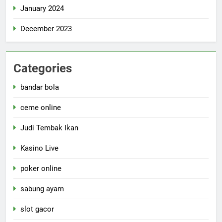
January 2024
December 2023
Categories
bandar bola
ceme online
Judi Tembak Ikan
Kasino Live
poker online
sabung ayam
slot gacor