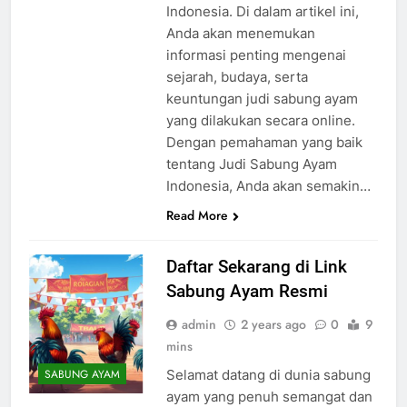
Indonesia. Di dalam artikel ini,
Anda akan menemukan
informasi penting mengenai
sejarah, budaya, serta
keuntungan judi sabung ayam
yang dilakukan secara online.
Dengan pemahaman yang baik
tentang Judi Sabung Ayam
Indonesia, Anda akan semakin…
Read More
Daftar Sekarang di Link
Sabung Ayam Resmi
admin
2 years ago
0
9
mins
Selamat datang di dunia sabung
SABUNG AYAM
ayam yang penuh semangat dan