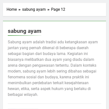
Trik Menghindari
di Tahun 2026
Kekalahan Besar Saat
Home
sabung ayam
Page 12
Bermain Judi Tembak
3 Days Ago
Ikan di Server Server
Daftar Aplikasi Judi
Luar 2026: Strategi
Tembak Ikan Android
Efektif Untuk Menang
dengan Bonus Deposit
4 Days Ago
sabung ayam
Terbesar 2026
Tips Rahasia
Mengalahkan Boss
Sabung ayam adalah tradisi adu ketangkasan ayam
Monster Laut Di Game
5 Days Ago
Tembak Ikan Uang Asli
jantan yang pernah dikenal di beberapa daerah
Panduan Mengatur
2026
sebagai bagian dari budaya lama. Kegiatan ini
Modal dan Peluru untuk
Pemula dalam Judi
biasanya melibatkan dua ayam yang diadu dalam
6 Days Ago
Tembak Ikan 2026:
Cara Memilih Senjata
arena dengan pengawasan tertentu. Dalam konteks
Strategi Efektif untuk
Laser Paling Mematikan
modern, sabung ayam lebih sering dibahas sebagai
Sukses
di Situs Tembak Ikan
1 Week Ago
fenomena sosial dan budaya, karena praktik ini
Terpercaya 2026:
menimbulkan perdebatan terkait kesejahteraan
Panduan Lengkap Untuk
Pemain
hewan, etika, serta aspek hukum yang berlaku di
berbagai wilayah.