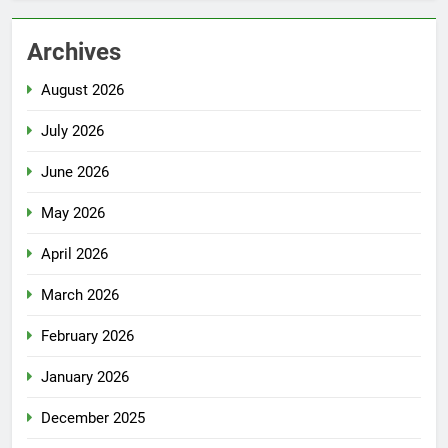
Archives
August 2026
July 2026
June 2026
May 2026
April 2026
March 2026
February 2026
January 2026
December 2025