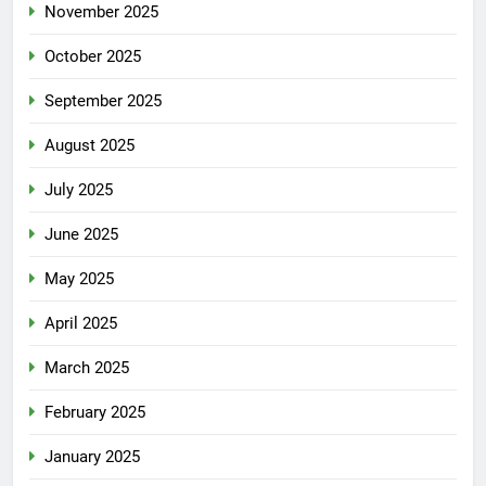
November 2025
October 2025
September 2025
August 2025
July 2025
June 2025
May 2025
April 2025
March 2025
February 2025
January 2025