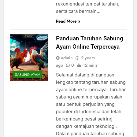
rekomendasi tempat taruhan,
serta cara bermain…
Read More
Panduan Taruhan Sabung
Ayam Online Terpercaya
admin
2 years
ago
0
12 mins
Selamat datang di panduan
SABUNG AYAM
lengkap tentang taruhan sabung
ayam online terpercaya. Taruhan
sabung ayam merupakan salah
satu bentuk perjudian yang
populer di Indonesia dan telah
berkembang pesat seiring
dengan kemajuan teknologi.
Dalam panduan taruhan sabung