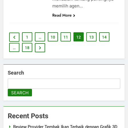
memilih agen…
Read More
1
…
10
11
12
13
14
…
18
Search
SEARCH
Recent Posts
Review Provider Tembak Ikan Terbaik dengan Grafik 3D