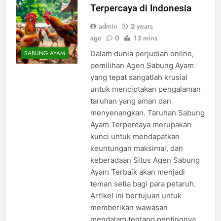
Terpercaya di Indonesia
admin
2 years
ago
0
13 mins
Dalam dunia perjudian online,
SABUNG AYAM
pemilihan Agen Sabung Ayam
yang tepat sangatlah krusial
untuk menciptakan pengalaman
taruhan yang aman dan
menyenangkan. Taruhan Sabung
Ayam Terpercaya merupakan
kunci untuk mendapatkan
keuntungan maksimal, dan
keberadaan Situs Agen Sabung
Ayam Terbaik akan menjadi
teman setia bagi para petaruh.
Artikel ini bertujuan untuk
memberikan wawasan
mendalam tentang pentingnya