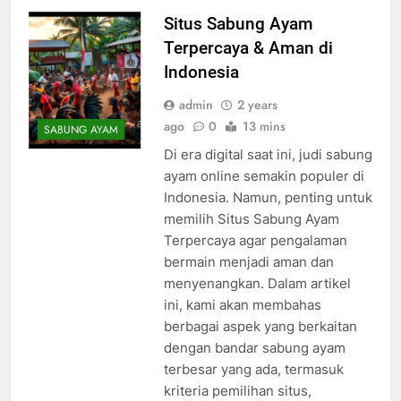
Situs Sabung Ayam
Terpercaya & Aman di
Indonesia
admin
2 years
ago
0
13 mins
SABUNG AYAM
Di era digital saat ini, judi sabung
ayam online semakin populer di
Indonesia. Namun, penting untuk
memilih Situs Sabung Ayam
Terpercaya agar pengalaman
bermain menjadi aman dan
menyenangkan. Dalam artikel
ini, kami akan membahas
berbagai aspek yang berkaitan
dengan bandar sabung ayam
terbesar yang ada, termasuk
kriteria pemilihan situs,