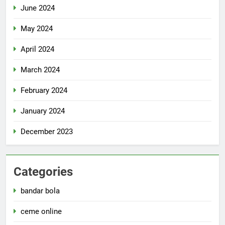
June 2024
May 2024
April 2024
March 2024
February 2024
January 2024
December 2023
Categories
bandar bola
ceme online