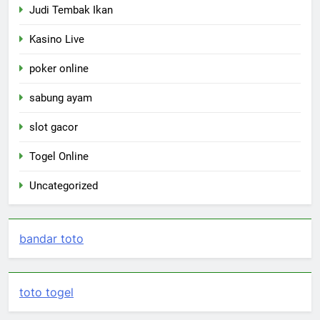
Judi Tembak Ikan
Kasino Live
poker online
sabung ayam
slot gacor
Togel Online
Uncategorized
bandar toto
toto togel