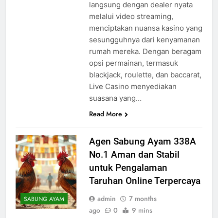
langsung dengan dealer nyata
melalui video streaming,
menciptakan nuansa kasino yang
sesungguhnya dari kenyamanan
rumah mereka. Dengan beragam
opsi permainan, termasuk
blackjack, roulette, dan baccarat,
Live Casino menyediakan
suasana yang…
Read More
Agen Sabung Ayam 338A
No.1 Aman dan Stabil
untuk Pengalaman
Taruhan Online Terpercaya
admin
7 months
SABUNG AYAM
ago
0
9 mins