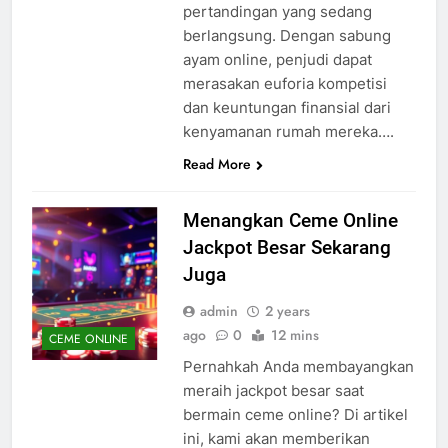
pertandingan yang sedang
berlangsung. Dengan sabung
ayam online, penjudi dapat
merasakan euforia kompetisi
dan keuntungan finansial dari
kenyamanan rumah mereka….
Read More
Menangkan Ceme Online
Jackpot Besar Sekarang
Juga
admin
2 years
ago
0
12 mins
CEME ONLINE
Pernahkah Anda membayangkan
meraih jackpot besar saat
bermain ceme online? Di artikel
ini, kami akan memberikan