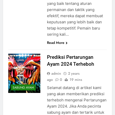
yang baik tentang aturan
permainan dan taktik yang
efektif, mereka dapat membuat
keputusan yang lebih baik dan
tetap kompetitif. Pemain baru
sering kali…
Read More
Prediksi Pertarungan
Ayam 2024 Terheboh
admin
2 years
ago
0
19 mins
Selamat datang di artikel kami
SABUNG AYAM
yang akan memberikan prediksi
terheboh mengenai Pertarungan
Ayam 2024. Jika Anda pecinta
sabung ayam dan tertarik untuk