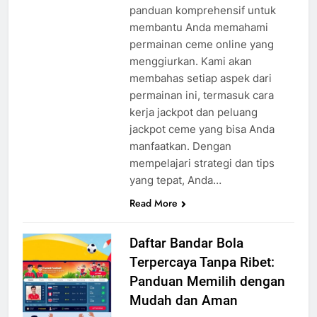
panduan komprehensif untuk
membantu Anda memahami
permainan ceme online yang
menggiurkan. Kami akan
membahas setiap aspek dari
permainan ini, termasuk cara
kerja jackpot dan peluang
jackpot ceme yang bisa Anda
manfaatkan. Dengan
mempelajari strategi dan tips
yang tepat, Anda…
Read More
Daftar Bandar Bola
Terpercaya Tanpa Ribet:
Panduan Memilih dengan
Mudah dan Aman