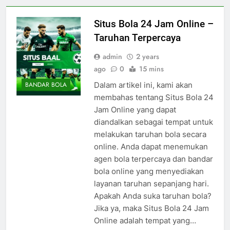
Peraturan Sabung
Ayam 2024 di
Indonesia
Situs Bola 24 Jam Online –
2 Years Ago
Situs Ceme
Taruhan Terpercaya
Terpercaya – Kiat
Menang & Bonus
admin
2 years
2 Years Ago
ago
0
15 mins
Daftar Ceme Online
Terpercaya & Terbaik
Dalam artikel ini, kami akan
BANDAR BOLA
Indonesia
2 Years Ago
membahas tentang Situs Bola 24
Sabung Ayam Online:
Jam Online yang dapat
Panduan Lengkap
diandalkan sebagai tempat untuk
untuk Pemula dan
1 Year Ago
Penggemar
melakukan taruhan bola secara
Link Slot Gacor
online. Anda dapat menemukan
Terbaru: Panduan
Memilih Permainan
agen bola terpercaya dan bandar
10 Months Ago
Slot Terbaik
bola online yang menyediakan
layanan taruhan sepanjang hari.
Apakah Anda suka taruhan bola?
Jika ya, maka Situs Bola 24 Jam
Online adalah tempat yang…