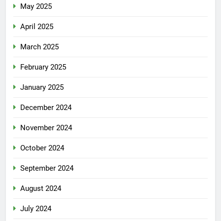
May 2025
April 2025
March 2025
February 2025
January 2025
December 2024
November 2024
October 2024
September 2024
August 2024
July 2024