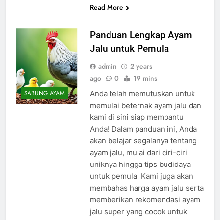
Read More
Panduan Lengkap Ayam
Jalu untuk Pemula
admin
2 years
ago
0
19 mins
Anda telah memutuskan untuk
SABUNG AYAM
memulai beternak ayam jalu dan
kami di sini siap membantu
Anda! Dalam panduan ini, Anda
akan belajar segalanya tentang
ayam jalu, mulai dari ciri-ciri
uniknya hingga tips budidaya
untuk pemula. Kami juga akan
membahas harga ayam jalu serta
memberikan rekomendasi ayam
jalu super yang cocok untuk