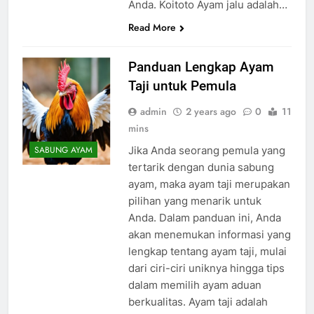
Anda. Koitoto Ayam jalu adalah…
Read More
Panduan Lengkap Ayam
Taji untuk Pemula
admin
2 years ago
0
11
mins
Jika Anda seorang pemula yang
SABUNG AYAM
tertarik dengan dunia sabung
ayam, maka ayam taji merupakan
pilihan yang menarik untuk
Anda. Dalam panduan ini, Anda
akan menemukan informasi yang
lengkap tentang ayam taji, mulai
dari ciri-ciri uniknya hingga tips
dalam memilih ayam aduan
berkualitas. Ayam taji adalah