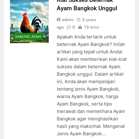
Ayam Bangkok Unggul
admin
2 years
ago
0
15 mins
Apakah Anda tertarik untuk
SABUNG AYAM
beternak Ayam Bangkok? Inilah
artikel yang tepat untuk Anda!
Kami akan memberikan kiat-kiat
sukses dalam beternak Ayam
Bangkok unggul. Dalam artikel
ini, Anda akan mempelajari
tentang jenis Ayam Bangkok,
warna Ayam Bangkok, harga
Ayam Bangkok, serta tips
merawat dan memelihara Ayam
Bangkok agar menghasilkan
hasil yang maksimal. Mengenal
Jenis Ayam Bangkok…