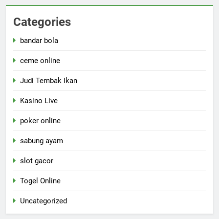
Categories
bandar bola
ceme online
Judi Tembak Ikan
Kasino Live
poker online
sabung ayam
slot gacor
Togel Online
Uncategorized