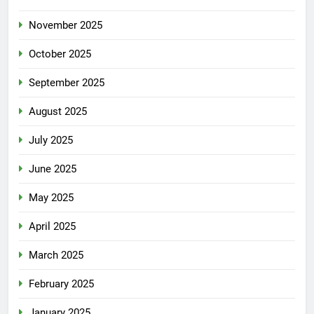
November 2025
October 2025
September 2025
August 2025
July 2025
June 2025
May 2025
April 2025
March 2025
February 2025
January 2025