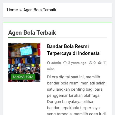
Review Provider
Besar 2026
Tembak Ikan Terbaik
Home
Agen Bola Terbaik
dengan Grafik 3D dan
1 Day Ago
Pembayaran Tertinggi
Trik Menghindari
di Tahun 2026
Kekalahan Besar Saat
Bermain Judi Tembak
4 Days Ago
Agen Bola Terbaik
Ikan di Server Server
Daftar Aplikasi Judi
Luar 2026: Strategi
Tembak Ikan Android
Efektif Untuk Menang
dengan Bonus Deposit
Bandar Bola Resmi
5 Days Ago
Terbesar 2026
Tips Rahasia
Terpercaya di Indonesia
Mengalahkan Boss
Monster Laut Di Game
admin
2 years ago
0
11
6 Days Ago
Tembak Ikan Uang Asli
mins
Panduan Mengatur
2026
Modal dan Peluru untuk
Di era digital saat ini, memilih
BANDAR BOLA
Pemula dalam Judi
1 Week Ago
bandar bola resmi menjadi salah
Tembak Ikan 2026:
Strategi Efektif untuk
satu langkah penting bagi para
Sukses
penggemar taruhan olahraga.
Dengan banyaknya pilihan
bandar sepakbola terpercaya
yang tersedia, memilih agen judi