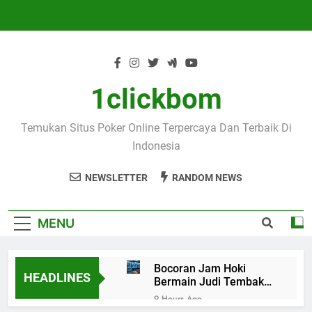
Skip
to
content
1clickbom
Temukan Situs Poker Online Terpercaya Dan Terbaik Di
Indonesia
NEWSLETTER
RANDOM NEWS
MENU
Bocoran Jam Hoki
HEADLINES
Bermain Judi Tembak
Ikan Agar Mudah
9 Hours Ago
Mendapatkan Multiplier