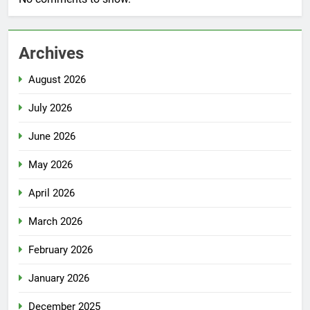
Archives
August 2026
July 2026
June 2026
May 2026
April 2026
March 2026
February 2026
January 2026
December 2025