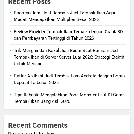
Recent Posts
Bocoran Jam Hoki Bermain Judi Tembak Ikan Agar
Mudah Mendapatkan Multiplier Besar 2026
Review Provider Tembak Ikan Terbaik dengan Grafik 3D
dan Pembayaran Tertinggi di Tahun 2026
Trik Menghindari Kekalahan Besar Saat Bermain Judi
Tembak Ikan di Server Server Luar 2026: Strategi Efektif
Untuk Menang
Daftar Aplikasi Judi Tembak Ikan Android dengan Bonus
Deposit Terbesar 2026
Tips Rahasia Mengalahkan Boss Monster Laut Di Game
Tembak Ikan Uang Asli 2026
Recent Comments
No comments to show.