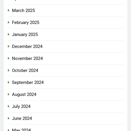
March 2025
February 2025
January 2025
December 2024
November 2024
October 2024
September 2024
August 2024
July 2024
June 2024
May 2024