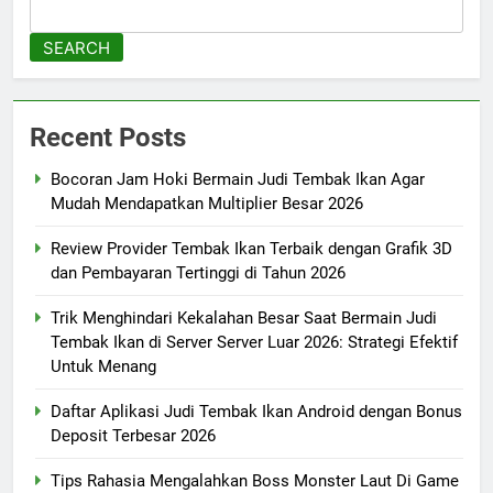
SEARCH
Recent Posts
Bocoran Jam Hoki Bermain Judi Tembak Ikan Agar
Mudah Mendapatkan Multiplier Besar 2026
Review Provider Tembak Ikan Terbaik dengan Grafik 3D
dan Pembayaran Tertinggi di Tahun 2026
Trik Menghindari Kekalahan Besar Saat Bermain Judi
Tembak Ikan di Server Server Luar 2026: Strategi Efektif
Untuk Menang
Daftar Aplikasi Judi Tembak Ikan Android dengan Bonus
Deposit Terbesar 2026
Tips Rahasia Mengalahkan Boss Monster Laut Di Game