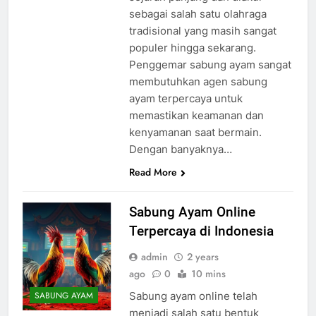
sebagai salah satu olahraga
tradisional yang masih sangat
populer hingga sekarang.
Penggemar sabung ayam sangat
membutuhkan agen sabung
ayam terpercaya untuk
memastikan keamanan dan
kenyamanan saat bermain.
Dengan banyaknya…
Read More
Sabung Ayam Online
Terpercaya di Indonesia
admin
2 years
ago
0
10 mins
Sabung ayam online telah
SABUNG AYAM
menjadi salah satu bentuk