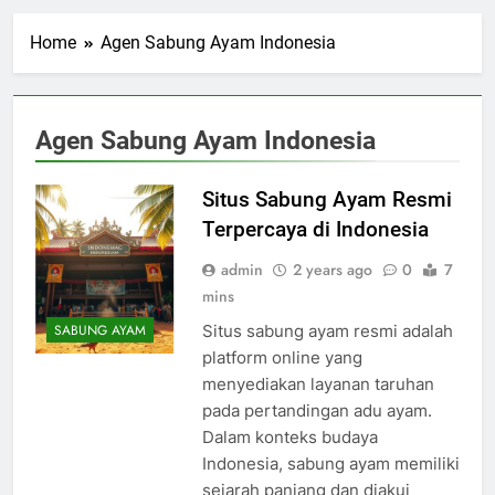
Review Provider
Besar 2026
Tembak Ikan Terbaik
Home
Agen Sabung Ayam Indonesia
dengan Grafik 3D dan
1 Day Ago
Pembayaran Tertinggi
Trik Menghindari
di Tahun 2026
Kekalahan Besar Saat
Bermain Judi Tembak
4 Days Ago
Agen Sabung Ayam Indonesia
Ikan di Server Server
Daftar Aplikasi Judi
Luar 2026: Strategi
Tembak Ikan Android
Efektif Untuk Menang
dengan Bonus Deposit
Situs Sabung Ayam Resmi
5 Days Ago
Terbesar 2026
Tips Rahasia
Terpercaya di Indonesia
Mengalahkan Boss
Monster Laut Di Game
admin
2 years ago
0
7
6 Days Ago
Tembak Ikan Uang Asli
mins
Panduan Mengatur
2026
Modal dan Peluru untuk
Situs sabung ayam resmi adalah
SABUNG AYAM
Pemula dalam Judi
1 Week Ago
platform online yang
Tembak Ikan 2026:
Strategi Efektif untuk
menyediakan layanan taruhan
Sukses
pada pertandingan adu ayam.
Dalam konteks budaya
Indonesia, sabung ayam memiliki
sejarah panjang dan diakui