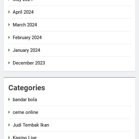
April 2024
March 2024
February 2024
January 2024
December 2023
Categories
bandar bola
ceme online
Judi Tembak Ikan
Kasino Live