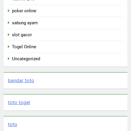
poker online
sabung ayam
slot gacor
Togel Online
Uncategorized
bandar toto
toto togel
toto