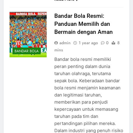
Bandar Bola Resmi:
Panduan Memilih dan
Bermain dengan Aman
admin
1 year ago
0
8
mins
BANDAR BOLA
Bandar bola resmi memiliki
peran penting dalam dunia
taruhan olahraga, terutama
sepak bola. Keberadaan bandar
bola resmi menjamin keamanan
dan legitimasi taruhan,
memberikan para penjudi
kepercayaan untuk memasang
taruhan pada tim dan
pertandingan pilihan mereka.
Dalam industri yang penuh risiko