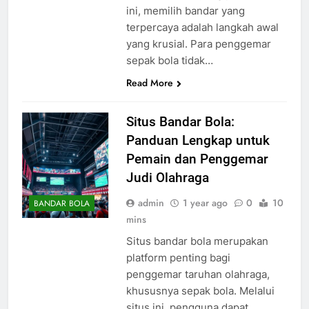
ini, memilih bandar yang
terpercaya adalah langkah awal
yang krusial. Para penggemar
sepak bola tidak…
Read More
Situs Bandar Bola:
Panduan Lengkap untuk
Pemain dan Penggemar
Judi Olahraga
admin
1 year ago
0
10
BANDAR BOLA
mins
Situs bandar bola merupakan
platform penting bagi
penggemar taruhan olahraga,
khususnya sepak bola. Melalui
situs ini, pengguna dapat