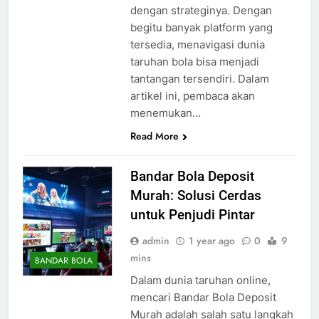
dengan strateginya. Dengan
begitu banyak platform yang
tersedia, menavigasi dunia
taruhan bola bisa menjadi
tantangan tersendiri. Dalam
artikel ini, pembaca akan
menemukan…
Read More
Bandar Bola Deposit
Murah: Solusi Cerdas
untuk Penjudi Pintar
admin
1 year ago
0
9
mins
BANDAR BOLA
Dalam dunia taruhan online,
mencari Bandar Bola Deposit
Murah adalah salah satu langkah