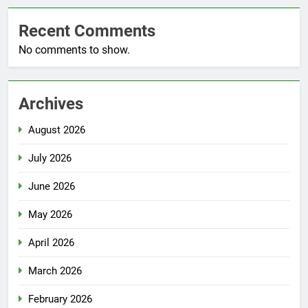
Recent Comments
No comments to show.
Archives
August 2026
July 2026
June 2026
May 2026
April 2026
March 2026
February 2026