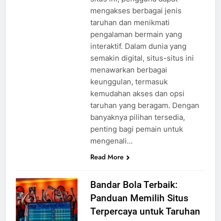
mengakses berbagai jenis
taruhan dan menikmati
pengalaman bermain yang
interaktif. Dalam dunia yang
semakin digital, situs-situs ini
menawarkan berbagai
keunggulan, termasuk
kemudahan akses dan opsi
taruhan yang beragam. Dengan
banyaknya pilihan tersedia,
penting bagi pemain untuk
mengenali…
Read More
Bandar Bola Terbaik:
Panduan Memilih Situs
Terpercaya untuk Taruhan