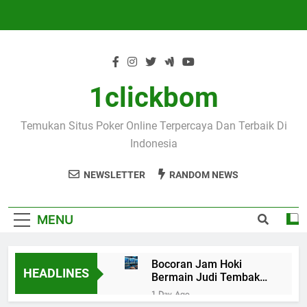
Skip
to
content
1clickbom
Temukan Situs Poker Online Terpercaya Dan Terbaik Di
Indonesia
NEWSLETTER
RANDOM NEWS
MENU
Bocoran Jam Hoki
HEADLINES
Bermain Judi Tembak
Ikan Agar Mudah
1 Day Ago
Mendapatkan Multiplier