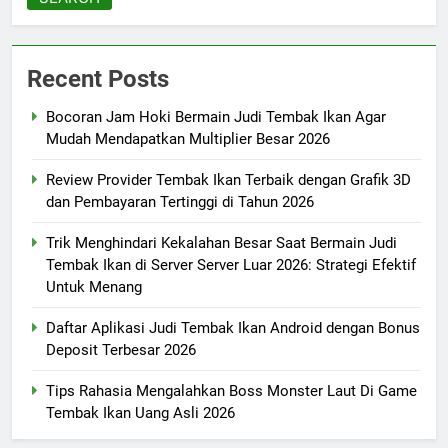
Recent Posts
Bocoran Jam Hoki Bermain Judi Tembak Ikan Agar
Mudah Mendapatkan Multiplier Besar 2026
Review Provider Tembak Ikan Terbaik dengan Grafik 3D
dan Pembayaran Tertinggi di Tahun 2026
Trik Menghindari Kekalahan Besar Saat Bermain Judi
Tembak Ikan di Server Server Luar 2026: Strategi Efektif
Untuk Menang
Daftar Aplikasi Judi Tembak Ikan Android dengan Bonus
Deposit Terbesar 2026
Tips Rahasia Mengalahkan Boss Monster Laut Di Game
Tembak Ikan Uang Asli 2026