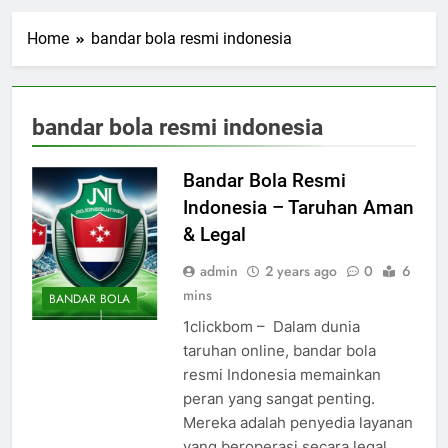
Trik Menghindari
di Tahun 2026
Kekalahan Besar Saat
Home
bandar bola resmi indonesia
Bermain Judi Tembak
4 Days Ago
Ikan di Server Server
Daftar Aplikasi Judi
Luar 2026: Strategi
Tembak Ikan Android
Efektif Untuk Menang
dengan Bonus Deposit
5 Days Ago
bandar bola resmi indonesia
Terbesar 2026
Tips Rahasia
Mengalahkan Boss
Monster Laut Di Game
Bandar Bola Resmi
6 Days Ago
Tembak Ikan Uang Asli
Panduan Mengatur
Indonesia – Taruhan Aman
2026
Modal dan Peluru untuk
& Legal
Pemula dalam Judi
7 Days Ago
Tembak Ikan 2026:
Cara Memilih Senjata
admin
2 years ago
0
6
Strategi Efektif untuk
Laser Paling Mematikan
mins
Sukses
BANDAR BOLA
di Situs Tembak Ikan
1 Week Ago
Terpercaya 2026:
1clickbom – Dalam dunia
Panduan Lengkap Untuk
taruhan online, bandar bola
Pemain
resmi Indonesia memainkan
peran yang sangat penting.
Mereka adalah penyedia layanan
yang beroperasi secara legal