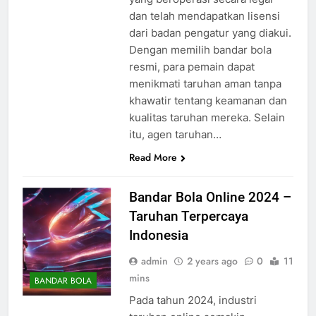
dan telah mendapatkan lisensi
dari badan pengatur yang diakui.
Dengan memilih bandar bola
resmi, para pemain dapat
menikmati taruhan aman tanpa
khawatir tentang keamanan dan
kualitas taruhan mereka. Selain
itu, agen taruhan…
Read More
Bandar Bola Online 2024 –
Taruhan Terpercaya
Indonesia
admin
2 years ago
0
11
mins
BANDAR BOLA
Pada tahun 2024, industri