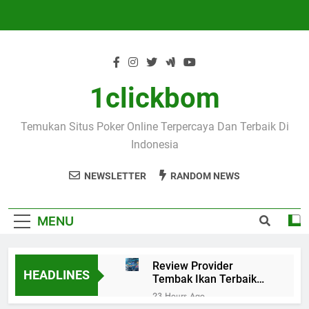
Skip
to
content
1clickbom
Temukan Situs Poker Online Terpercaya Dan Terbaik Di
Indonesia
NEWSLETTER
RANDOM NEWS
MENU
Review Provider
HEADLINES
Tembak Ikan Terbaik
dengan Grafik 3D dan
23 Hours Ago
Pembayaran Tertinggi