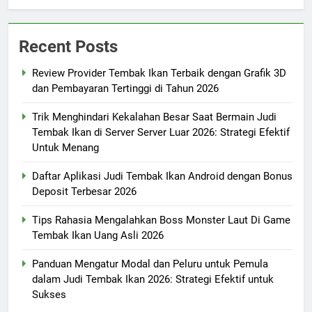
Recent Posts
Review Provider Tembak Ikan Terbaik dengan Grafik 3D
dan Pembayaran Tertinggi di Tahun 2026
Trik Menghindari Kekalahan Besar Saat Bermain Judi
Tembak Ikan di Server Server Luar 2026: Strategi Efektif
Untuk Menang
Daftar Aplikasi Judi Tembak Ikan Android dengan Bonus
Deposit Terbesar 2026
Tips Rahasia Mengalahkan Boss Monster Laut Di Game
Tembak Ikan Uang Asli 2026
Panduan Mengatur Modal dan Peluru untuk Pemula
dalam Judi Tembak Ikan 2026: Strategi Efektif untuk
Sukses