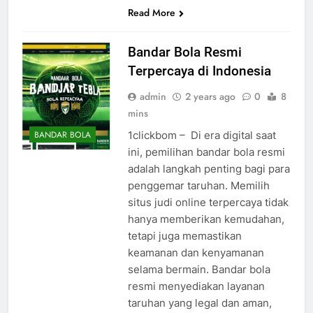
Read More
Bandar Bola Resmi
Terpercaya di Indonesia
admin
2 years ago
0
8
mins
1clickbom – Di era digital saat
BANDAR BOLA
ini, pemilihan bandar bola resmi
adalah langkah penting bagi para
penggemar taruhan. Memilih
situs judi online terpercaya tidak
hanya memberikan kemudahan,
tetapi juga memastikan
keamanan dan kenyamanan
selama bermain. Bandar bola
resmi menyediakan layanan
taruhan yang legal dan aman,