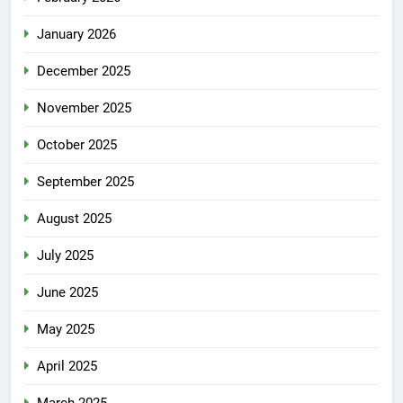
January 2026
December 2025
November 2025
October 2025
September 2025
August 2025
July 2025
June 2025
May 2025
April 2025
March 2025