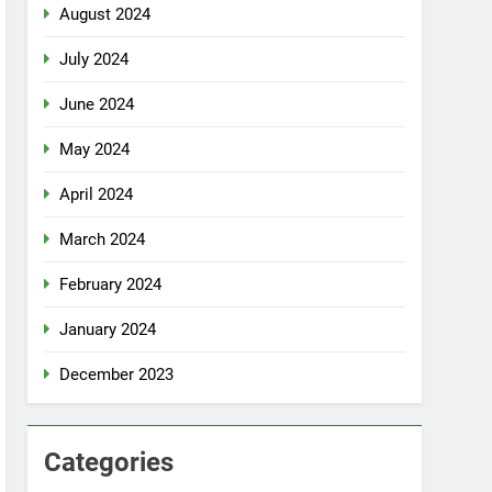
August 2024
July 2024
June 2024
May 2024
April 2024
March 2024
February 2024
January 2024
December 2023
Categories