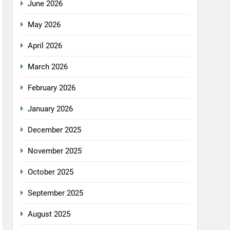
June 2026
May 2026
April 2026
March 2026
February 2026
January 2026
December 2025
November 2025
October 2025
September 2025
August 2025