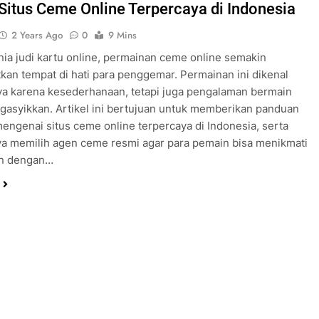
 Situs Ceme Online Terpercaya di Indonesia
2 Years Ago
0
9 Mins
ia judi kartu online, permainan ceme online semakin
an tempat di hati para penggemar. Permainan ini dikenal
ya karena kesederhanaan, tetapi juga pengalaman bermain
asyikkan. Artikel ini bertujuan untuk memberikan panduan
engenai situs ceme online terpercaya di Indonesia, serta
a memilih agen ceme resmi agar para pemain bisa menikmati
n dengan…