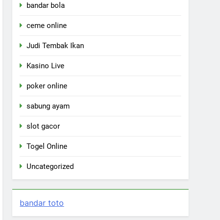
bandar bola
ceme online
Judi Tembak Ikan
Kasino Live
poker online
sabung ayam
slot gacor
Togel Online
Uncategorized
bandar toto