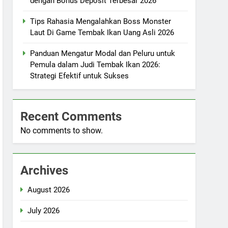
dengan Bonus Deposit Terbesar 2026
Tips Rahasia Mengalahkan Boss Monster
Laut Di Game Tembak Ikan Uang Asli 2026
Panduan Mengatur Modal dan Peluru untuk
Pemula dalam Judi Tembak Ikan 2026:
Strategi Efektif untuk Sukses
Recent Comments
No comments to show.
Archives
August 2026
July 2026