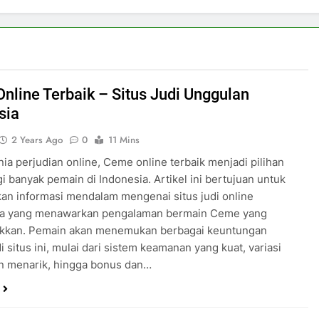
 Mengalahkan Boss Monster Laut Di Game Tembak Ikan Uang 
atur Modal dan Peluru untuk Pemula dalam Judi Tembak Ikan 
nline Terbaik – Situs Judi Unggulan
 Senjata Laser Paling Mematikan di Situs Tembak Ikan Terpe
sia
2 Years Ago
0
11 Mins
ia perjudian online, Ceme online terbaik menjadi pilihan
i banyak pemain di Indonesia. Artikel ini bertujuan untuk
n informasi mendalam mengenai situs judi online
ya yang menawarkan pengalaman bermain Ceme yang
kkan. Pemain akan menemukan berbagai keuntungan
i situs ini, mulai dari sistem keamanan yang kuat, variasi
n menarik, hingga bonus dan…