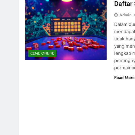
Daftar
Admin
Dalam dun
mendapatk
tidak han
yang meng
lengkap m
CEME ONLINE
pentingny
permaina
Read More