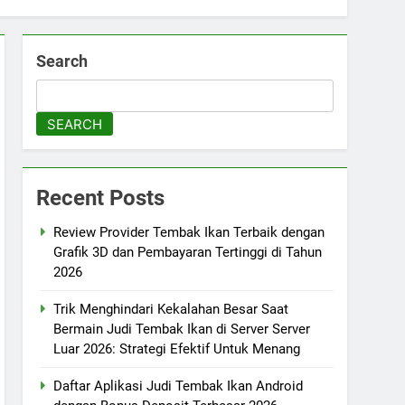
Asli 2026
Search
2026: Strategi Efektif untuk Sukses
SEARCH
rcaya 2026: Panduan Lengkap Untuk
Recent Posts
Review Provider Tembak Ikan Terbaik dengan
Grafik 3D dan Pembayaran Tertinggi di Tahun
2026
Trik Menghindari Kekalahan Besar Saat
Bermain Judi Tembak Ikan di Server Server
Luar 2026: Strategi Efektif Untuk Menang
Daftar Aplikasi Judi Tembak Ikan Android