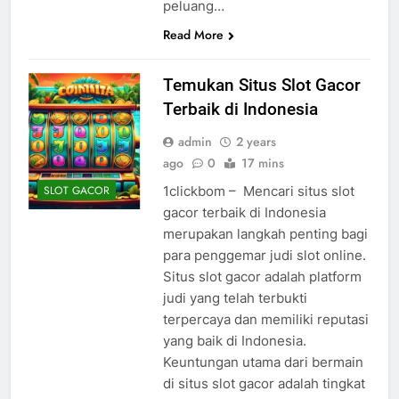
peluang…
Read More
Temukan Situs Slot Gacor
Terbaik di Indonesia
admin
2 years
ago
0
17 mins
1clickbom – Mencari situs slot
SLOT GACOR
gacor terbaik di Indonesia
merupakan langkah penting bagi
para penggemar judi slot online.
Situs slot gacor adalah platform
judi yang telah terbukti
terpercaya dan memiliki reputasi
yang baik di Indonesia.
Keuntungan utama dari bermain
di situs slot gacor adalah tingkat