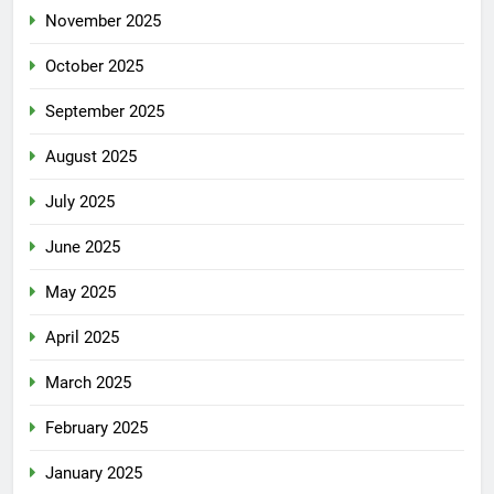
November 2025
October 2025
September 2025
August 2025
July 2025
June 2025
May 2025
April 2025
March 2025
February 2025
January 2025