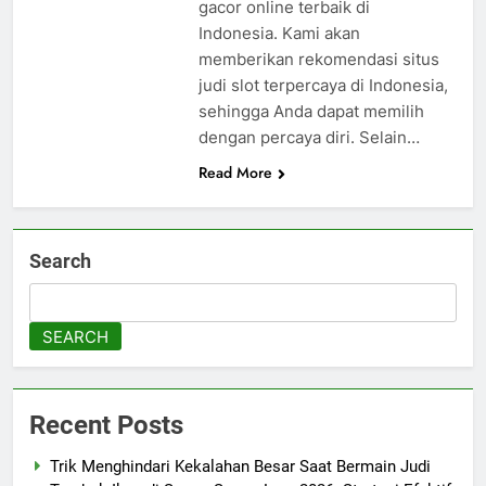
gacor online terbaik di
Indonesia. Kami akan
memberikan rekomendasi situs
judi slot terpercaya di Indonesia,
sehingga Anda dapat memilih
dengan percaya diri. Selain…
Read More
Search
SEARCH
Recent Posts
Trik Menghindari Kekalahan Besar Saat Bermain Judi