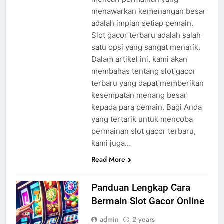
menawarkan kemenangan besar
adalah impian setiap pemain.
Slot gacor terbaru adalah salah
satu opsi yang sangat menarik.
Dalam artikel ini, kami akan
membahas tentang slot gacor
terbaru yang dapat memberikan
kesempatan menang besar
kepada para pemain. Bagi Anda
yang tertarik untuk mencoba
permainan slot gacor terbaru,
kami juga…
Read More
Panduan Lengkap Cara
Bermain Slot Gacor Online
admin
2 years