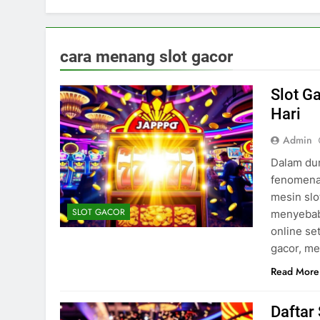
4 Days Ago
Panduan Meng
5 Days Ago
cara menang slot gacor
Cara Memilih
Pemain
Slot G
6 Days Ago
Strategi Amp
Hari
7 Days Ago
Admin
Dalam dun
fenomena 
mesin sl
SLOT GACOR
menyebab
online se
gacor, me
Read More
Daftar