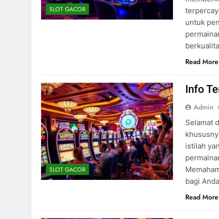
SLOT GACOR
terpercay
untuk pen
permainan
berkualit
Read More
Info Te
Admin
Selamat d
khususnya
istilah y
permainan
Memahami 
SLOT GACOR
bagi And
Read More