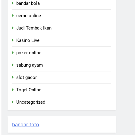
bandar bola
ceme online
Judi Tembak Ikan
Kasino Live
poker online
sabung ayam
slot gacor
Togel Online
Uncategorized
bandar toto