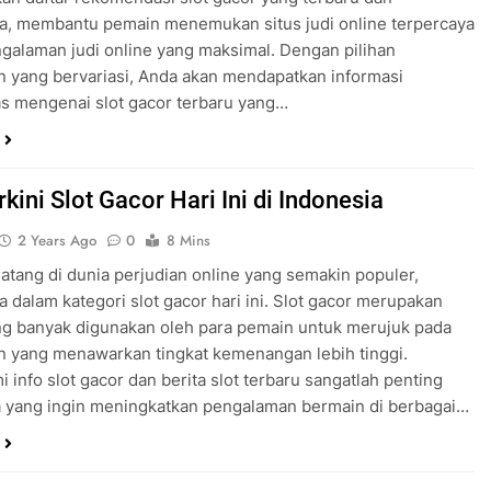
a, membantu pemain menemukan situs judi online terpercaya
galaman judi online yang maksimal. Dengan pilihan
 yang bervariasi, Anda akan mendapatkan informasi
as mengenai slot gacor terbaru yang…
rkini Slot Gacor Hari Ini di Indonesia
2 Years Ago
0
8 Mins
atang di dunia perjudian online yang semakin populer,
 dalam kategori slot gacor hari ini. Slot gacor merupakan
ang banyak digunakan oleh para pemain untuk merujuk pada
 yang menawarkan tingkat kemenangan lebih tinggi.
info slot gacor dan berita slot terbaru sangatlah penting
a yang ingin meningkatkan pengalaman bermain di berbagai…