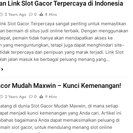
n Link Slot Gacor Terpercaya di Indonesia
2 Years Ago
0
8 Mins
ink Slot Gacor Terpercaya sangat penting untuk memastikan
n bermain di situs judi online terbaik. Dengan menggunakan
 tepat, pemain tidak hanya akan mendapatkan akses ke
 yang menguntungkan, tetapi juga dapat menghindari site-
 tidak terpercaya dan penipuan yang marak terjadi. Link Slot
alah jalan masuk ke berbagai peluang menang yang…
acor Mudah Maxwin – Kunci Kemenangan!
2 Years Ago
0
9 Mins
atang di dunia Slot Gacor Mudah Maxwin, di mana setiap
apat menjadi kunci kemenangan yang Anda cari. Artikel ini
bahas bagaimana Anda dapat memaksimalkan peluang di
main slot gacor, untuk mendulang menang slot online