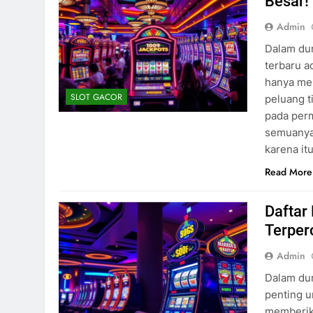
Besar!
Admin
Dalam dun
terbaru a
hanya me
SLOT GACOR
peluang t
pada perm
semuanya
karena it
Read More
Daftar
Terper
Admin
Dalam dun
penting u
memberika