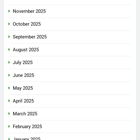
November 2025
October 2025
September 2025
August 2025
July 2025
June 2025
May 2025
April 2025
March 2025
February 2025
January 2025