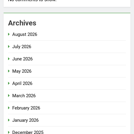
Archives
August 2026
July 2026
June 2026
May 2026
April 2026
March 2026
February 2026
January 2026
December 2025