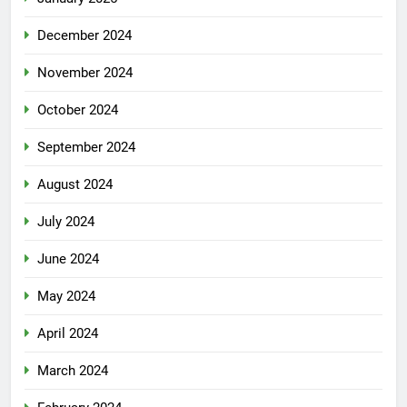
December 2024
November 2024
October 2024
September 2024
August 2024
July 2024
June 2024
May 2024
April 2024
March 2024