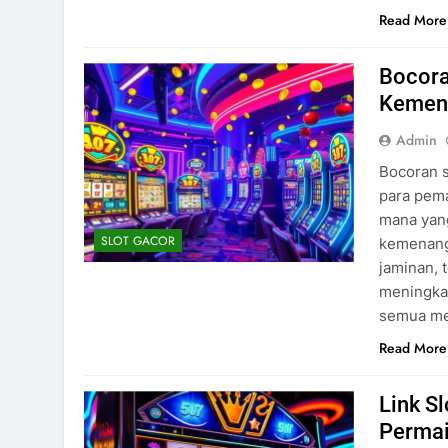
Read More
Bocora
Kemen
Admin
Bocoran s
para pema
mana yang
SLOT GACOR
kemenang
jaminan, 
meningkat
semua me
Read More
Link S
Permai