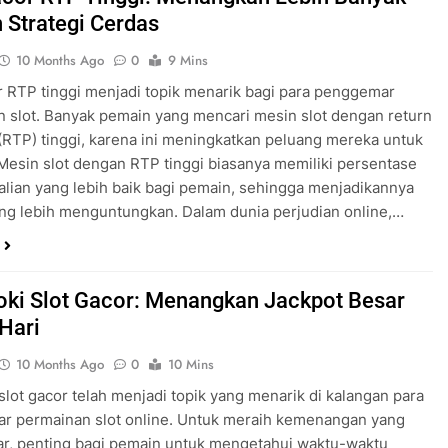
 Strategi Cerdas
10 Months Ago
0
9 Mins
r RTP tinggi menjadi topik menarik bagi para penggemar
 slot. Banyak pemain yang mencari mesin slot dengan return
 (RTP) tinggi, karena ini meningkatkan peluang mereka untuk
esin slot dengan RTP tinggi biasanya memiliki persentase
ian yang lebih baik bagi pemain, sehingga menjadikannya
ang lebih menguntungkan. Dalam dunia perjudian online,…
ki Slot Gacor: Menangkan Jackpot Besar
 Hari
10 Months Ago
0
10 Mins
slot gacor telah menjadi topik yang menarik di kalangan para
r permainan slot online. Untuk meraih kemenangan yang
ar, penting bagi pemain untuk mengetahui waktu-waktu