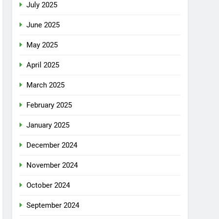
July 2025
June 2025
May 2025
April 2025
March 2025
February 2025
January 2025
December 2024
November 2024
October 2024
September 2024