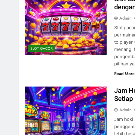
dengan
Admin
Slot gaco
permainan
to player
SLOT GACOR
menang. M
pengembal
pilihan y
Read More
Jam Ho
Setiap
Admin
Jam hoki 
penggema
lebih bes