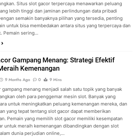
ngkan. Situs slot gacor terpercaya menawarkan peluang
ng lebih tinggi dan jaminan perlindungan data pribadi
engan semakin banyaknya pilihan yang tersedia, penting
in untuk bisa membedakan antara situs yang terpercaya dan
k. Pemain sering…
acor Gampang Menang: Strategi Efektif
 Meraih Kemenangan
9 Months Ago
0
9 Mins
r gampang menang menjadi salah satu topik yang banyak
angkan oleh para penggemar mesin slot. Banyak yang
cara untuk meningkatkan peluang kemenangan mereka, dan
n yang tepat tentang slot gacor dapat memberikan
n. Pemain yang memilih slot gacor memiliki kesempatan
ar untuk meraih kemenangan dibandingkan dengan slot
Dalam dunia perjudian online,…