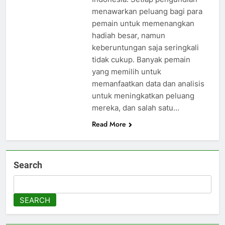
menawarkan peluang bagi para
pemain untuk memenangkan
hadiah besar, namun
keberuntungan saja seringkali
tidak cukup. Banyak pemain
yang memilih untuk
memanfaatkan data dan analisis
untuk meningkatkan peluang
mereka, dan salah satu…
Read More
Search
SEARCH