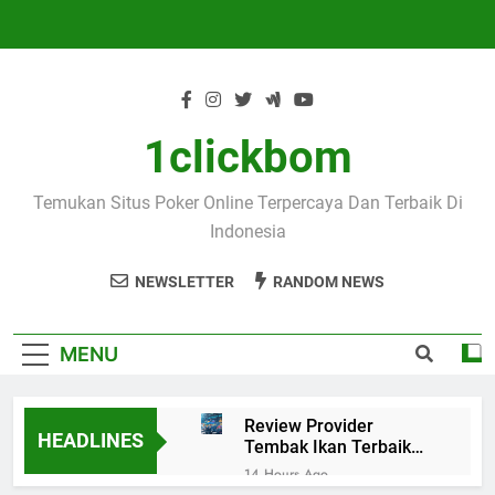
Skip
to
content
1clickbom
Temukan Situs Poker Online Terpercaya Dan Terbaik Di
Indonesia
NEWSLETTER
RANDOM NEWS
MENU
Review Provider
HEADLINES
Tembak Ikan Terbaik
dengan Grafik 3D dan
14 Hours Ago
Pembayaran Tertinggi