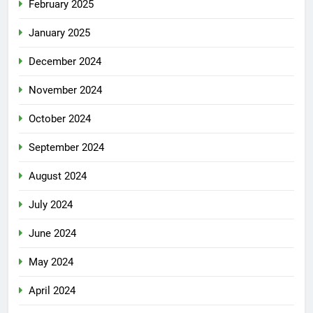
February 2025
January 2025
December 2024
November 2024
October 2024
September 2024
August 2024
July 2024
June 2024
May 2024
April 2024