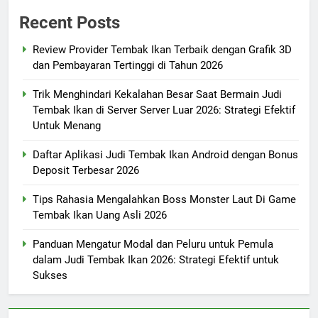
Recent Posts
Review Provider Tembak Ikan Terbaik dengan Grafik 3D
dan Pembayaran Tertinggi di Tahun 2026
Trik Menghindari Kekalahan Besar Saat Bermain Judi
Tembak Ikan di Server Server Luar 2026: Strategi Efektif
Untuk Menang
Daftar Aplikasi Judi Tembak Ikan Android dengan Bonus
Deposit Terbesar 2026
Tips Rahasia Mengalahkan Boss Monster Laut Di Game
Tembak Ikan Uang Asli 2026
Panduan Mengatur Modal dan Peluru untuk Pemula
dalam Judi Tembak Ikan 2026: Strategi Efektif untuk
Sukses