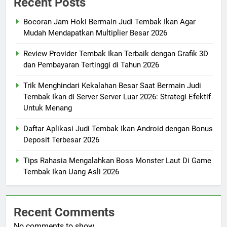
Recent Posts
Bocoran Jam Hoki Bermain Judi Tembak Ikan Agar
Mudah Mendapatkan Multiplier Besar 2026
Review Provider Tembak Ikan Terbaik dengan Grafik 3D
dan Pembayaran Tertinggi di Tahun 2026
Trik Menghindari Kekalahan Besar Saat Bermain Judi
Tembak Ikan di Server Server Luar 2026: Strategi Efektif
Untuk Menang
Daftar Aplikasi Judi Tembak Ikan Android dengan Bonus
Deposit Terbesar 2026
Tips Rahasia Mengalahkan Boss Monster Laut Di Game
Tembak Ikan Uang Asli 2026
Recent Comments
No comments to show.