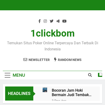
Skip
to
content
1clickbom
Temukan Situs Poker Online Terpercaya Dan Terbaik Di
Indonesia
NEWSLETTER
RANDOM NEWS
MENU
Bocoran Jam Hoki
HEADLINES
Bermain Judi Tembak
Ikan Agar Mudah
2 Days Ago
Mendapatkan Multiplier