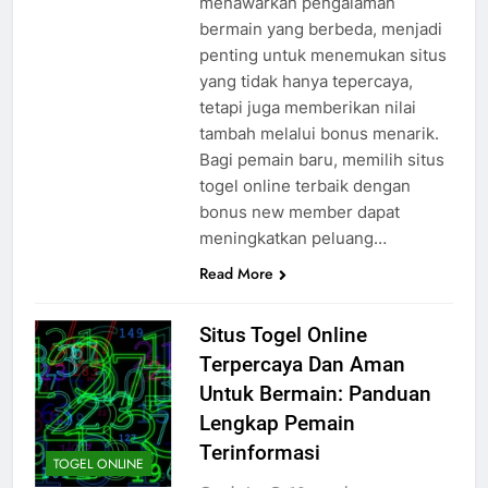
menawarkan pengalaman
bermain yang berbeda, menjadi
penting untuk menemukan situs
yang tidak hanya tepercaya,
tetapi juga memberikan nilai
tambah melalui bonus menarik.
Bagi pemain baru, memilih situs
togel online terbaik dengan
bonus new member dapat
meningkatkan peluang…
Read More
Situs Togel Online
Terpercaya Dan Aman
Untuk Bermain: Panduan
Lengkap Pemain
Terinformasi
TOGEL ONLINE