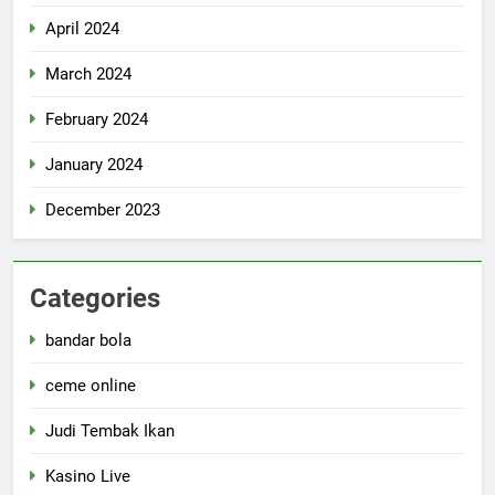
April 2024
March 2024
February 2024
January 2024
December 2023
Categories
bandar bola
ceme online
Judi Tembak Ikan
Kasino Live