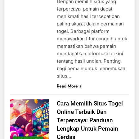
Dengan memilih situs yang
terpercaya, pemain dapat
menikmati hasil tercepat dan
paling akurat dalam permainan
togel. Berbagai platform
menawarkan fitur canggih untuk
memastikan bahwa pemain
mendapatkan informasi terkini
tentang hasil undian. Penting
bagi pemain untuk menemukan
situs…
Read More
Cara Memilih Situs Togel
Online Terbaik Dan
Terpercaya: Panduan
Lengkap Untuk Pemain
Cerdas