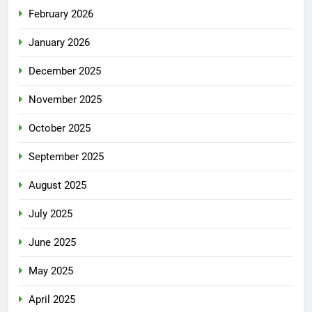
February 2026
January 2026
December 2025
November 2025
October 2025
September 2025
August 2025
July 2025
June 2025
May 2025
April 2025