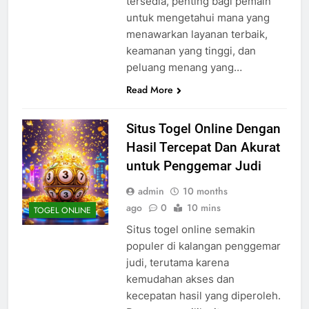
tersedia, penting bagi pemain
untuk mengetahui mana yang
menawarkan layanan terbaik,
keamanan yang tinggi, dan
peluang menang yang…
Read More
Situs Togel Online Dengan
Hasil Tercepat Dan Akurat
untuk Penggemar Judi
admin
10 months
ago
0
10 mins
TOGEL ONLINE
Situs togel online semakin
populer di kalangan penggemar
judi, terutama karena
kemudahan akses dan
kecepatan hasil yang diperoleh.