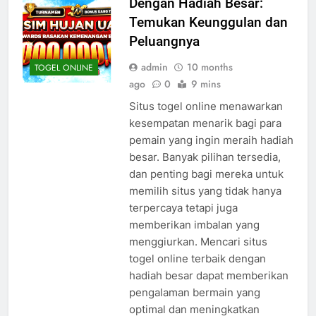
Dengan Hadiah Besar:
Temukan Keunggulan dan
Peluangnya
admin
10 months
TOGEL ONLINE
ago
0
9 mins
Situs togel online menawarkan
kesempatan menarik bagi para
pemain yang ingin meraih hadiah
besar. Banyak pilihan tersedia,
dan penting bagi mereka untuk
memilih situs yang tidak hanya
terpercaya tetapi juga
memberikan imbalan yang
menggiurkan. Mencari situs
togel online terbaik dengan
hadiah besar dapat memberikan
pengalaman bermain yang
optimal dan meningkatkan