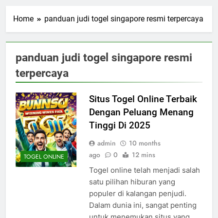
Review Provider
Besar 2026
Tembak Ikan Terbaik
Home
panduan judi togel singapore resmi terpercaya
dengan Grafik 3D dan
1 Day Ago
Pembayaran Tertinggi
Trik Menghindari
di Tahun 2026
Kekalahan Besar Saat
Bermain Judi Tembak
panduan judi togel singapore resmi
4 Days Ago
Ikan di Server Server
Daftar Aplikasi Judi
terpercaya
Luar 2026: Strategi
Tembak Ikan Android
Efektif Untuk Menang
dengan Bonus Deposit
6 Days Ago
Terbesar 2026
Situs Togel Online Terbaik
Tips Rahasia
Mengalahkan Boss
Dengan Peluang Menang
Monster Laut Di Game
7 Days Ago
Tinggi Di 2025
Tembak Ikan Uang Asli
Panduan Mengatur
2026
Modal dan Peluru untuk
admin
10 months
Pemula dalam Judi
1 Week Ago
ago
0
12 mins
TOGEL ONLINE
Tembak Ikan 2026:
Strategi Efektif untuk
Togel online telah menjadi salah
Sukses
satu pilihan hiburan yang
populer di kalangan penjudi.
Dalam dunia ini, sangat penting
untuk menemukan situs yang