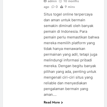
admin
10 months
ago
0
9 mins
Situs togel online terpercaya
dan aman untuk bermain
semakin diminati oleh banyak
pemain di Indonesia. Para
pemain perlu memastikan bahwa
mereka memilih platform yang
tidak hanya menawarkan
permainan yang adil, tetapi juga
melindungi informasi pribadi
mereka. Dengan begitu banyak
pilihan yang ada, penting untuk
mengenali ciri-ciri situs yang
reliable dan menyediakan
pengalaman bermain yang
aman….
Read More