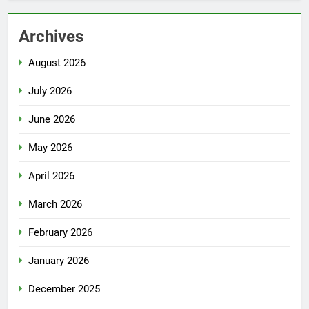
Archives
August 2026
July 2026
June 2026
May 2026
April 2026
March 2026
February 2026
January 2026
December 2025