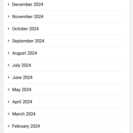
December 2024
November 2024
October 2024
September 2024
August 2024
July 2024
June 2024
May 2024
April 2024
March 2024
February 2024