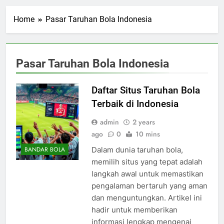
Review Provider
Besar 2026
Tembak Ikan Terbaik
Home
Pasar Taruhan Bola Indonesia
dengan Grafik 3D dan
2 Days Ago
Pembayaran Tertinggi
Trik Menghindari
di Tahun 2026
Kekalahan Besar Saat
Bermain Judi Tembak
5 Days Ago
Pasar Taruhan Bola Indonesia
Ikan di Server Server
Daftar Aplikasi Judi
Luar 2026: Strategi
Tembak Ikan Android
Efektif Untuk Menang
dengan Bonus Deposit
Daftar Situs Taruhan Bola
6 Days Ago
Terbesar 2026
Tips Rahasia
Terbaik di Indonesia
Mengalahkan Boss
Monster Laut Di Game
admin
2 years
1 Week Ago
Tembak Ikan Uang Asli
ago
Panduan Mengatur
0
10 mins
2026
Modal dan Peluru untuk
Dalam dunia taruhan bola,
BANDAR BOLA
Pemula dalam Judi
1 Week Ago
memilih situs yang tepat adalah
Tembak Ikan 2026:
Strategi Efektif untuk
langkah awal untuk memastikan
Sukses
pengalaman bertaruh yang aman
dan menguntungkan. Artikel ini
hadir untuk memberikan
informasi lengkap mengenai