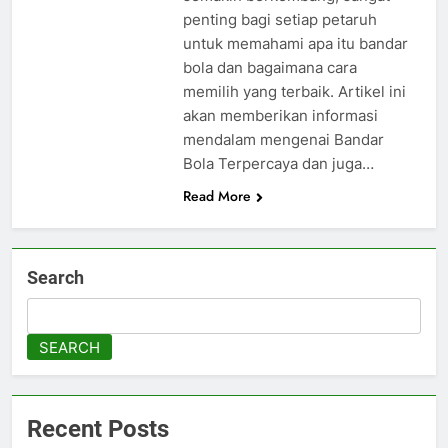
penting bagi setiap petaruh
untuk memahami apa itu bandar
bola dan bagaimana cara
memilih yang terbaik. Artikel ini
akan memberikan informasi
mendalam mengenai Bandar
Bola Terpercaya dan juga…
Read More
Search
SEARCH
Recent Posts