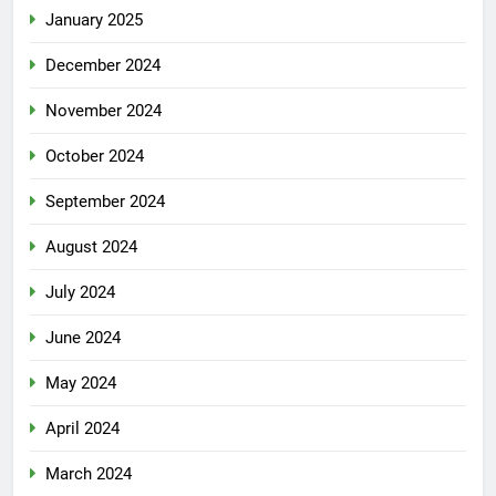
January 2025
December 2024
November 2024
October 2024
September 2024
August 2024
July 2024
June 2024
May 2024
April 2024
March 2024