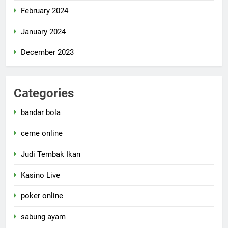
February 2024
January 2024
December 2023
Categories
bandar bola
ceme online
Judi Tembak Ikan
Kasino Live
poker online
sabung ayam