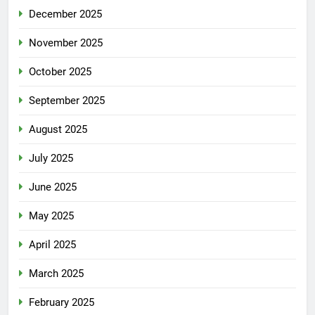
December 2025
November 2025
October 2025
September 2025
August 2025
July 2025
June 2025
May 2025
April 2025
March 2025
February 2025