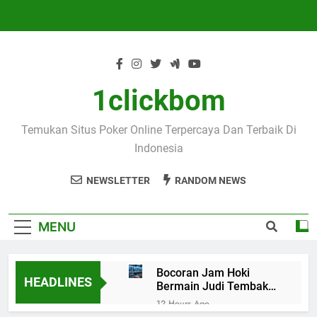
Skip
to
content
1clickbom
Temukan Situs Poker Online Terpercaya Dan Terbaik Di
Indonesia
NEWSLETTER
RANDOM NEWS
MENU
Bocoran Jam Hoki
HEADLINES
Bermain Judi Tembak
Ikan Agar Mudah
12 Hours Ago
Mendapatkan Multiplier