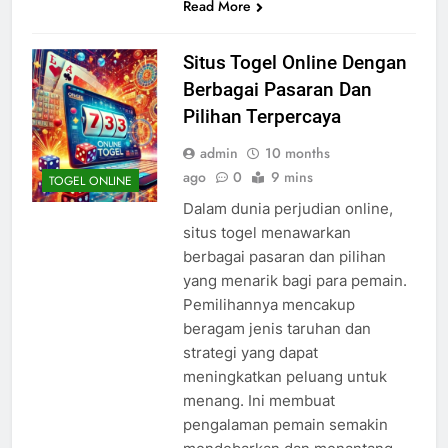
Read More
Situs Togel Online Dengan
Berbagai Pasaran Dan
Pilihan Terpercaya
admin
10 months
ago
0
9 mins
TOGEL ONLINE
Dalam dunia perjudian online,
situs togel menawarkan
berbagai pasaran dan pilihan
yang menarik bagi para pemain.
Pemilihannya mencakup
beragam jenis taruhan dan
strategi yang dapat
meningkatkan peluang untuk
menang. Ini membuat
pengalaman pemain semakin