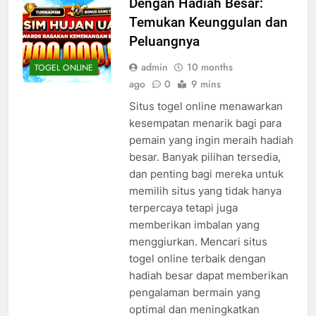
Dengan Hadiah Besar:
Temukan Keunggulan dan
Peluangnya
admin
10 months
TOGEL ONLINE
ago
0
9 mins
Situs togel online menawarkan
kesempatan menarik bagi para
pemain yang ingin meraih hadiah
besar. Banyak pilihan tersedia,
dan penting bagi mereka untuk
memilih situs yang tidak hanya
terpercaya tetapi juga
memberikan imbalan yang
menggiurkan. Mencari situs
togel online terbaik dengan
hadiah besar dapat memberikan
pengalaman bermain yang
optimal dan meningkatkan