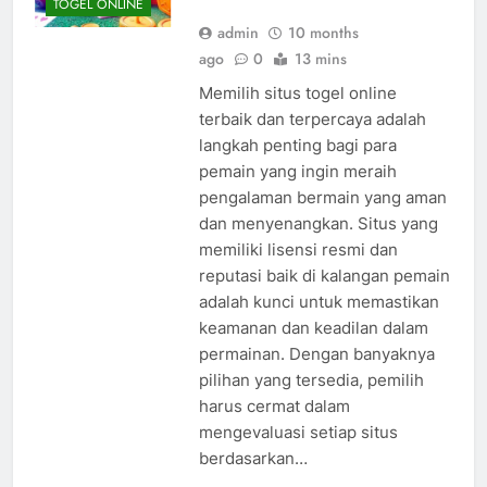
TOGEL ONLINE
admin
10 months
ago
0
13 mins
Memilih situs togel online
terbaik dan terpercaya adalah
langkah penting bagi para
pemain yang ingin meraih
pengalaman bermain yang aman
dan menyenangkan. Situs yang
memiliki lisensi resmi dan
reputasi baik di kalangan pemain
adalah kunci untuk memastikan
keamanan dan keadilan dalam
permainan. Dengan banyaknya
pilihan yang tersedia, pemilih
harus cermat dalam
mengevaluasi setiap situs
berdasarkan…