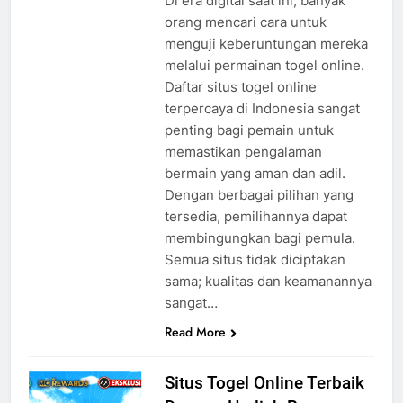
Di era digital saat ini, banyak
orang mencari cara untuk
menguji keberuntungan mereka
melalui permainan togel online.
Daftar situs togel online
terpercaya di Indonesia sangat
penting bagi pemain untuk
memastikan pengalaman
bermain yang aman dan adil.
Dengan berbagai pilihan yang
tersedia, pemilihannya dapat
membingungkan bagi pemula.
Semua situs tidak diciptakan
sama; kualitas dan keamanannya
sangat…
Read More
Situs Togel Online Terbaik