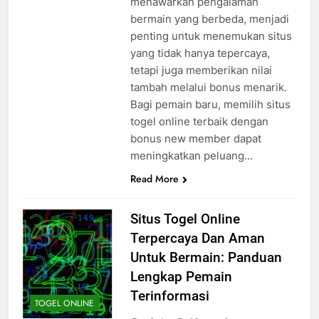
menawarkan pengalaman
bermain yang berbeda, menjadi
penting untuk menemukan situs
yang tidak hanya tepercaya,
tetapi juga memberikan nilai
tambah melalui bonus menarik.
Bagi pemain baru, memilih situs
togel online terbaik dengan
bonus new member dapat
meningkatkan peluang…
Read More
Situs Togel Online
Terpercaya Dan Aman
Untuk Bermain: Panduan
Lengkap Pemain
Terinformasi
TOGEL ONLINE