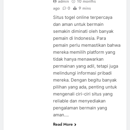
admin
10 months
ago
0
9 mins
Situs togel online terpercaya
dan aman untuk bermain
semakin diminati oleh banyak
pemain di Indonesia. Para
pemain perlu memastikan bahwa
mereka memilih platform yang
tidak hanya menawarkan
permainan yang adil, tetapi juga
melindungi informasi pribadi
mereka. Dengan begitu banyak
pilihan yang ada, penting untuk
mengenali ciri-ciri situs yang
reliable dan menyediakan
pengalaman bermain yang
aman….
Read More