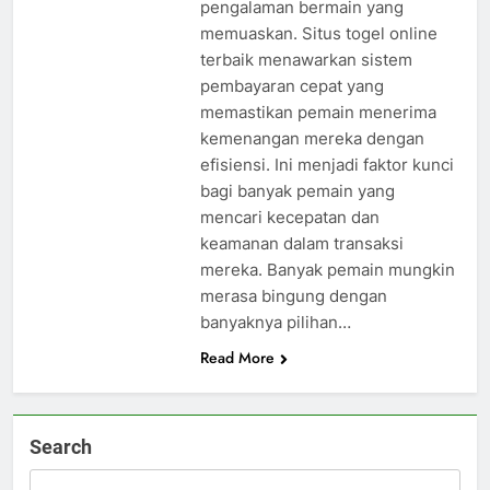
pengalaman bermain yang
memuaskan. Situs togel online
terbaik menawarkan sistem
pembayaran cepat yang
memastikan pemain menerima
kemenangan mereka dengan
efisiensi. Ini menjadi faktor kunci
bagi banyak pemain yang
mencari kecepatan dan
keamanan dalam transaksi
mereka. Banyak pemain mungkin
merasa bingung dengan
banyaknya pilihan…
Read More
Search