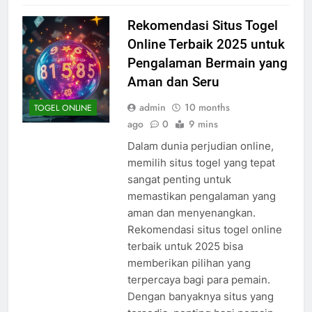
Rekomendasi Situs Togel
Online Terbaik 2025 untuk
Pengalaman Bermain yang
Aman dan Seru
admin
10 months
TOGEL ONLINE
ago
0
9 mins
Dalam dunia perjudian online,
memilih situs togel yang tepat
sangat penting untuk
memastikan pengalaman yang
aman dan menyenangkan.
Rekomendasi situs togel online
terbaik untuk 2025 bisa
memberikan pilihan yang
terpercaya bagi para pemain.
Dengan banyaknya situs yang