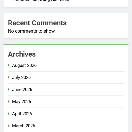
Recent Comments
No comments to show.
Archives
August 2026
July 2026
June 2026
May 2026
April 2026
March 2026