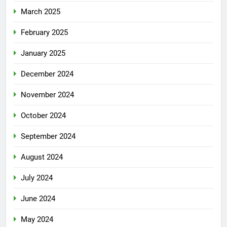
March 2025
February 2025
January 2025
December 2024
November 2024
October 2024
September 2024
August 2024
July 2024
June 2024
May 2024