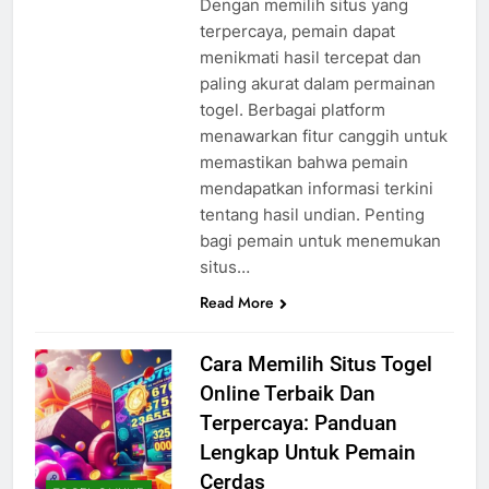
Dengan memilih situs yang
terpercaya, pemain dapat
menikmati hasil tercepat dan
paling akurat dalam permainan
togel. Berbagai platform
menawarkan fitur canggih untuk
memastikan bahwa pemain
mendapatkan informasi terkini
tentang hasil undian. Penting
bagi pemain untuk menemukan
situs…
Read More
Cara Memilih Situs Togel
Online Terbaik Dan
Terpercaya: Panduan
Lengkap Untuk Pemain
Cerdas