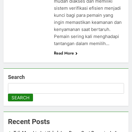
mudah diakses dan memiliki
sistem verifikasi efisien menjadi
kunci bagi para pemain yang
ingin memastikan keamanan dan
kenyamanan saat bertaruh.
Pemain sering kali menghadapi
tantangan dalam memilih…
Read More
Search
SEARCH
Recent Posts