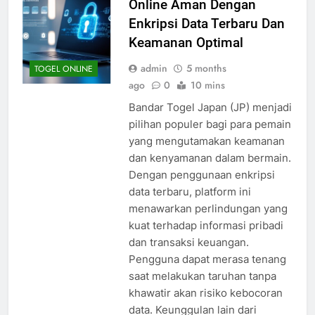
Online Aman Dengan
Enkripsi Data Terbaru Dan
Keamanan Optimal
admin
5 months
TOGEL ONLINE
ago
0
10 mins
Bandar Togel Japan (JP) menjadi
pilihan populer bagi para pemain
yang mengutamakan keamanan
dan kenyamanan dalam bermain.
Dengan penggunaan enkripsi
data terbaru, platform ini
menawarkan perlindungan yang
kuat terhadap informasi pribadi
dan transaksi keuangan.
Pengguna dapat merasa tenang
saat melakukan taruhan tanpa
khawatir akan risiko kebocoran
data. Keunggulan lain dari