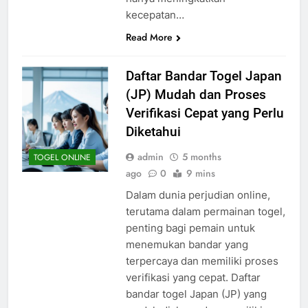
kecepatan…
Read More
Daftar Bandar Togel Japan
(JP) Mudah dan Proses
Verifikasi Cepat yang Perlu
Diketahui
admin
5 months
TOGEL ONLINE
ago
0
9 mins
Dalam dunia perjudian online,
terutama dalam permainan togel,
penting bagi pemain untuk
menemukan bandar yang
terpercaya dan memiliki proses
verifikasi yang cepat. Daftar
bandar togel Japan (JP) yang