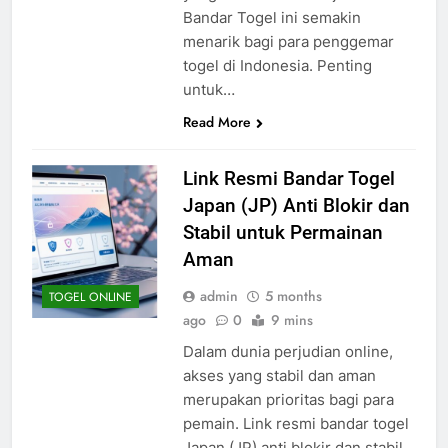
Bandar Togel ini semakin
menarik bagi para penggemar
togel di Indonesia. Penting
untuk…
Read More
Link Resmi Bandar Togel
Japan (JP) Anti Blokir dan
Stabil untuk Permainan
Aman
admin
5 months
TOGEL ONLINE
ago
0
9 mins
Dalam dunia perjudian online,
akses yang stabil dan aman
merupakan prioritas bagi para
pemain. Link resmi bandar togel
Japan (JP) anti blokir dan stabil