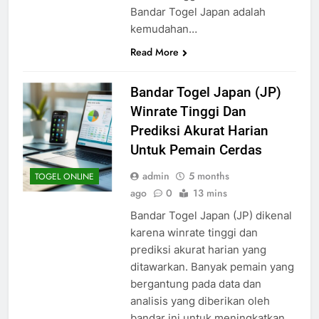
Bandar Togel Japan adalah
kemudahan…
Read More
Bandar Togel Japan (JP)
Winrate Tinggi Dan
Prediksi Akurat Harian
Untuk Pemain Cerdas
admin
5 months
TOGEL ONLINE
ago
0
13 mins
Bandar Togel Japan (JP) dikenal
karena winrate tinggi dan
prediksi akurat harian yang
ditawarkan. Banyak pemain yang
bergantung pada data dan
analisis yang diberikan oleh
bandar ini untuk meningkatkan