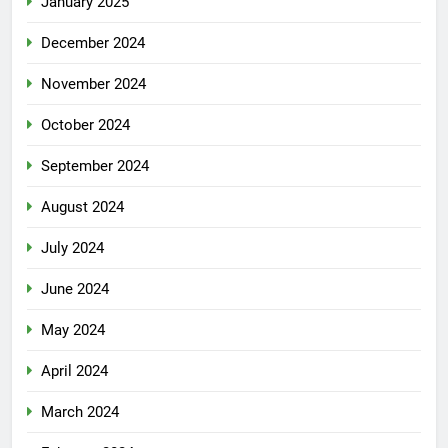
January 2025
December 2024
November 2024
October 2024
September 2024
August 2024
July 2024
June 2024
May 2024
April 2024
March 2024