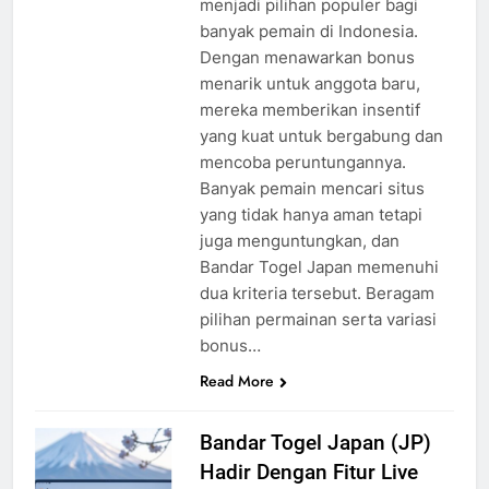
menjadi pilihan populer bagi
banyak pemain di Indonesia.
Dengan menawarkan bonus
menarik untuk anggota baru,
mereka memberikan insentif
yang kuat untuk bergabung dan
mencoba peruntungannya.
Banyak pemain mencari situs
yang tidak hanya aman tetapi
juga menguntungkan, dan
Bandar Togel Japan memenuhi
dua kriteria tersebut. Beragam
pilihan permainan serta variasi
bonus…
Read More
Bandar Togel Japan (JP)
Hadir Dengan Fitur Live