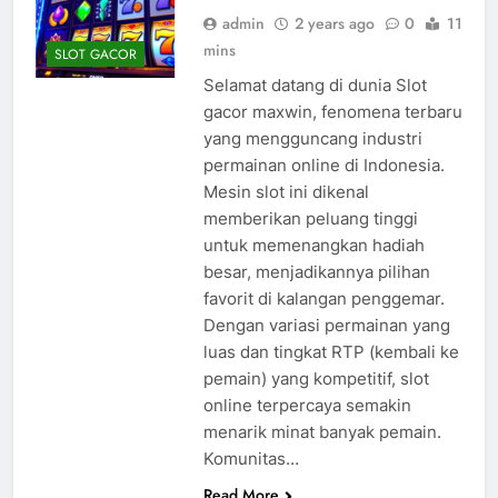
admin
2 years ago
0
11
mins
SLOT GACOR
Selamat datang di dunia Slot
gacor maxwin, fenomena terbaru
yang mengguncang industri
permainan online di Indonesia.
Mesin slot ini dikenal
memberikan peluang tinggi
untuk memenangkan hadiah
besar, menjadikannya pilihan
favorit di kalangan penggemar.
Dengan variasi permainan yang
luas dan tingkat RTP (kembali ke
pemain) yang kompetitif, slot
online terpercaya semakin
menarik minat banyak pemain.
Komunitas…
Read More