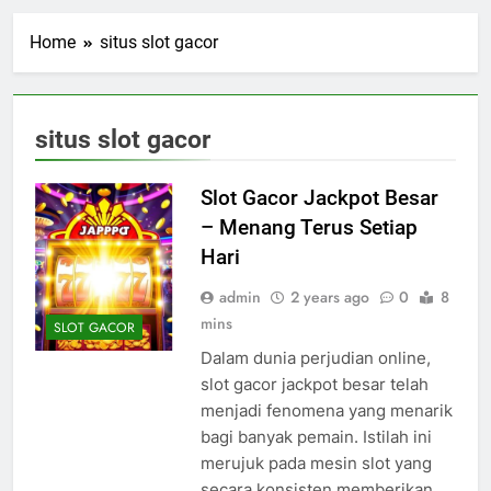
Review Provider
Besar 2026
Tembak Ikan Terbaik
Home
situs slot gacor
dengan Grafik 3D dan
2 Days Ago
Pembayaran Tertinggi
Trik Menghindari
di Tahun 2026
Kekalahan Besar Saat
Bermain Judi Tembak
5 Days Ago
situs slot gacor
Ikan di Server Server
Daftar Aplikasi Judi
Luar 2026: Strategi
Tembak Ikan Android
Efektif Untuk Menang
dengan Bonus Deposit
Slot Gacor Jackpot Besar
6 Days Ago
Terbesar 2026
Tips Rahasia
– Menang Terus Setiap
Mengalahkan Boss
Hari
Monster Laut Di Game
1 Week Ago
Tembak Ikan Uang Asli
Panduan Mengatur
admin
2 years ago
0
8
2026
Modal dan Peluru untuk
mins
SLOT GACOR
Pemula dalam Judi
1 Week Ago
Tembak Ikan 2026:
Dalam dunia perjudian online,
Strategi Efektif untuk
slot gacor jackpot besar telah
Sukses
menjadi fenomena yang menarik
bagi banyak pemain. Istilah ini
merujuk pada mesin slot yang
secara konsisten memberikan