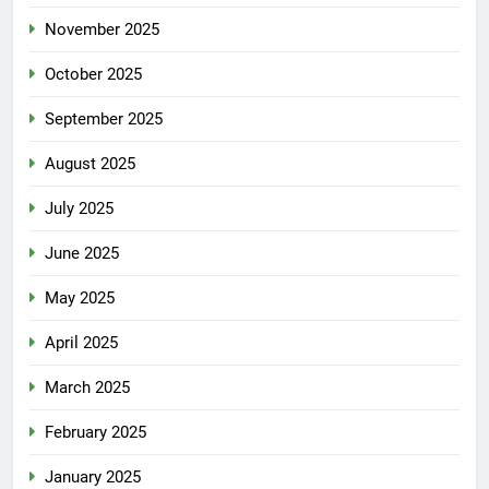
November 2025
October 2025
September 2025
August 2025
July 2025
June 2025
May 2025
April 2025
March 2025
February 2025
January 2025