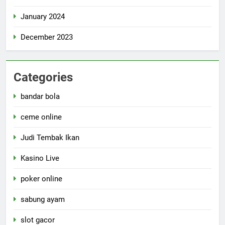
January 2024
December 2023
Categories
bandar bola
ceme online
Judi Tembak Ikan
Kasino Live
poker online
sabung ayam
slot gacor