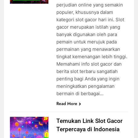
perjudian online yang semakin
populer, khususnya dalam
kategori slot gacor hari ini. Slot
gacor merupakan istilah yang
banyak digunakan oleh para
pemain untuk merujuk pada
permainan yang menawarkan
tingkat kemenangan lebih tinggi.
Memahami info slot gacor dan
berita slot terbaru sangatlah
penting bagi Anda yang ingin
meningkatkan pengalaman
bermain di berbagai…
Read More
Temukan Link Slot Gacor
Terpercaya di Indonesia