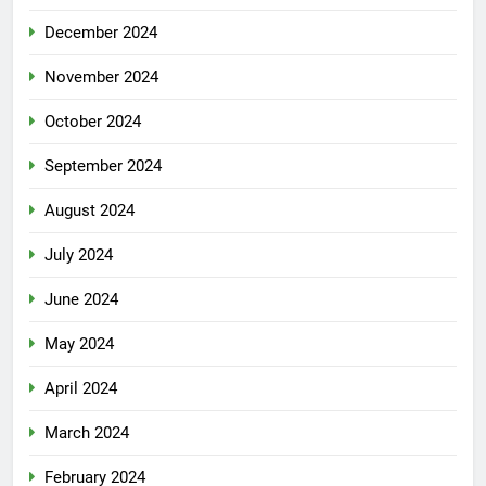
December 2024
November 2024
October 2024
September 2024
August 2024
July 2024
June 2024
May 2024
April 2024
March 2024
February 2024