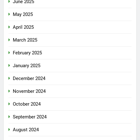
June 2025
May 2025
April 2025
March 2025
February 2025
January 2025
December 2024
November 2024
October 2024
September 2024
August 2024