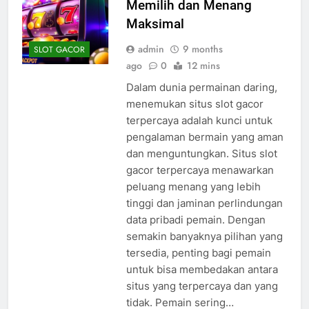
Memilih dan Menang
Maksimal
admin
9 months
SLOT GACOR
ago
0
12 mins
Dalam dunia permainan daring,
menemukan situs slot gacor
terpercaya adalah kunci untuk
pengalaman bermain yang aman
dan menguntungkan. Situs slot
gacor terpercaya menawarkan
peluang menang yang lebih
tinggi dan jaminan perlindungan
data pribadi pemain. Dengan
semakin banyaknya pilihan yang
tersedia, penting bagi pemain
untuk bisa membedakan antara
situs yang terpercaya dan yang
tidak. Pemain sering…