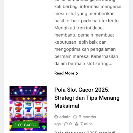
kali berbagi informasi mengenai
mesin slot yang memberikan
hasil terbaik pada hari tertentu.
Mengikuti tren ini dapat
membantu pemain membuat
keputusan lebih baik dan
mengoptimalkan pengalaman
bermain mereka. Keberhasilan
dalam bermain slot sering…
Read More
Pola Slot Gacor 2025:
Strategi dan Tips Menang
Maksimal
admin
9 months
ago
0
7 mins
SLOT GACOR