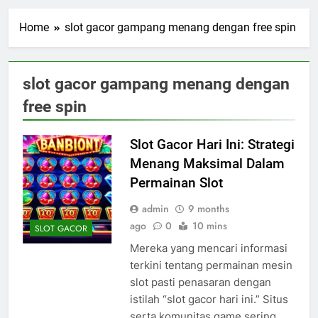
Daftar Aplikasi Judi
Luar 2026: Strategi
Tembak Ikan Android
Efektif Untuk Menang
Home
slot gacor gampang menang dengan free spin
dengan Bonus Deposit
3 Days Ago
Terbesar 2026
Tips Rahasia
Mengalahkan Boss
Monster Laut Di Game
slot gacor gampang menang dengan
4 Days Ago
Tembak Ikan Uang Asli
Panduan Mengatur
free spin
2026
Modal dan Peluru untuk
Pemula dalam Judi
5 Days Ago
Tembak Ikan 2026:
Slot Gacor Hari Ini: Strategi
Cara Memilih Senjata
Strategi Efektif untuk
Laser Paling Mematikan
Menang Maksimal Dalam
Sukses
di Situs Tembak Ikan
6 Days Ago
Permainan Slot
Terpercaya 2026:
Strategi Ampuh Menang
Panduan Lengkap Untuk
Jackpot Naga Emas
admin
9 months
Pemain
Game Tembak Ikan
7 Days Ago
ago
0
10 mins
SLOT GACOR
Online Terbaru 2026:
Tips dan Trik Terbaik
Mereka yang mencari informasi
terkini tentang permainan mesin
slot pasti penasaran dengan
istilah “slot gacor hari ini.” Situs
serta komunitas game sering