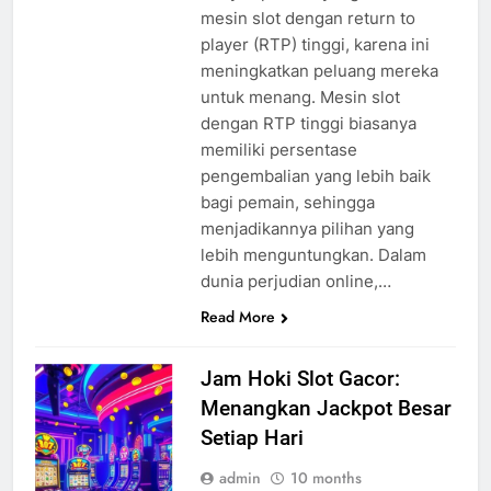
mesin slot dengan return to
player (RTP) tinggi, karena ini
meningkatkan peluang mereka
untuk menang. Mesin slot
dengan RTP tinggi biasanya
memiliki persentase
pengembalian yang lebih baik
bagi pemain, sehingga
menjadikannya pilihan yang
lebih menguntungkan. Dalam
dunia perjudian online,…
Read More
Jam Hoki Slot Gacor:
Menangkan Jackpot Besar
Setiap Hari
admin
10 months