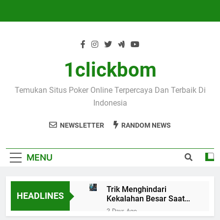
Skip
to
content
1clickbom
Temukan Situs Poker Online Terpercaya Dan Terbaik Di
Indonesia
NEWSLETTER
RANDOM NEWS
MENU
Trik Menghindari
HEADLINES
Kekalahan Besar Saat
Bermain Judi Tembak
2 Days Ago
Ikan di Server Server