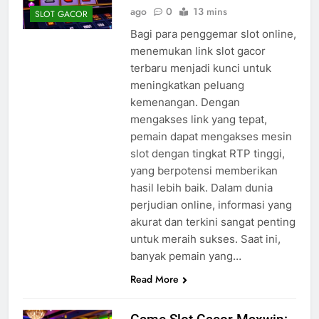
ago
0
13 mins
SLOT GACOR
Bagi para penggemar slot online,
menemukan link slot gacor
terbaru menjadi kunci untuk
meningkatkan peluang
kemenangan. Dengan
mengakses link yang tepat,
pemain dapat mengakses mesin
slot dengan tingkat RTP tinggi,
yang berpotensi memberikan
hasil lebih baik. Dalam dunia
perjudian online, informasi yang
akurat dan terkini sangat penting
untuk meraih sukses. Saat ini,
banyak pemain yang…
Read More