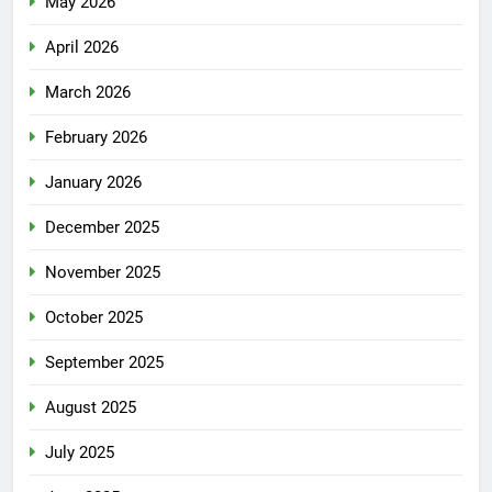
May 2026
April 2026
March 2026
February 2026
January 2026
December 2025
November 2025
October 2025
September 2025
August 2025
July 2025