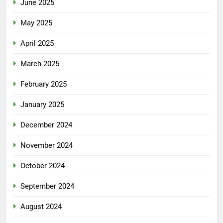
June 2025
May 2025
April 2025
March 2025
February 2025
January 2025
December 2024
November 2024
October 2024
September 2024
August 2024