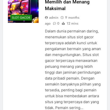
Memilih dan Menang
Maksimal
admin
9 months
SLOT GACOR
ago
0
12 mins
Dalam dunia permainan daring,
menemukan situs slot gacor
terpercaya adalah kunci untuk
pengalaman bermain yang aman
dan menguntungkan. Situs slot
gacor terpercaya menawarkan
peluang menang yang lebih
tinggi dan jaminan perlindungan
data pribadi pemain. Dengan
semakin banyaknya pilihan yang
tersedia, penting bagi pemain
untuk bisa membedakan antara
situs yang terpercaya dan yang
tidak. Pemain sering…