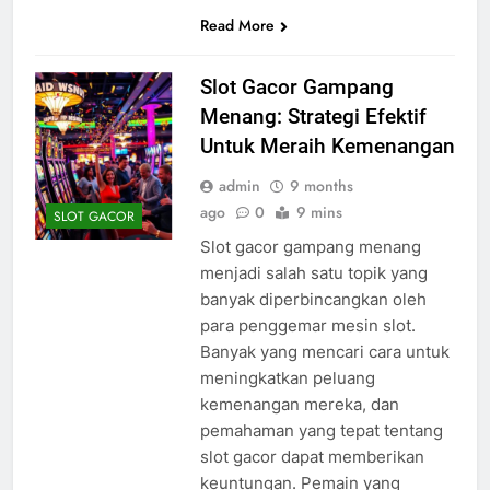
Read More
Slot Gacor Gampang
Menang: Strategi Efektif
Untuk Meraih Kemenangan
admin
9 months
ago
0
9 mins
SLOT GACOR
Slot gacor gampang menang
menjadi salah satu topik yang
banyak diperbincangkan oleh
para penggemar mesin slot.
Banyak yang mencari cara untuk
meningkatkan peluang
kemenangan mereka, dan
pemahaman yang tepat tentang
slot gacor dapat memberikan
keuntungan. Pemain yang