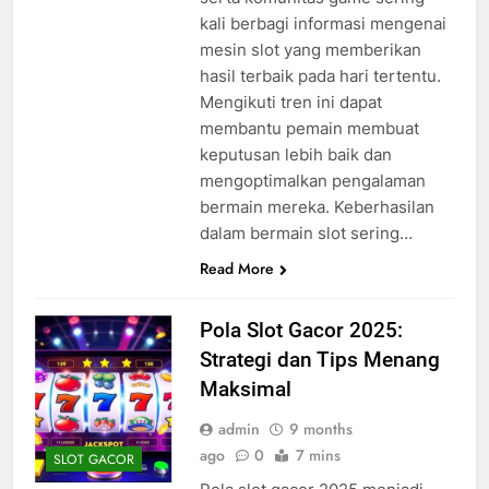
kali berbagi informasi mengenai
mesin slot yang memberikan
hasil terbaik pada hari tertentu.
Mengikuti tren ini dapat
membantu pemain membuat
keputusan lebih baik dan
mengoptimalkan pengalaman
bermain mereka. Keberhasilan
dalam bermain slot sering…
Read More
Pola Slot Gacor 2025:
Strategi dan Tips Menang
Maksimal
admin
9 months
ago
0
7 mins
SLOT GACOR