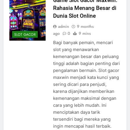
Game Slot Gacor Maxwin:
Rahasia Menang Besar di
Dunia Slot Online
admin
9 months
ago
0
9 mins
SLOT GACOR
Bagi banyak pemain, mencari
slot yang menawarkan
kemenangan besar dan peluang
tinggi adalah bagian penting dari
pengalaman bermain. Slot gacor
maxwin menjadi kata kunci yang
sering dicari para penjudi,
karena dijanjikan memberikan
kemenangan maksimal dengan
cara yang lebih mudah. Ini
menciptakan daya tarik
tersendiri bagi mereka yang
ingin mencapai hasil terbaik.