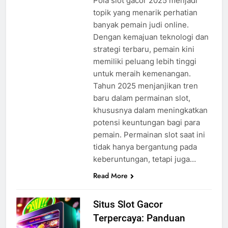
Pola slot gacor 2025 menjadi
topik yang menarik perhatian
banyak pemain judi online.
Dengan kemajuan teknologi dan
strategi terbaru, pemain kini
memiliki peluang lebih tinggi
untuk meraih kemenangan.
Tahun 2025 menjanjikan tren
baru dalam permainan slot,
khususnya dalam meningkatkan
potensi keuntungan bagi para
pemain. Permainan slot saat ini
tidak hanya bergantung pada
keberuntungan, tetapi juga…
Read More
Situs Slot Gacor
Terpercaya: Panduan