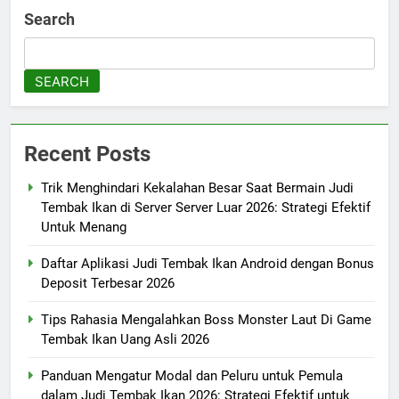
Search
SEARCH
Recent Posts
Trik Menghindari Kekalahan Besar Saat Bermain Judi
Tembak Ikan di Server Server Luar 2026: Strategi Efektif
Untuk Menang
Daftar Aplikasi Judi Tembak Ikan Android dengan Bonus
Deposit Terbesar 2026
Tips Rahasia Mengalahkan Boss Monster Laut Di Game
Tembak Ikan Uang Asli 2026
Panduan Mengatur Modal dan Peluru untuk Pemula
dalam Judi Tembak Ikan 2026: Strategi Efektif untuk