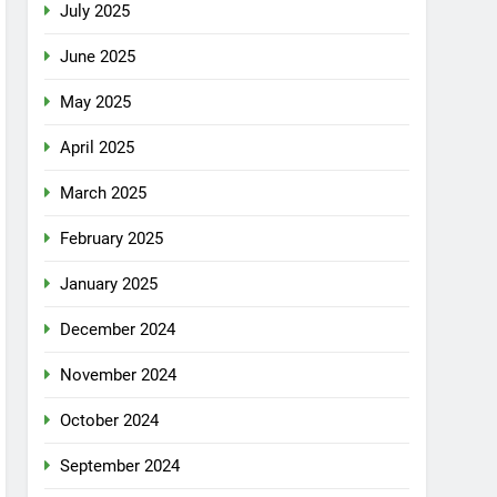
July 2025
June 2025
May 2025
April 2025
March 2025
February 2025
January 2025
December 2024
November 2024
October 2024
September 2024