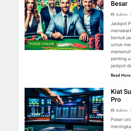
Besar
Admin
Jackpot P
menawark
bentuk ja
POKER ONLINE
untuk mem
memenuhi 
penting u
jackpot 
Read More
Kiat S
Pro
Admin
Poker onl
meningkat