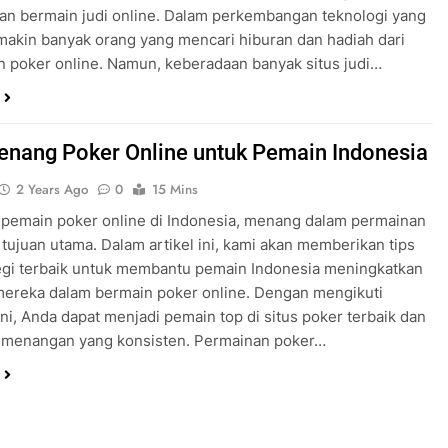
n bermain judi online. Dalam perkembangan teknologi yang
makin banyak orang yang mencari hiburan dan hadiah dari
 poker online. Namun, keberadaan banyak situs judi…
enang Poker Online untuk Pemain Indonesia
2 Years Ago
0
15 Mins
 pemain poker online di Indonesia, menang dalam permainan
h tujuan utama. Dalam artikel ini, kami akan memberikan tips
egi terbaik untuk membantu pemain Indonesia meningkatkan
mereka dalam bermain poker online. Dengan mengikuti
ni, Anda dapat menjadi pemain top di situs poker terbaik dan
emenangan yang konsisten. Permainan poker…