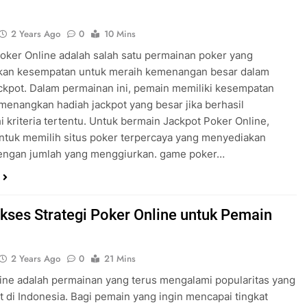
2 Years Ago
0
10 Mins
oker Online adalah salah satu permainan poker yang
an kesempatan untuk meraih kemenangan besar dalam
ckpot. Dalam permainan ini, pemain memiliki kesempatan
enangkan hadiah jackpot yang besar jika berhasil
kriteria tertentu. Untuk bermain Jackpot Poker Online,
ntuk memilih situs poker terpercaya yang menyediakan
dengan jumlah yang menggiurkan. game poker…
ukses Strategi Poker Online untuk Pemain
2 Years Ago
0
21 Mins
ine adalah permainan yang terus mengalami popularitas yang
 di Indonesia. Bagi pemain yang ingin mencapai tingkat