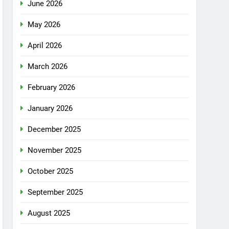
June 2026
May 2026
April 2026
March 2026
February 2026
January 2026
December 2025
November 2025
October 2025
September 2025
August 2025