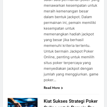
menawarkan kesempatan untuk
meraih kemenangan besar
dalam bentuk jackpot. Dalam
permainan ini, pemain memiliki
kesempatan untuk
memenangkan hadiah jackpot
yang besar jika berhasil
memenuhi kriteria tertentu.
Untuk bermain Jackpot Poker
Online, penting untuk memilih
situs poker terpercaya yang
menyediakan jackpot dengan
jumlah yang menggiurkan. game
poker…
Read More
Kiat Sukses Strategi Poker