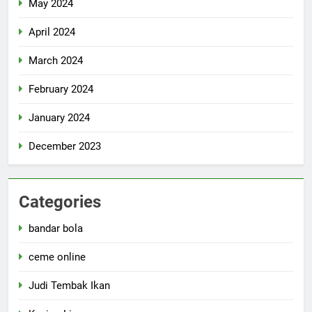
May 2024
April 2024
March 2024
February 2024
January 2024
December 2023
Categories
bandar bola
ceme online
Judi Tembak Ikan