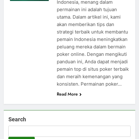
Indonesia, menang dalam
permainan ini adalah tujuan
utama. Dalam artikel ini, kami
akan memberikan tips dan
strategi terbaik untuk membantu
pemain Indonesia meningkatkan
peluang mereka dalam bermain
poker online. Dengan mengikuti
panduan ini, Anda dapat menjadi
pemain top di situs poker terbaik
dan meraih kemenangan yang
konsisten. Permainan poker…
Read More
Search