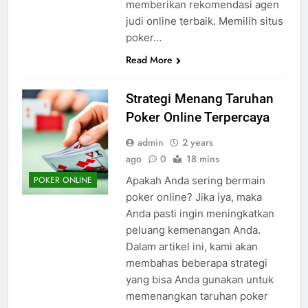
memberikan rekomendasi agen
judi online terbaik. Memilih situs
poker…
Read More
Strategi Menang Taruhan
Poker Online Terpercaya
admin
2 years
ago
0
18 mins
Apakah Anda sering bermain
POKER ONLINE
poker online? Jika iya, maka
Anda pasti ingin meningkatkan
peluang kemenangan Anda.
Dalam artikel ini, kami akan
membahas beberapa strategi
yang bisa Anda gunakan untuk
memenangkan taruhan poker