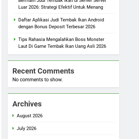
Bermain Judi Tembak Ikan di Server Server
Luar 2026: Strategi Efektif Untuk Menang
Daftar Aplikasi Judi Tembak Ikan Android
dengan Bonus Deposit Terbesar 2026
Tips Rahasia Mengalahkan Boss Monster
Laut Di Game Tembak Ikan Uang Asli 2026
Recent Comments
No comments to show.
Archives
August 2026
July 2026