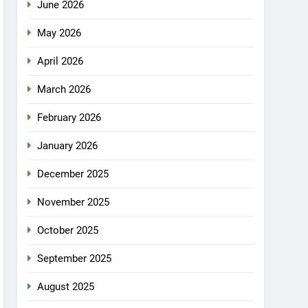
June 2026
May 2026
April 2026
March 2026
February 2026
January 2026
December 2025
November 2025
October 2025
September 2025
August 2025