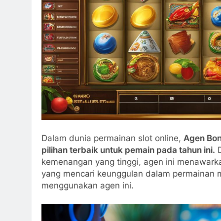
Dalam dunia permainan slot online,
Agen Bon
pilihan terbaik untuk pemain pada tahun ini.
D
kemenangan yang tinggi, agen ini menawark
yang mencari keunggulan dalam permainan
menggunakan agen ini.