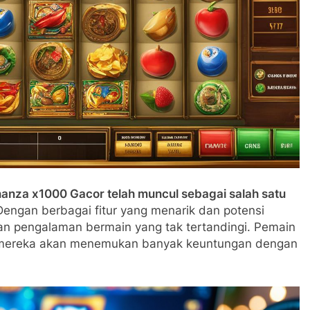
anza x1000 Gacor telah muncul sebagai salah satu
engan berbagai fitur yang menarik dan potensi
an pengalaman bermain yang tak tertandingi. Pemain
 mereka akan menemukan banyak keuntungan dengan