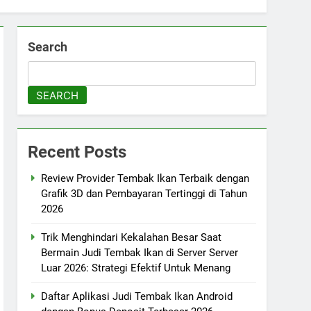
Asli 2026
Search
2026: Strategi Efektif untuk Sukses
SEARCH
rcaya 2026: Panduan Lengkap Untuk
Recent Posts
Review Provider Tembak Ikan Terbaik dengan
Grafik 3D dan Pembayaran Tertinggi di Tahun
2026
Trik Menghindari Kekalahan Besar Saat
Bermain Judi Tembak Ikan di Server Server
Luar 2026: Strategi Efektif Untuk Menang
Daftar Aplikasi Judi Tembak Ikan Android