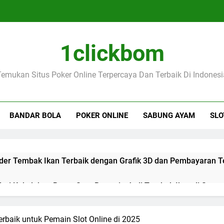
1clickbom
Temukan Situs Poker Online Terpercaya Dan Terbaik Di Indonesi
BANDAR BOLA
POKER ONLINE
SABUNG AYAM
SLO
der Tembak Ikan Terbaik dengan Grafik 3D dan Pembayaran Te
ari Kekalahan Besar Saat Bermain Judi Tembak Ikan di Server 
asi Judi Tembak Ikan Android dengan Bonus Deposit Terbesar 
baik untuk Pemain Slot Online di 2025