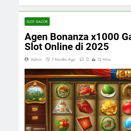
5 Days Ago
Tips Rahasia
6 Days Ago
SLOT GACOR
Panduan Meng
7 Days Ago
Agen Bonanza x1000 Ga
Cara Memilih
Slot Online di 2025
Pemain
1 Week Ago
0
Admin
7 Months Ago
12 Mins