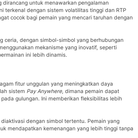
ng dirancang untuk menawarkan pengalaman
terkenal dengan sistem volatilitas tinggi dan RTP
 sangat cocok bagi pemain yang mencari taruhan dengan
g ceria, dengan simbol-simbol yang berhubungan
 menggunakan mekanisme yang inovatif, seperti
rmainan ini lebih dinamis.
agam fitur unggulan yang meningkatkan daya
alah sistem
Pay Anywhere
, dimana pemain dapat
ada gulungan. Ini memberikan fleksibilitas lebih
 diaktivasi dengan simbol tertentu. Pemain yang
untuk mendapatkan kemenangan yang lebih tinggi tanpa