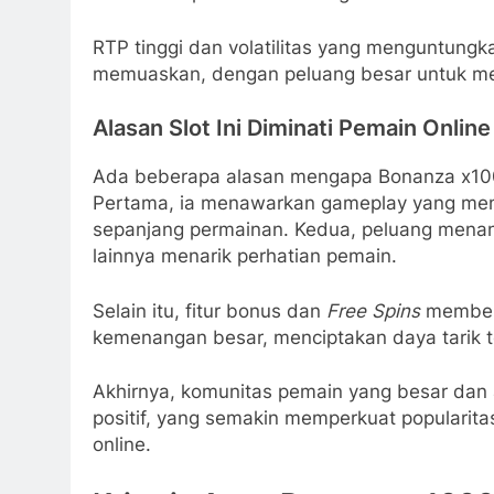
RTP tinggi dan volatilitas yang menguntung
memuaskan, dengan peluang besar untuk me
Alasan Slot Ini Diminati Pemain Online
Ada beberapa alasan mengapa Bonanza x1000 
Pertama, ia menawarkan gameplay yang menar
sepanjang permainan. Kedua, peluang menang
lainnya menarik perhatian pemain.
Selain itu, fitur bonus dan
Free Spins
memberi
kemenangan besar, menciptakan daya tarik te
Akhirnya, komunitas pemain yang besar dan
positif, yang semakin memperkuat popularita
online.