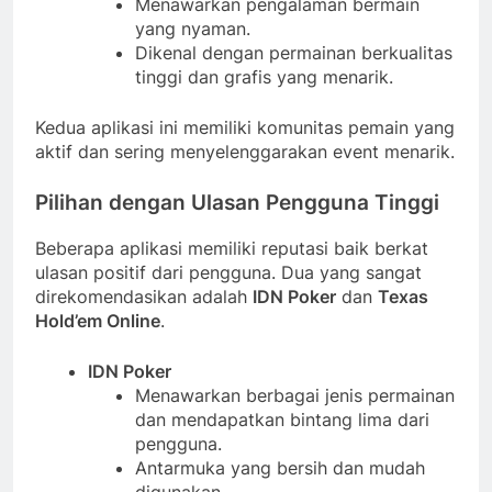
Menawarkan pengalaman bermain
yang nyaman.
Dikenal dengan permainan berkualitas
tinggi dan grafis yang menarik.
Kedua aplikasi ini memiliki komunitas pemain yang
aktif dan sering menyelenggarakan event menarik.
Pilihan dengan Ulasan Pengguna Tinggi
Beberapa aplikasi memiliki reputasi baik berkat
ulasan positif dari pengguna. Dua yang sangat
direkomendasikan adalah
IDN Poker
dan
Texas
Hold’em Online
.
IDN Poker
Menawarkan berbagai jenis permainan
dan mendapatkan bintang lima dari
pengguna.
Antarmuka yang bersih dan mudah
digunakan.