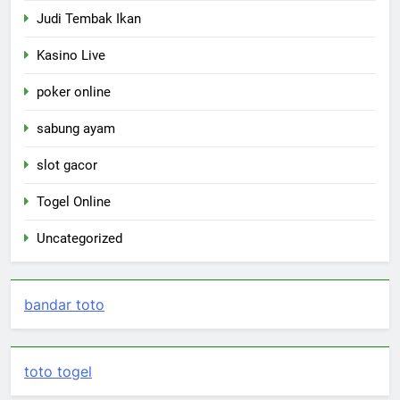
Judi Tembak Ikan
Kasino Live
poker online
sabung ayam
slot gacor
Togel Online
Uncategorized
bandar toto
toto togel