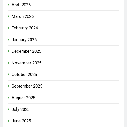
April 2026
March 2026
February 2026
January 2026
December 2025
November 2025
October 2025
September 2025
August 2025
July 2025
June 2025