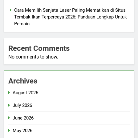
Cara Memilih Senjata Laser Paling Mematikan di Situs
Tembak Ikan Terpercaya 2026: Panduan Lengkap Untuk
Pemain
Recent Comments
No comments to show.
Archives
August 2026
July 2026
June 2026
May 2026