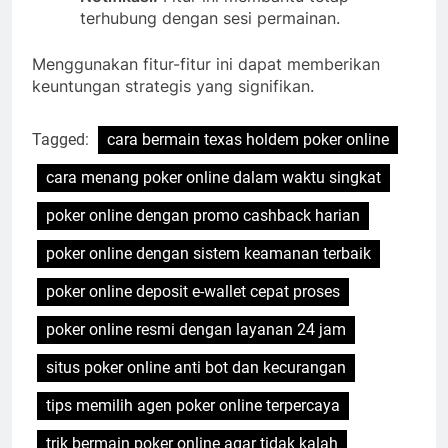
terhubung dengan sesi permainan.
Menggunakan fitur-fitur ini dapat memberikan
keuntungan strategis yang signifikan.
Tagged:
cara bermain texas holdem poker online
cara menang poker online dalam waktu singkat
poker online dengan promo cashback harian
poker online dengan sistem keamanan terbaik
poker online deposit e-wallet cepat proses
poker online resmi dengan layanan 24 jam
situs poker online anti bot dan kecurangan
tips memilih agen poker online terpercaya
trik bermain poker online agar tidak kalah