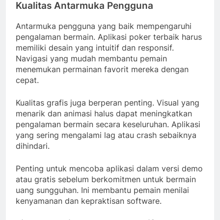
Kualitas Antarmuka Pengguna
Antarmuka pengguna yang baik mempengaruhi
pengalaman bermain. Aplikasi poker terbaik harus
memiliki desain yang intuitif dan responsif.
Navigasi yang mudah membantu pemain
menemukan permainan favorit mereka dengan
cepat.
Kualitas grafis juga berperan penting. Visual yang
menarik dan animasi halus dapat meningkatkan
pengalaman bermain secara keseluruhan. Aplikasi
yang sering mengalami lag atau crash sebaiknya
dihindari.
Penting untuk mencoba aplikasi dalam versi demo
atau gratis sebelum berkomitmen untuk bermain
uang sungguhan. Ini membantu pemain menilai
kenyamanan dan kepraktisan software.