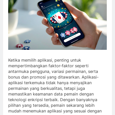
Ketika memilih aplikasi, penting untuk
mempertimbangkan faktor-faktor seperti
antarmuka pengguna, variasi permainan, serta
bonus dan promosi yang ditawarkan. Aplikasi-
aplikasi terkemuka tidak hanya menyajikan
permainan yang berkualitas, tetapi juga
memastikan keamanan data pemain dengan
teknologi enkripsi terbaik. Dengan banyaknya
pilihan yang tersedia, pemain sekarang lebih
mudah menemukan aplikasi yang sesuai dengan