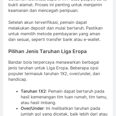
bukti alamat. Proses ini penting untuk menjamin
keamanan dan mencegah penipuan.
Setelah akun terverifikasi, pemain dapat
melakukan deposit dan mulai bertaruh. Pastikan
untuk memilih metode pembayaran yang aman
dan sesuai, seperti transfer bank atau e-wallet.
Pilihan Jenis Taruhan Liga Eropa
Bandar bola terpercaya menawarkan berbagai
jenis taruhan untuk Liga Eropa. Beberapa opsi
populer termasuk taruhan 1X2, over/under, dan
handicap.
Taruhan 1X2
: Pemain dapat bertaruh pada
hasil kemenangan tim tuan rumah, tim tamu,
atau hasil imbang.
Over/Under
: Ini melibatkan taruhan pada
jumlah gol yang dicetak, baik lebih dari atau