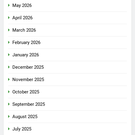
May 2026
April 2026
March 2026
February 2026
January 2026
December 2025
November 2025
October 2025
September 2025
August 2025
July 2025