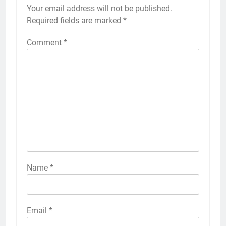
Your email address will not be published.
Required fields are marked
*
Comment
*
Name
*
Email
*