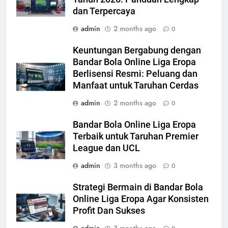
dan Terpercaya
admin
2 months ago
0
Keuntungan Bergabung dengan
Bandar Bola Online Liga Eropa
Berlisensi Resmi: Peluang dan
Manfaat untuk Taruhan Cerdas
admin
2 months ago
0
Bandar Bola Online Liga Eropa
Terbaik untuk Taruhan Premier
League dan UCL
admin
3 months ago
0
Strategi Bermain di Bandar Bola
Online Liga Eropa Agar Konsisten
Profit Dan Sukses
admin
3 months ago