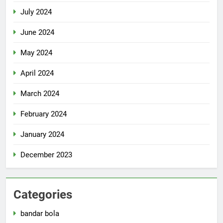
July 2024
June 2024
May 2024
April 2024
March 2024
February 2024
January 2024
December 2023
Categories
bandar bola