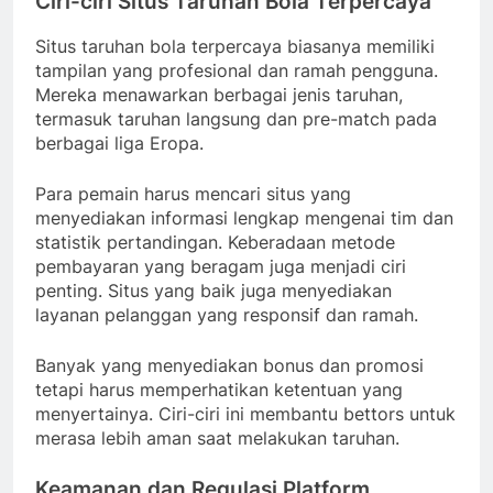
Ciri-ciri Situs Taruhan Bola Terpercaya
Situs taruhan bola terpercaya biasanya memiliki
tampilan yang profesional dan ramah pengguna.
Mereka menawarkan berbagai jenis taruhan,
termasuk taruhan langsung dan pre-match pada
berbagai liga Eropa.
Para pemain harus mencari situs yang
menyediakan informasi lengkap mengenai tim dan
statistik pertandingan. Keberadaan metode
pembayaran yang beragam juga menjadi ciri
penting. Situs yang baik juga menyediakan
layanan pelanggan yang responsif dan ramah.
Banyak yang menyediakan bonus dan promosi
tetapi harus memperhatikan ketentuan yang
menyertainya. Ciri-ciri ini membantu bettors untuk
merasa lebih aman saat melakukan taruhan.
Keamanan dan Regulasi Platform