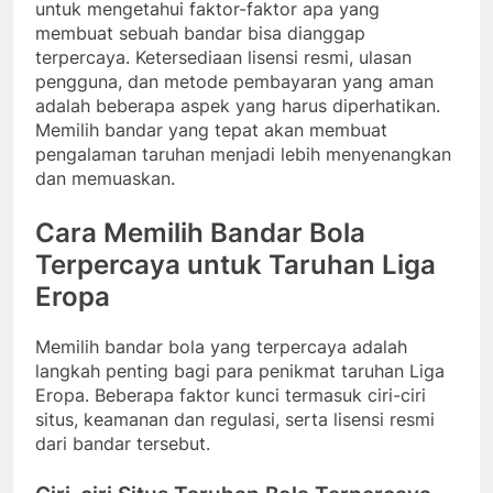
untuk mengetahui faktor-faktor apa yang
membuat sebuah bandar bisa dianggap
terpercaya. Ketersediaan lisensi resmi, ulasan
pengguna, dan metode pembayaran yang aman
adalah beberapa aspek yang harus diperhatikan.
Memilih bandar yang tepat akan membuat
pengalaman taruhan menjadi lebih menyenangkan
dan memuaskan.
Cara Memilih Bandar Bola
Terpercaya untuk Taruhan Liga
Eropa
Memilih bandar bola yang terpercaya adalah
langkah penting bagi para penikmat taruhan Liga
Eropa. Beberapa faktor kunci termasuk ciri-ciri
situs, keamanan dan regulasi, serta lisensi resmi
dari bandar tersebut.