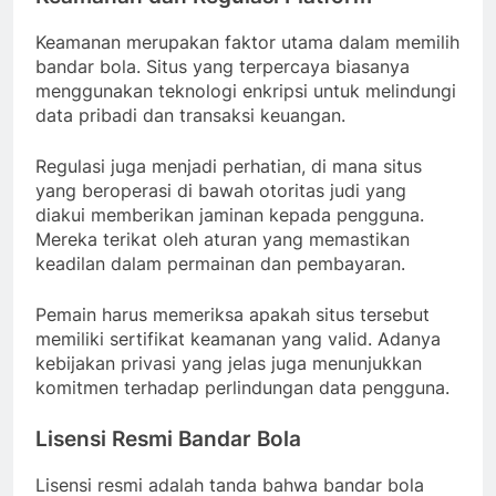
Keamanan merupakan faktor utama dalam memilih
bandar bola. Situs yang terpercaya biasanya
menggunakan teknologi enkripsi untuk melindungi
data pribadi dan transaksi keuangan.
Regulasi juga menjadi perhatian, di mana situs
yang beroperasi di bawah otoritas judi yang
diakui memberikan jaminan kepada pengguna.
Mereka terikat oleh aturan yang memastikan
keadilan dalam permainan dan pembayaran.
Pemain harus memeriksa apakah situs tersebut
memiliki sertifikat keamanan yang valid. Adanya
kebijakan privasi yang jelas juga menunjukkan
komitmen terhadap perlindungan data pengguna.
Lisensi Resmi Bandar Bola
Lisensi resmi adalah tanda bahwa bandar bola