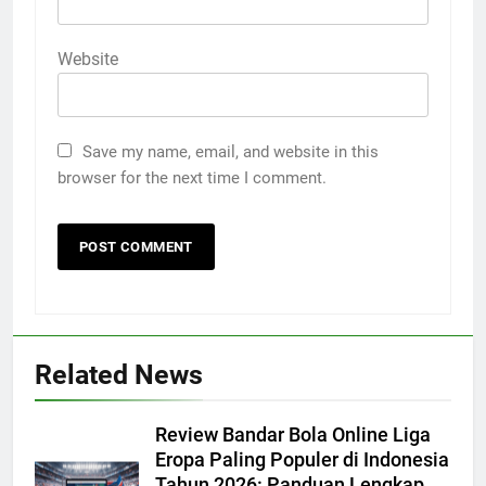
Website
Save my name, email, and website in this
browser for the next time I comment.
Related News
Review Bandar Bola Online Liga
Eropa Paling Populer di Indonesia
Tahun 2026: Panduan Lengkap