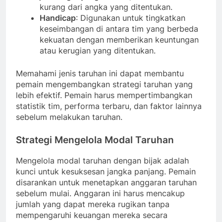
kurang dari angka yang ditentukan.
Handicap
: Digunakan untuk tingkatkan
keseimbangan di antara tim yang berbeda
kekuatan dengan memberikan keuntungan
atau kerugian yang ditentukan.
Memahami jenis taruhan ini dapat membantu
pemain mengembangkan strategi taruhan yang
lebih efektif. Pemain harus mempertimbangkan
statistik tim, performa terbaru, dan faktor lainnya
sebelum melakukan taruhan.
Strategi Mengelola Modal Taruhan
Mengelola modal taruhan dengan bijak adalah
kunci untuk kesuksesan jangka panjang. Pemain
disarankan untuk menetapkan anggaran taruhan
sebelum mulai. Anggaran ini harus mencakup
jumlah yang dapat mereka rugikan tanpa
mempengaruhi keuangan mereka secara