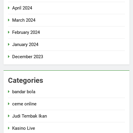
April 2024
March 2024
February 2024
January 2024
December 2023
Categories
bandar bola
ceme online
Judi Tembak Ikan
Kasino Live