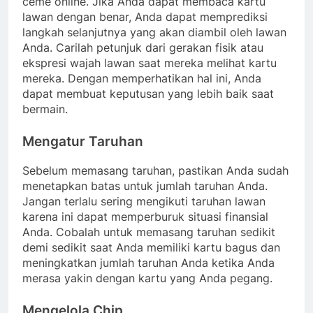
ceme online. Jika Anda dapat membaca kartu
lawan dengan benar, Anda dapat memprediksi
langkah selanjutnya yang akan diambil oleh lawan
Anda. Carilah petunjuk dari gerakan fisik atau
ekspresi wajah lawan saat mereka melihat kartu
mereka. Dengan memperhatikan hal ini, Anda
dapat membuat keputusan yang lebih baik saat
bermain.
Mengatur Taruhan
Sebelum memasang taruhan, pastikan Anda sudah
menetapkan batas untuk jumlah taruhan Anda.
Jangan terlalu sering mengikuti taruhan lawan
karena ini dapat memperburuk situasi finansial
Anda. Cobalah untuk memasang taruhan sedikit
demi sedikit saat Anda memiliki kartu bagus dan
meningkatkan jumlah taruhan Anda ketika Anda
merasa yakin dengan kartu yang Anda pegang.
Mengelola Chip