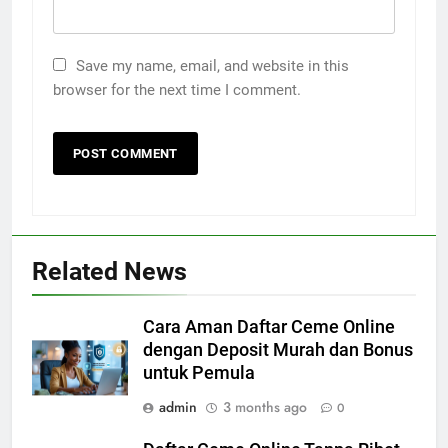
Save my name, email, and website in this
browser for the next time I comment.
Related News
Cara Aman Daftar Ceme Online
dengan Deposit Murah dan Bonus
untuk Pemula
admin
3 months ago
0