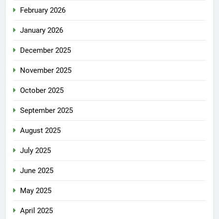
February 2026
January 2026
December 2025
November 2025
October 2025
September 2025
August 2025
July 2025
June 2025
May 2025
April 2025