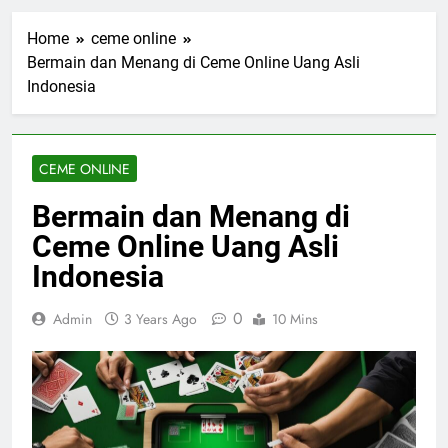
Review Provider
Besar 2026
Tembak Ikan Terbaik
Home
ceme online
dengan Grafik 3D dan
1 Day Ago
Pembayaran Tertinggi
Bermain dan Menang di Ceme Online Uang Asli
Trik Menghindari
di Tahun 2026
Indonesia
Kekalahan Besar Saat
Bermain Judi Tembak
4 Days Ago
Ikan di Server Server
Daftar Aplikasi Judi
Luar 2026: Strategi
Tembak Ikan Android
Efektif Untuk Menang
CEME ONLINE
dengan Bonus Deposit
5 Days Ago
Terbesar 2026
Tips Rahasia
Bermain dan Menang di
Mengalahkan Boss
Ceme Online Uang Asli
Monster Laut Di Game
6 Days Ago
Tembak Ikan Uang Asli
Panduan Mengatur
Indonesia
2026
Modal dan Peluru untuk
Pemula dalam Judi
1 Week Ago
0
Admin
3 Years Ago
10 Mins
Tembak Ikan 2026:
Strategi Efektif untuk
Sukses