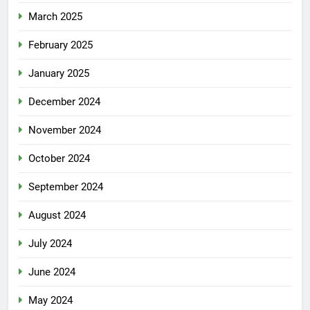
March 2025
February 2025
January 2025
December 2024
November 2024
October 2024
September 2024
August 2024
July 2024
June 2024
May 2024