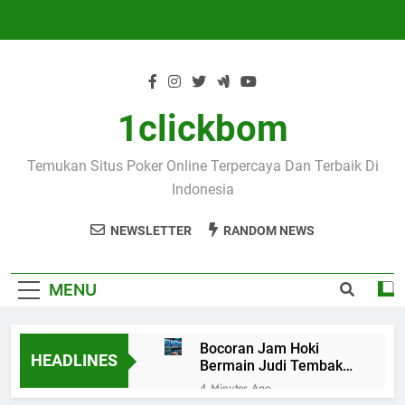
Skip
to
content
1clickbom
Temukan Situs Poker Online Terpercaya Dan Terbaik Di
Indonesia
NEWSLETTER
RANDOM NEWS
MENU
Bocoran Jam Hoki
HEADLINES
Bermain Judi Tembak
Ikan Agar Mudah
4 Minutes Ago
Mendapatkan Multiplier