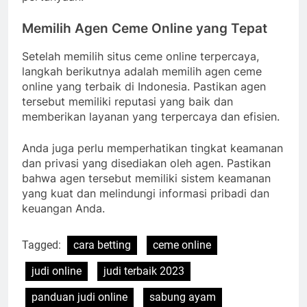
Memilih Agen Ceme Online yang Tepat
Setelah memilih situs ceme online terpercaya,
langkah berikutnya adalah memilih agen ceme
online yang terbaik di Indonesia. Pastikan agen
tersebut memiliki reputasi yang baik dan
memberikan layanan yang terpercaya dan efisien.
Anda juga perlu memperhatikan tingkat keamanan
dan privasi yang disediakan oleh agen. Pastikan
bahwa agen tersebut memiliki sistem keamanan
yang kuat dan melindungi informasi pribadi dan
keuangan Anda.
Tagged:
cara betting
ceme online
judi online
judi terbaik 2023
panduan judi online
sabung ayam