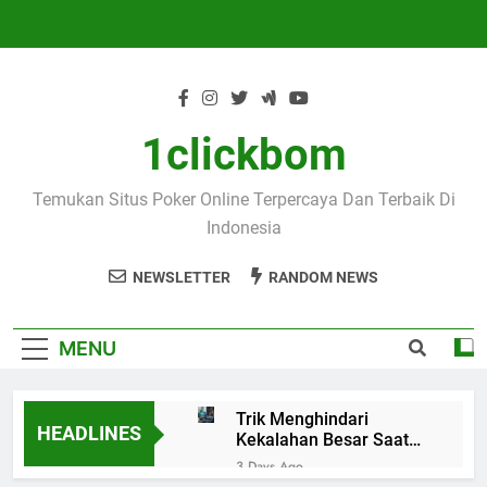
Skip
to
content
1clickbom
Temukan Situs Poker Online Terpercaya Dan Terbaik Di
Indonesia
NEWSLETTER
RANDOM NEWS
MENU
Trik Menghindari
HEADLINES
Kekalahan Besar Saat
Bermain Judi Tembak
3 Days Ago
Ikan di Server Server