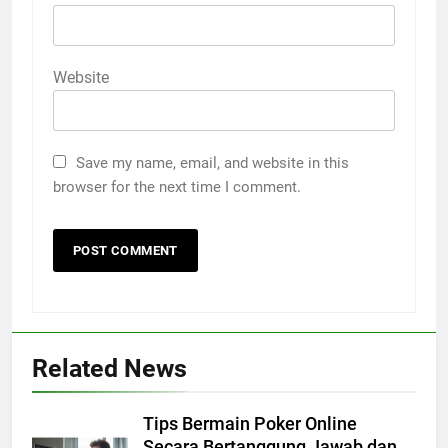
Website
Save my name, email, and website in this
browser for the next time I comment.
Related News
Tips Bermain Poker Online
Secara Bertanggung Jawab dan