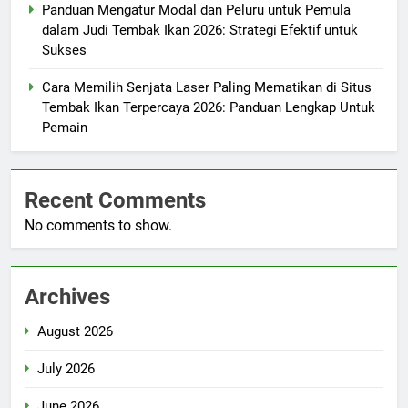
Panduan Mengatur Modal dan Peluru untuk Pemula
dalam Judi Tembak Ikan 2026: Strategi Efektif untuk
Sukses
Cara Memilih Senjata Laser Paling Mematikan di Situs
Tembak Ikan Terpercaya 2026: Panduan Lengkap Untuk
Pemain
Recent Comments
No comments to show.
Archives
August 2026
July 2026
June 2026