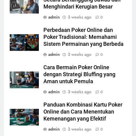
Menghindari Kerugian Besar
admin
3 weeks ago
0
Perbedaan Poker Online dan
Poker Tradisional: Memahami
Sistem Permainan yang Berbeda
admin
3 weeks ago
0
Cara Bermain Poker Online
dengan Strategi Bluffing yang
Aman untuk Pemula
admin
3 weeks ago
0
Panduan Kombinasi Kartu Poker
Online dan Cara Menentukan
Kemenangan yang Efektif
admin
3 weeks ago
0