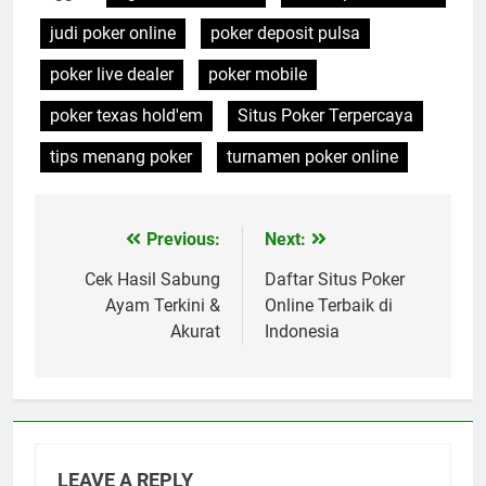
judi poker online
poker deposit pulsa
poker live dealer
poker mobile
poker texas hold'em
Situs Poker Terpercaya
tips menang poker
turnamen poker online
Previous:
Next:
Post
navigation
Cek Hasil Sabung
Daftar Situs Poker
Ayam Terkini &
Online Terbaik di
Akurat
Indonesia
LEAVE A REPLY