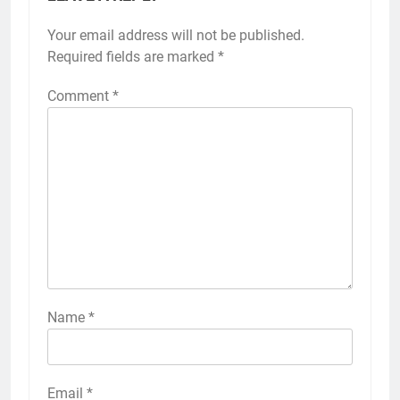
Your email address will not be published.
Required fields are marked
*
Comment
*
Name
*
Email
*