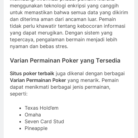
menggunakan teknologi enkripsi yang canggih
untuk memastikan bahwa semua data yang dikirim
dan diterima aman dari ancaman luar. Pemain
tidak perlu khawatir tentang kebocoran informasi
yang dapat merugikan. Dengan sistem yang
tepercaya, pengalaman bermain menjadi lebih
nyaman dan bebas stres.
Varian Permainan Poker yang Tersedia
Situs poker terbaik
juga dikenal dengan berbagai
Varian Permainan Poker
yang menarik. Pemain
dapat menikmati berbagai jenis permainan,
seperti:
Texas Hold’em
Omaha
Seven Card Stud
Pineapple