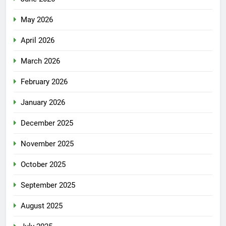
May 2026
April 2026
March 2026
February 2026
January 2026
December 2025
November 2025
October 2025
September 2025
August 2025