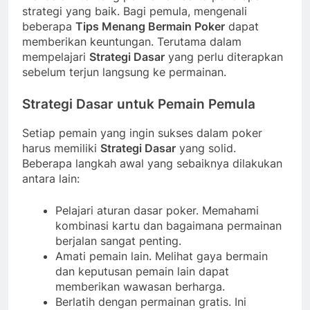
strategi yang baik. Bagi pemula, mengenali
beberapa
Tips Menang Bermain Poker
dapat
memberikan keuntungan. Terutama dalam
mempelajari
Strategi Dasar
yang perlu diterapkan
sebelum terjun langsung ke permainan.
Strategi Dasar untuk Pemain Pemula
Setiap pemain yang ingin sukses dalam poker
harus memiliki
Strategi Dasar
yang solid.
Beberapa langkah awal yang sebaiknya dilakukan
antara lain:
Pelajari aturan dasar poker. Memahami
kombinasi kartu dan bagaimana permainan
berjalan sangat penting.
Amati pemain lain. Melihat gaya bermain
dan keputusan pemain lain dapat
memberikan wawasan berharga.
Berlatih dengan permainan gratis. Ini