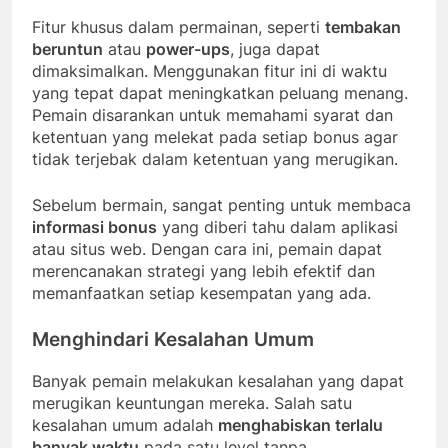
Fitur khusus dalam permainan, seperti
tembakan
beruntun
atau
power-ups
, juga dapat
dimaksimalkan. Menggunakan fitur ini di waktu
yang tepat dapat meningkatkan peluang menang.
Pemain disarankan untuk memahami syarat dan
ketentuan yang melekat pada setiap bonus agar
tidak terjebak dalam ketentuan yang merugikan.
Sebelum bermain, sangat penting untuk membaca
informasi bonus
yang diberi tahu dalam aplikasi
atau situs web. Dengan cara ini, pemain dapat
merencanakan strategi yang lebih efektif dan
memanfaatkan setiap kesempatan yang ada.
Menghindari Kesalahan Umum
Banyak pemain melakukan kesalahan yang dapat
merugikan keuntungan mereka. Salah satu
kesalahan umum adalah
menghabiskan terlalu
banyak waktu
pada satu level tanpa