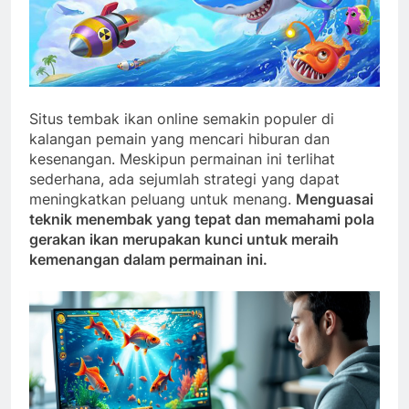
Situs tembak ikan online semakin populer di
kalangan pemain yang mencari hiburan dan
kesenangan. Meskipun permainan ini terlihat
sederhana, ada sejumlah strategi yang dapat
meningkatkan peluang untuk menang.
Menguasai
teknik menembak yang tepat dan memahami pola
gerakan ikan merupakan kunci untuk meraih
kemenangan dalam permainan ini.