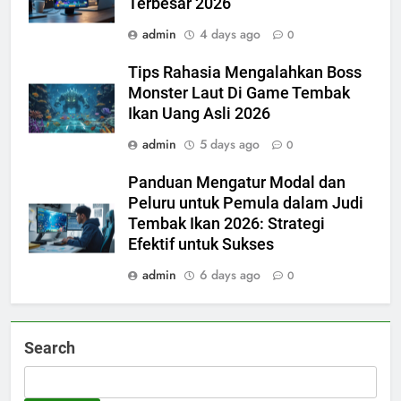
Terbesar 2026
admin
4 days ago
0
Tips Rahasia Mengalahkan Boss
Monster Laut Di Game Tembak
Ikan Uang Asli 2026
admin
5 days ago
0
Panduan Mengatur Modal dan
Peluru untuk Pemula dalam Judi
Tembak Ikan 2026: Strategi
Efektif untuk Sukses
admin
6 days ago
0
Search