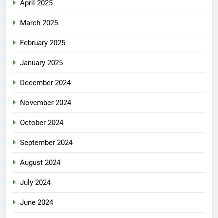
April 2025
March 2025
February 2025
January 2025
December 2024
November 2024
October 2024
September 2024
August 2024
July 2024
June 2024