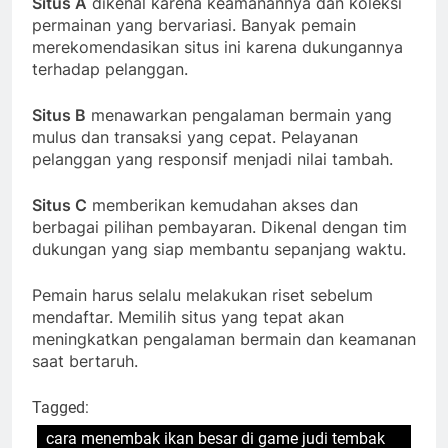
Situs A
dikenal karena keamanannya dan koleksi
permainan yang bervariasi. Banyak pemain
merekomendasikan situs ini karena dukungannya
terhadap pelanggan.
Situs B
menawarkan pengalaman bermain yang
mulus dan transaksi yang cepat. Pelayanan
pelanggan yang responsif menjadi nilai tambah.
Situs C
memberikan kemudahan akses dan
berbagai pilihan pembayaran. Dikenal dengan tim
dukungan yang siap membantu sepanjang waktu.
Pemain harus selalu melakukan riset sebelum
mendaftar. Memilih situs yang tepat akan
meningkatkan pengalaman bermain dan keamanan
saat bertaruh.
Tagged:
cara menembak ikan besar di game judi tembak