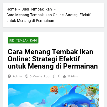
Daftar Aplikasi Judi
Luar 2026: Strategi
Tembak Ikan Android
Efektif Untuk Menang
Home
Judi Tembak Ikan
dengan Bonus Deposit
4 Days Ago
Terbesar 2026
Cara Menang Tembak Ikan Online: Strategi Efektif
Tips Rahasia
untuk Menang di Permainan
Mengalahkan Boss
Monster Laut Di Game
5 Days Ago
Tembak Ikan Uang Asli
Panduan Mengatur
2026
Modal dan Peluru untuk
JUDI TEMBAK IKAN
Pemula dalam Judi
6 Days Ago
Tembak Ikan 2026:
Cara Memilih Senjata
Cara Menang Tembak Ikan
Strategi Efektif untuk
Laser Paling Mematikan
Sukses
Online: Strategi Efektif
di Situs Tembak Ikan
7 Days Ago
Terpercaya 2026:
Strategi Ampuh Menang
untuk Menang di Permainan
Panduan Lengkap Untuk
Jackpot Naga Emas
Pemain
Game Tembak Ikan
1 Week Ago
0
Admin
6 Months Ago
11 Mins
Online Terbaru 2026:
Tips dan Trik Terbaik