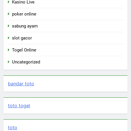
Kasino Live
poker online
sabung ayam
slot gacor
Togel Online
Uncategorized
bandar toto
toto togel
toto