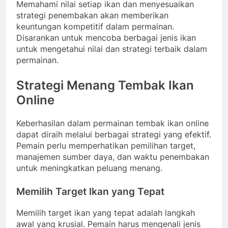
Memahami nilai setiap ikan dan menyesuaikan
strategi penembakan akan memberikan
keuntungan kompetitif dalam permainan.
Disarankan untuk mencoba berbagai jenis ikan
untuk mengetahui nilai dan strategi terbaik dalam
permainan.
Strategi Menang Tembak Ikan
Online
Keberhasilan dalam permainan tembak ikan online
dapat diraih melalui berbagai strategi yang efektif.
Pemain perlu memperhatikan pemilihan target,
manajemen sumber daya, dan waktu penembakan
untuk meningkatkan peluang menang.
Memilih Target Ikan yang Tepat
Memilih target ikan yang tepat adalah langkah
awal yang krusial. Pemain harus mengenali jenis