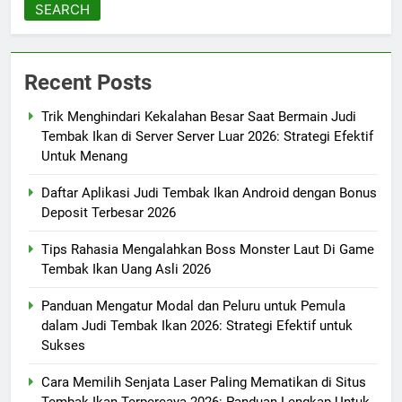
SEARCH
Recent Posts
Trik Menghindari Kekalahan Besar Saat Bermain Judi
Tembak Ikan di Server Server Luar 2026: Strategi Efektif
Untuk Menang
Daftar Aplikasi Judi Tembak Ikan Android dengan Bonus
Deposit Terbesar 2026
Tips Rahasia Mengalahkan Boss Monster Laut Di Game
Tembak Ikan Uang Asli 2026
Panduan Mengatur Modal dan Peluru untuk Pemula
dalam Judi Tembak Ikan 2026: Strategi Efektif untuk
Sukses
Cara Memilih Senjata Laser Paling Mematikan di Situs
Tembak Ikan Terpercaya 2026: Panduan Lengkap Untuk