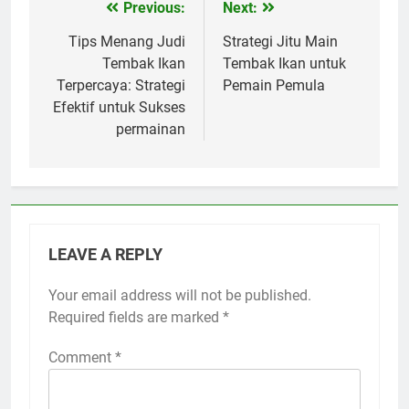
Previous:
Next:
Post
navigation
Tips Menang Judi
Strategi Jitu Main
Tembak Ikan
Tembak Ikan untuk
Terpercaya: Strategi
Pemain Pemula
Efektif untuk Sukses
permainan
LEAVE A REPLY
Your email address will not be published.
Required fields are marked
*
Comment
*