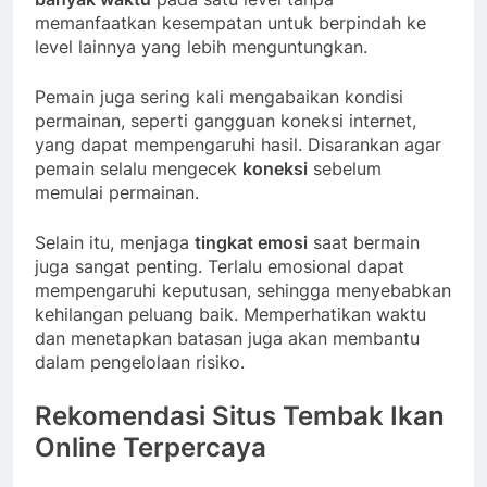
memanfaatkan kesempatan untuk berpindah ke
level lainnya yang lebih menguntungkan.
Pemain juga sering kali mengabaikan kondisi
permainan, seperti gangguan koneksi internet,
yang dapat mempengaruhi hasil. Disarankan agar
pemain selalu mengecek
koneksi
sebelum
memulai permainan.
Selain itu, menjaga
tingkat emosi
saat bermain
juga sangat penting. Terlalu emosional dapat
mempengaruhi keputusan, sehingga menyebabkan
kehilangan peluang baik. Memperhatikan waktu
dan menetapkan batasan juga akan membantu
dalam pengelolaan risiko.
Rekomendasi Situs Tembak Ikan
Online Terpercaya