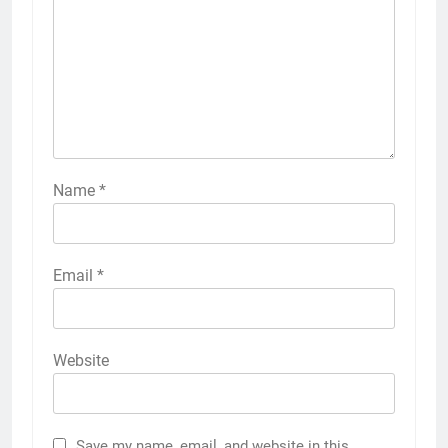
Name
*
Email
*
Website
Save my name, email, and website in this