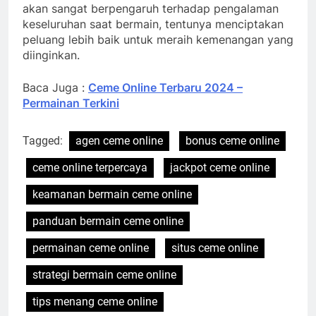
akan sangat berpengaruh terhadap pengalaman
keseluruhan saat bermain, tentunya menciptakan
peluang lebih baik untuk meraih kemenangan yang
diinginkan.
Baca Juga :
Ceme Online Terbaru 2024 –
Permainan Terkini
Tagged:
agen ceme online
bonus ceme online
ceme online terpercaya
jackpot ceme online
keamanan bermain ceme online
panduan bermain ceme online
permainan ceme online
situs ceme online
strategi bermain ceme online
tips menang ceme online