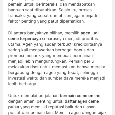
pemain untuk berinteraksi dan mendapatkan
bantuan saat dibutuhkan. Selain itu, proses
transaksi yang cepat dan efisien juga menjadi
faktor penting yang patut diperhatikan.
Di antara banyaknya pilihan, memilih
agen judi
ceme terpercaya
seharusnya menjadi prioritas
utama. Agen yang sudah terbukti kredibilitasnya
sering kali menawarkan berbagai bonus dan
promosi menarik yang membuat permainan
menjadi lebih menguntungkan. Pemain perlu
melakukan riset untuk memastikan bahwa mereka
bergabung dengan agen yang tepat, sehingga
investasi waktu dan sumber daya mereka menjadi
lebih berharga.
Untuk memulai perjalanan
bermain ceme online
dengan aman, penting untuk
daftar agen ceme
pulsa
yang memiliki reputasi baik dan ulasan
positif dari pemain lain. Memilih agen dengan bijak