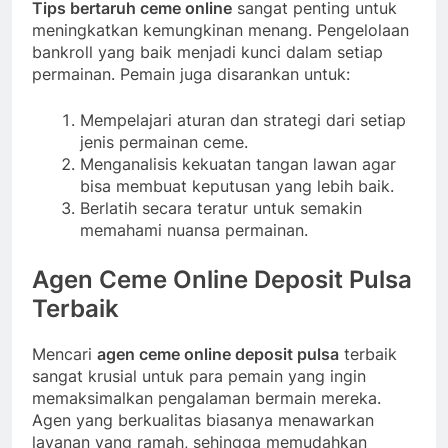
Tips bertaruh ceme online
sangat penting untuk
meningkatkan kemungkinan menang. Pengelolaan
bankroll yang baik menjadi kunci dalam setiap
permainan. Pemain juga disarankan untuk:
Mempelajari aturan dan strategi dari setiap
jenis permainan ceme.
Menganalisis kekuatan tangan lawan agar
bisa membuat keputusan yang lebih baik.
Berlatih secara teratur untuk semakin
memahami nuansa permainan.
Agen Ceme Online Deposit Pulsa
Terbaik
Mencari
agen ceme online deposit pulsa
terbaik
sangat krusial untuk para pemain yang ingin
memaksimalkan pengalaman bermain mereka.
Agen yang berkualitas biasanya menawarkan
layanan yang ramah, sehingga memudahkan