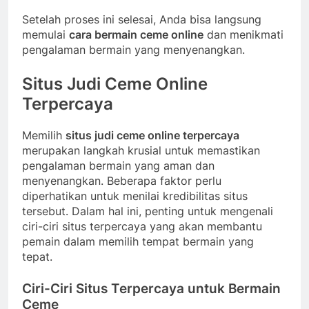
Setelah proses ini selesai, Anda bisa langsung
memulai
cara bermain ceme online
dan menikmati
pengalaman bermain yang menyenangkan.
Situs Judi Ceme Online
Terpercaya
Memilih
situs judi ceme online terpercaya
merupakan langkah krusial untuk memastikan
pengalaman bermain yang aman dan
menyenangkan. Beberapa faktor perlu
diperhatikan untuk menilai kredibilitas situs
tersebut. Dalam hal ini, penting untuk mengenali
ciri-ciri situs terpercaya yang akan membantu
pemain dalam memilih tempat bermain yang
tepat.
Ciri-Ciri Situs Terpercaya untuk Bermain
Ceme