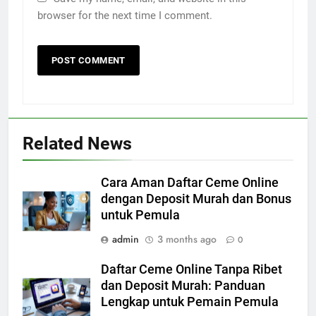
browser for the next time I comment.
Related News
Cara Aman Daftar Ceme Online
dengan Deposit Murah dan Bonus
untuk Pemula
admin
3 months ago
0
Daftar Ceme Online Tanpa Ribet
dan Deposit Murah: Panduan
Lengkap untuk Pemain Pemula