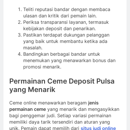
Teliti reputasi bandar dengan membaca
ulasan dan kritik dari pemain lain.
Periksa transparansi layanan, termasuk
kebijakan deposit dan penarikan.
Pastikan terdapat dukungan pelanggan
yang baik untuk membantu ketika ada
masalah.
Bandingkan berbagai bandar untuk
menemukan yang menawarkan bonus dan
promosi menarik.
Permainan Ceme Deposit Pulsa
yang Menarik
Ceme online menawarkan beragam
jenis
permainan ceme
yang menarik dan mengasyikkan
bagi penggemar judi. Setiap variasi permainan
memiliki daya tarik tersendiri dan aturan yang
unik. Pemain dapat memilih dari
situs judi online