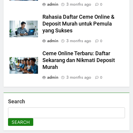
admin
3 months ago
0
Rahasia Daftar Ceme Online &
Deposit Murah untuk Pemula
yang Sukses
admin
3 months ago
0
Ceme Online Terbaru: Daftar
Sekarang dan Nikmati Deposit
Murah
admin
3 months ago
0
Search
SEARCH