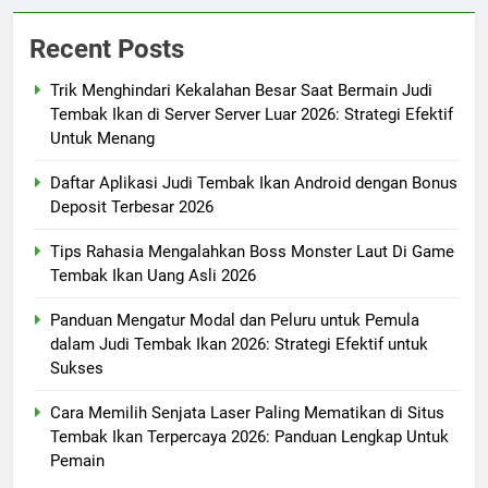
Recent Posts
Trik Menghindari Kekalahan Besar Saat Bermain Judi
Tembak Ikan di Server Server Luar 2026: Strategi Efektif
Untuk Menang
Daftar Aplikasi Judi Tembak Ikan Android dengan Bonus
Deposit Terbesar 2026
Tips Rahasia Mengalahkan Boss Monster Laut Di Game
Tembak Ikan Uang Asli 2026
Panduan Mengatur Modal dan Peluru untuk Pemula
dalam Judi Tembak Ikan 2026: Strategi Efektif untuk
Sukses
Cara Memilih Senjata Laser Paling Mematikan di Situs
Tembak Ikan Terpercaya 2026: Panduan Lengkap Untuk
Pemain