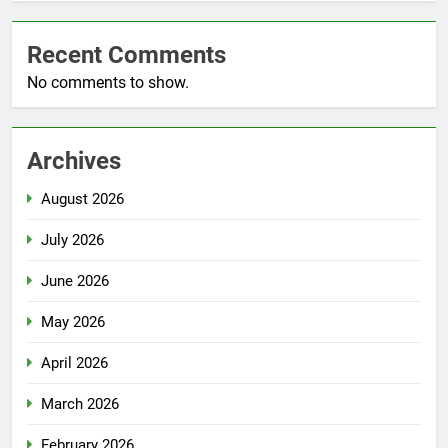
Recent Comments
No comments to show.
Archives
August 2026
July 2026
June 2026
May 2026
April 2026
March 2026
February 2026