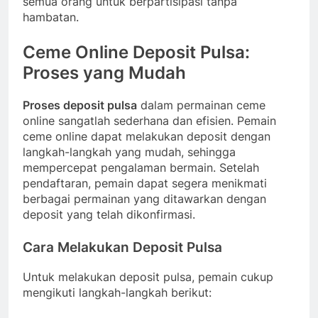
semua orang untuk berpartisipasi tanpa
hambatan.
Ceme Online Deposit Pulsa:
Proses yang Mudah
Proses deposit pulsa
dalam permainan ceme
online sangatlah sederhana dan efisien. Pemain
ceme online dapat melakukan deposit dengan
langkah-langkah yang mudah, sehingga
mempercepat pengalaman bermain. Setelah
pendaftaran, pemain dapat segera menikmati
berbagai permainan yang ditawarkan dengan
deposit yang telah dikonfirmasi.
Cara Melakukan Deposit Pulsa
Untuk melakukan deposit pulsa, pemain cukup
mengikuti langkah-langkah berikut: