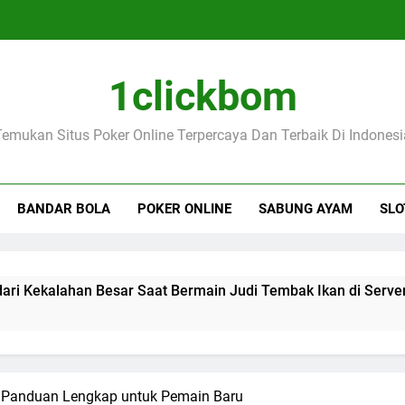
1clickbom
Temukan Situs Poker Online Terpercaya Dan Terbaik Di Indonesi
BANDAR BOLA
POKER ONLINE
SABUNG AYAM
SLO
ari Kekalahan Besar Saat Bermain Judi Tembak Ikan di Server 
asi Judi Tembak Ikan Android dengan Bonus Deposit Terbesar 
 Mengalahkan Boss Monster Laut Di Game Tembak Ikan Uang 
: Panduan Lengkap untuk Pemain Baru