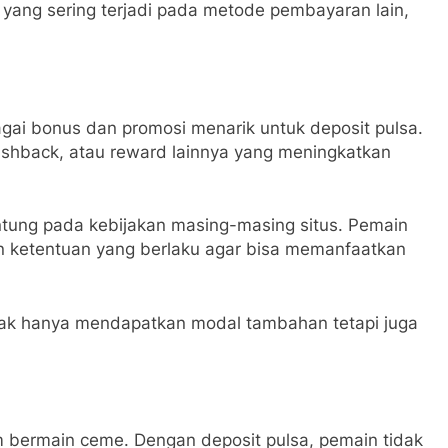
s yang sering terjadi pada metode pembayaran lain,
ai bonus dan promosi menarik untuk deposit pulsa.
shback, atau reward lainnya yang meningkatkan
antung pada kebijakan masing-masing situs. Pemain
 ketentuan yang berlaku agar bisa memanfaatkan
dak hanya mendapatkan modal tambahan tetapi juga
m bermain ceme. Dengan deposit pulsa, pemain tidak