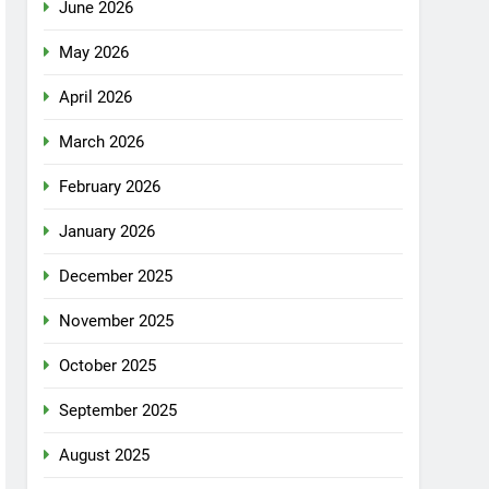
June 2026
May 2026
April 2026
March 2026
February 2026
January 2026
December 2025
November 2025
October 2025
September 2025
August 2025