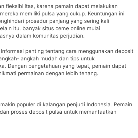
 fleksibilitas, karena pemain dapat melakukan
mereka memiliki pulsa yang cukup. Keuntungan ini
nghindari prosedur panjang yang sering kali
lain itu, banyak situs ceme online mulai
tasnya dalam komunitas perjudian.
informasi penting tentang cara menggunakan deposit
langkah-langkah mudah dan tips untuk
a. Dengan pengetahuan yang tepat, pemain dapat
ikmati permainan dengan lebih tenang.
makin populer di kalangan penjudi Indonesia. Pemain
dan proses deposit pulsa untuk memanfaatkan