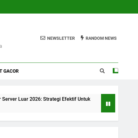
NEWSLETTER
RANDOM NEWS
a
T GACOR
Server Luar 2026: Strategi Efektif Untuk
2026
Asli 2026