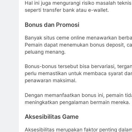
Hal ini juga mengurangi risiko masalah tekni
seperti transfer bank atau e-wallet.
Bonus dan Promosi
Banyak situs ceme online menawarkan berbag
Pemain dapat menemukan bonus deposit, ca
peluang menang.
Bonus-bonus tersebut bisa bervariasi, terg
perlu memastikan untuk membaca syarat dan
penawaran maksimal.
Dengan memanfaatkan bonus ini, pemain ti
meningkatkan pengalaman bermain mereka.
Aksesibilitas Game
Aksesibilitas merupakan faktor penting dala