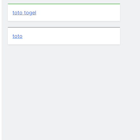
toto togel
toto