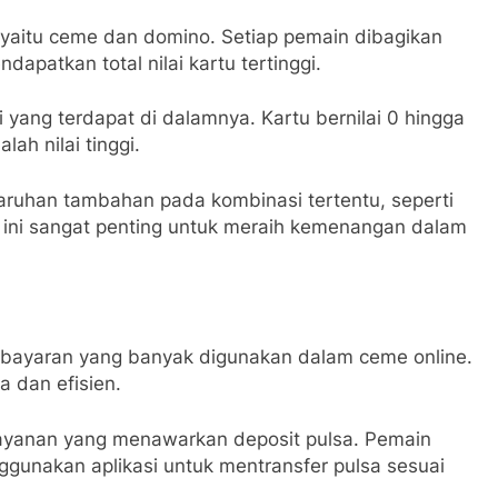
 yaitu ceme dan domino. Setiap pemain dibagikan
apatkan total nilai kartu tertinggi.
 yang terdapat di dalamnya. Kartu bernilai 0 hingga
ah nilai tinggi.
taruhan tambahan pada kombinasi tertentu, seperti
 ini sangat penting untuk meraih kemenangan dalam
mbayaran yang banyak digunakan dalam ceme online.
 dan efisien.
ayanan yang menawarkan deposit pulsa. Pemain
unakan aplikasi untuk mentransfer pulsa sesuai