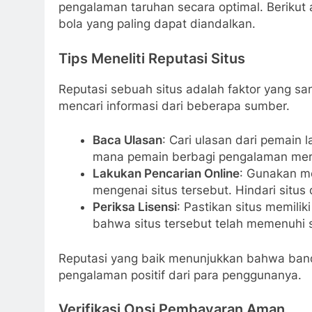
pengalaman taruhan secara optimal. Berikut
bola yang paling dapat diandalkan.
Tips Meneliti Reputasi Situs
Reputasi sebuah situs adalah faktor yang sa
mencari informasi dari beberapa sumber.
Baca Ulasan
: Cari ulasan dari pemain l
mana pemain berbagi pengalaman mer
Lakukan Pencarian Online
: Gunakan me
mengenai situs tersebut. Hindari situ
Periksa Lisensi
: Pastikan situs memilik
bahwa situs tersebut telah memenuhi s
Reputasi yang baik menunjukkan bahwa band
pengalaman positif dari para penggunanya.
Verifikasi Opsi Pembayaran Aman