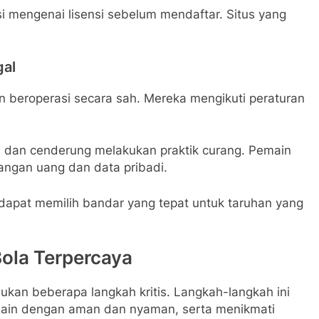
i mengenai lisensi sebelum mendaftar. Situs yang
gal
an beroperasi secara sah. Mereka mengikuti peraturan
sensi dan cenderung melakukan praktik curang. Pemain
ilangan uang dan data pribadi.
 dapat memilih bandar yang tepat untuk taruhan yang
Bola Terpercaya
ukan beberapa langkah kritis. Langkah-langkah ini
ain dengan aman dan nyaman, serta menikmati