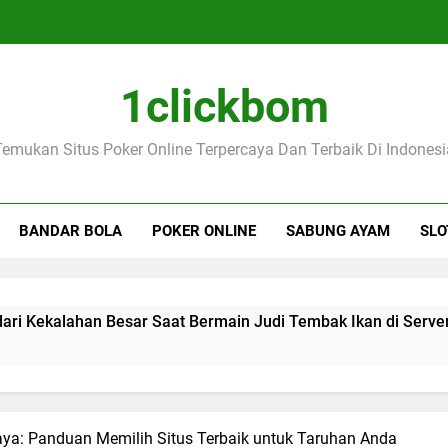
1clickbom
Temukan Situs Poker Online Terpercaya Dan Terbaik Di Indonesi
BANDAR BOLA
POKER ONLINE
SABUNG AYAM
SLO
ari Kekalahan Besar Saat Bermain Judi Tembak Ikan di Server 
asi Judi Tembak Ikan Android dengan Bonus Deposit Terbesar 
 Mengalahkan Boss Monster Laut Di Game Tembak Ikan Uang 
aya: Panduan Memilih Situs Terbaik untuk Taruhan Anda