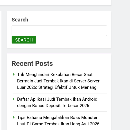
2026: Strategi Efektif untuk Sukses
Search
rcaya 2026: Panduan Lengkap Untuk
SEARCH
ru 2026: Tips dan Trik Terbaik
Recent Posts
Trik Menghindari Kekalahan Besar Saat
Bermain Judi Tembak Ikan di Server Server
Luar 2026: Strategi Efektif Untuk Menang
Daftar Aplikasi Judi Tembak Ikan Android
dengan Bonus Deposit Terbesar 2026
Tips Rahasia Mengalahkan Boss Monster
Laut Di Game Tembak Ikan Uang Asli 2026