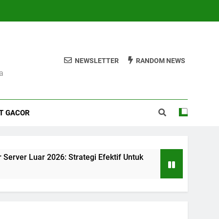
NEWSLETTER
RANDOM NEWS
a
T GACOR
Server Luar 2026: Strategi Efektif Untuk
2026
Asli 2026