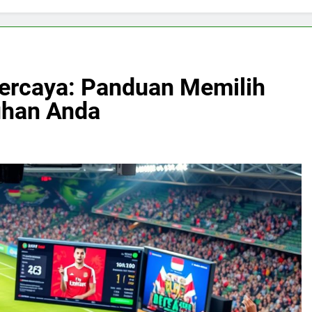
atur Modal dan Peluru untuk Pemula dalam Judi Tembak Ikan 
 Senjata Laser Paling Mematikan di Situs Tembak Ikan Terpe
percaya: Panduan Memilih
ruhan Anda
uh Menang Jackpot Naga Emas Game Tembak Ikan Online Terba