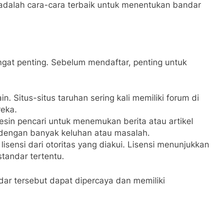
 adalah cara-cara terbaik untuk menentukan bandar
ngat penting. Sebelum mendaftar, penting untuk
ain. Situs-situs taruhan sering kali memiliki forum di
eka.
sin pencari untuk menemukan berita atau artikel
s dengan banyak keluhan atau masalah.
i lisensi dari otoritas yang diakui. Lisensi menunjukkan
tandar tertentu.
ar tersebut dapat dipercaya dan memiliki