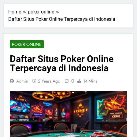
Daftar Aplikasi Judi
Luar 2026: Strategi
Tembak Ikan Android
Efektif Untuk Menang
Home
poker online
dengan Bonus Deposit
3 Days Ago
Terbesar 2026
Daftar Situs Poker Online Terpercaya di Indonesia
Tips Rahasia
Mengalahkan Boss
Monster Laut Di Game
4 Days Ago
Tembak Ikan Uang Asli
Panduan Mengatur
POKER ONLINE
2026
Modal dan Peluru untuk
Pemula dalam Judi
5 Days Ago
Daftar Situs Poker Online
Tembak Ikan 2026:
Cara Memilih Senjata
Strategi Efektif untuk
Terpercaya di Indonesia
Laser Paling Mematikan
Sukses
di Situs Tembak Ikan
6 Days Ago
Terpercaya 2026:
0
Admin
2 Years Ago
14 Mins
Strategi Ampuh Menang
Panduan Lengkap Untuk
Jackpot Naga Emas
Pemain
Game Tembak Ikan
7 Days Ago
Online Terbaru 2026:
Tips dan Trik Terbaik