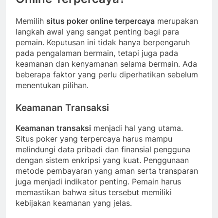
Memilih
situs poker online terpercaya
merupakan
langkah awal yang sangat penting bagi para
pemain. Keputusan ini tidak hanya berpengaruh
pada pengalaman bermain, tetapi juga pada
keamanan dan kenyamanan selama bermain. Ada
beberapa faktor yang perlu diperhatikan sebelum
menentukan pilihan.
Keamanan Transaksi
Keamanan transaksi
menjadi hal yang utama.
Situs poker yang terpercaya harus mampu
melindungi data pribadi dan finansial pengguna
dengan sistem enkripsi yang kuat. Penggunaan
metode pembayaran yang aman serta transparan
juga menjadi indikator penting. Pemain harus
memastikan bahwa situs tersebut memiliki
kebijakan keamanan yang jelas.