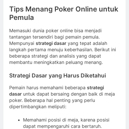
Tips Menang Poker Online untuk
Pemula
Memasuki dunia poker online bisa menjadi
tantangan tersendiri bagi pemain pemula.
Mempunyai
strategi dasar
yang tepat adalah
langkah pertama menuju keberhasilan. Berikut ini
beberapa strategi dan analisis yang dapat
membantu meningkatkan peluang menang.
Strategi Dasar yang Harus Diketahui
Pemain harus memahami beberapa
strategi
dasar
untuk dapat bersaing dengan baik di meja
poker. Beberapa hal penting yang perlu
dipertimbangkan meliputi:
Memahami posisi di meja, karena posisi
dapat mempengaruhi cara bertaruh.