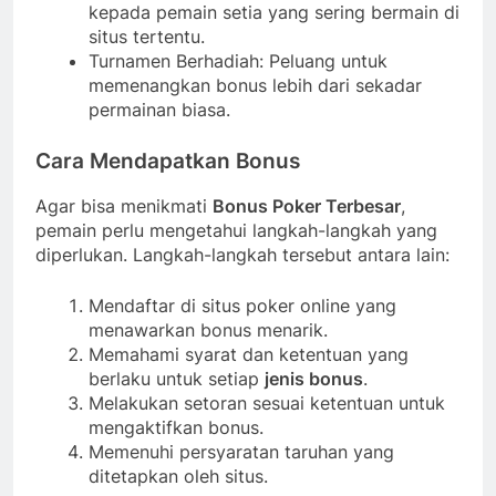
kepada pemain setia yang sering bermain di
situs tertentu.
Turnamen Berhadiah: Peluang untuk
memenangkan bonus lebih dari sekadar
permainan biasa.
Cara Mendapatkan Bonus
Agar bisa menikmati
Bonus Poker Terbesar
,
pemain perlu mengetahui langkah-langkah yang
diperlukan. Langkah-langkah tersebut antara lain:
Mendaftar di situs poker online yang
menawarkan bonus menarik.
Memahami syarat dan ketentuan yang
berlaku untuk setiap
jenis bonus
.
Melakukan setoran sesuai ketentuan untuk
mengaktifkan bonus.
Memenuhi persyaratan taruhan yang
ditetapkan oleh situs.