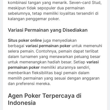
kombinasi tangan yang menarik. Seven-card Stud,
meskipun tidak sepopuler dua permainan
sebelumnya, tetap memiliki loyalitas tersendiri di
kalangan penggemar poker.
Variasi Permainan yang Disediakan
Situs poker online
juga menyediakan
berbagai
variasi permainan poker
untuk memenuhi
selera pemain. Contohnya, pemain dapat terlibat
dalam turnamen yang menawarkan peluang besar
untuk memenangkan hadiah besar. Setiap
variasi
permainan poker
memiliki aturannya sendiri,
memberikan fleksibilitas bagi pemain dalam
memilih permainan yang sesuai dengan anggaran
dan preferensi mereka.
Agen Poker Terpercaya di
Indonesia