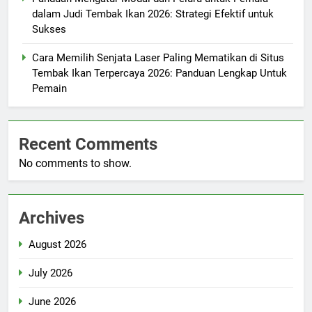
dalam Judi Tembak Ikan 2026: Strategi Efektif untuk
Sukses
Cara Memilih Senjata Laser Paling Mematikan di Situs
Tembak Ikan Terpercaya 2026: Panduan Lengkap Untuk
Pemain
Recent Comments
No comments to show.
Archives
August 2026
July 2026
June 2026