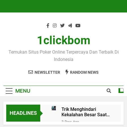
Skip
to
content
1clickbom
Temukan Situs Poker Online Terpercaya Dan Terbaik Di
Indonesia
NEWSLETTER
RANDOM NEWS
MENU
Trik Menghindari
HEADLINES
Kekalahan Besar Saat
Bermain Judi Tembak
2 Days Ago
Ikan di Server Server