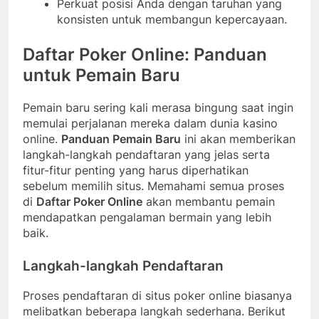
Perkuat posisi Anda dengan taruhan yang
konsisten untuk membangun kepercayaan.
Daftar Poker Online: Panduan
untuk Pemain Baru
Pemain baru sering kali merasa bingung saat ingin
memulai perjalanan mereka dalam dunia kasino
online.
Panduan Pemain Baru
ini akan memberikan
langkah-langkah pendaftaran yang jelas serta
fitur-fitur penting yang harus diperhatikan
sebelum memilih situs. Memahami semua proses
di
Daftar Poker Online
akan membantu pemain
mendapatkan pengalaman bermain yang lebih
baik.
Langkah-langkah Pendaftaran
Proses pendaftaran di situs poker online biasanya
melibatkan beberapa langkah sederhana. Berikut