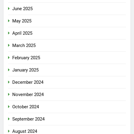
June 2025
May 2025
April 2025
March 2025
February 2025
January 2025
December 2024
November 2024
October 2024
September 2024
August 2024