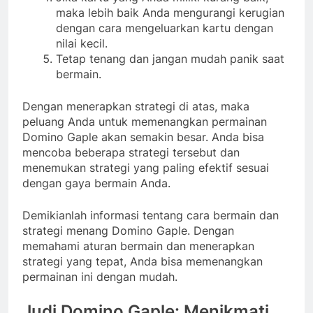
maka lebih baik Anda mengurangi kerugian
dengan cara mengeluarkan kartu dengan
nilai kecil.
Tetap tenang dan jangan mudah panik saat
bermain.
Dengan menerapkan strategi di atas, maka
peluang Anda untuk memenangkan permainan
Domino Gaple akan semakin besar. Anda bisa
mencoba beberapa strategi tersebut dan
menemukan strategi yang paling efektif sesuai
dengan gaya bermain Anda.
Demikianlah informasi tentang cara bermain dan
strategi menang Domino Gaple. Dengan
memahami aturan bermain dan menerapkan
strategi yang tepat, Anda bisa memenangkan
permainan ini dengan mudah.
Judi Domino Gaple: Menikmati