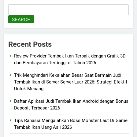
SEARCH
Recent Posts
Review Provider Tembak Ikan Terbaik dengan Grafik 3D
dan Pembayaran Tertinggi di Tahun 2026
Trik Menghindari Kekalahan Besar Saat Bermain Judi
Tembak Ikan di Server Server Luar 2026: Strategi Efektif
Untuk Menang
Daftar Aplikasi Judi Tembak Ikan Android dengan Bonus
Deposit Terbesar 2026
Tips Rahasia Mengalahkan Boss Monster Laut Di Game
Tembak Ikan Uang Asli 2026