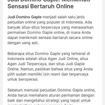
Sensasi Bertaruh Online
Judi Domino Gaple
menjadi salah satu jenis
perjudian online yang populer di Indonesia. Ada
banyak situs-situs terpercaya yang menawarkan
permainan Domino Gaple online, di mana Anda
dapat menikmati sensasi bertaruh secara online
dengan uang asli.
Beberapa situs Domino Gaple yang terkenal di
Indonesia adalah situs Agen Judi Online, situs
Agen Judi Terpercaya, dan situs Judi Gaple
Online. Namun, pastikan bahwa situs yang Anda
pilih sudah memiliki izin resmi dan terpercaya
untuk beroperasi.
Sebelum memulai perjudian Domino Gaple online,
Anda harus memahami aturan permainan dengan
baik dan mengetahui strategi yang tepat untuk