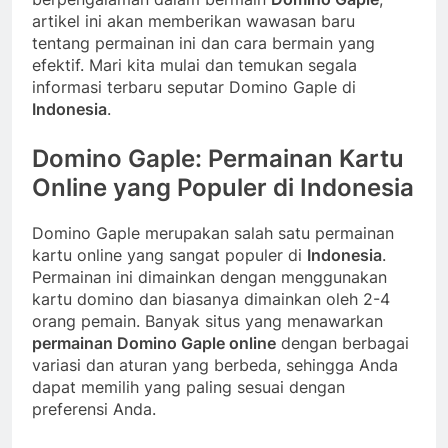
artikel ini akan memberikan wawasan baru
tentang permainan ini dan cara bermain yang
efektif. Mari kita mulai dan temukan segala
informasi terbaru seputar Domino Gaple di
Indonesia
.
Domino Gaple: Permainan Kartu
Online yang Populer di Indonesia
Domino Gaple merupakan salah satu permainan
kartu online yang sangat populer di
Indonesia
.
Permainan ini dimainkan dengan menggunakan
kartu domino dan biasanya dimainkan oleh 2-4
orang pemain. Banyak situs yang menawarkan
permainan Domino Gaple online
dengan berbagai
variasi dan aturan yang berbeda, sehingga Anda
dapat memilih yang paling sesuai dengan
preferensi Anda.