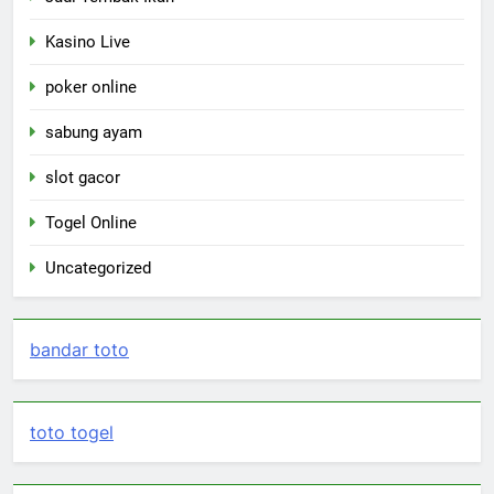
Kasino Live
poker online
sabung ayam
slot gacor
Togel Online
Uncategorized
bandar toto
toto togel