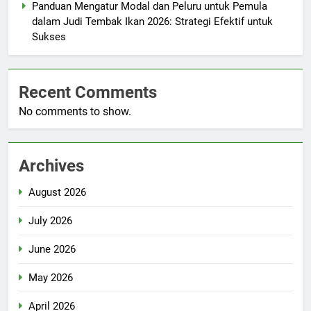
Panduan Mengatur Modal dan Peluru untuk Pemula
dalam Judi Tembak Ikan 2026: Strategi Efektif untuk
Sukses
Recent Comments
No comments to show.
Archives
August 2026
July 2026
June 2026
May 2026
April 2026