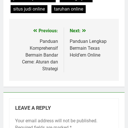
situs judi online
taruhan online
Previous:
Next:
Post
navigation
Panduan
Panduan Lengkap
Komprehensif
Bermain Texas
Bermain Bandar
Hold’em Online
Ceme: Aturan dan
Strategi
LEAVE A REPLY
Your email address will not be published.
Required fields are marked
*