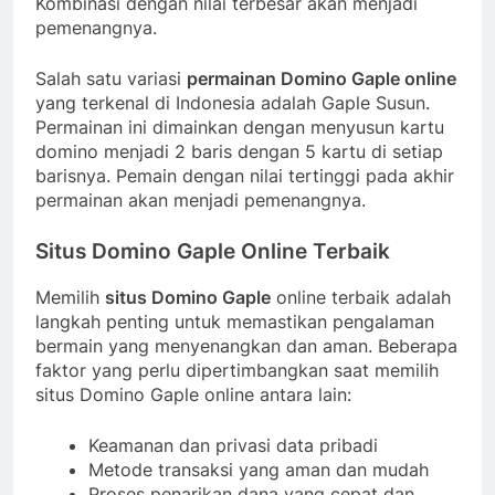
Kombinasi dengan nilai terbesar akan menjadi
pemenangnya.
Salah satu variasi
permainan Domino Gaple online
yang terkenal di Indonesia adalah Gaple Susun.
Permainan ini dimainkan dengan menyusun kartu
domino menjadi 2 baris dengan 5 kartu di setiap
barisnya. Pemain dengan nilai tertinggi pada akhir
permainan akan menjadi pemenangnya.
Situs Domino Gaple Online Terbaik
Memilih
situs Domino Gaple
online terbaik adalah
langkah penting untuk memastikan pengalaman
bermain yang menyenangkan dan aman. Beberapa
faktor yang perlu dipertimbangkan saat memilih
situs Domino Gaple online antara lain:
Keamanan dan privasi data pribadi
Metode transaksi yang aman dan mudah
Proses penarikan dana yang cepat dan