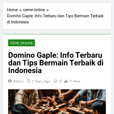
Trik Menghindari
di Tahun 2026
Kekalahan Besar Saat
Home
ceme online
Bermain Judi Tembak
4 Days Ago
Ikan di Server Server
Domino Gaple: Info Terbaru dan Tips Bermain Terbaik
Daftar Aplikasi Judi
Luar 2026: Strategi
di Indonesia
Tembak Ikan Android
Efektif Untuk Menang
dengan Bonus Deposit
5 Days Ago
Terbesar 2026
Tips Rahasia
Mengalahkan Boss
CEME ONLINE
Monster Laut Di Game
6 Days Ago
Tembak Ikan Uang Asli
Panduan Mengatur
Domino Gaple: Info Terbaru
2026
Modal dan Peluru untuk
dan Tips Bermain Terbaik di
Pemula dalam Judi
7 Days Ago
Tembak Ikan 2026:
Cara Memilih Senjata
Indonesia
Strategi Efektif untuk
Laser Paling Mematikan
Sukses
di Situs Tembak Ikan
1 Week Ago
0
Admin
3 Years Ago
11 Mins
Terpercaya 2026:
Panduan Lengkap Untuk
Pemain