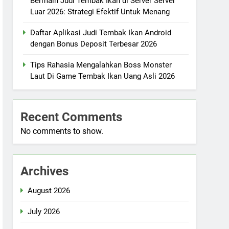
Bermain Judi Tembak Ikan di Server Server
Luar 2026: Strategi Efektif Untuk Menang
Daftar Aplikasi Judi Tembak Ikan Android
dengan Bonus Deposit Terbesar 2026
Tips Rahasia Mengalahkan Boss Monster
Laut Di Game Tembak Ikan Uang Asli 2026
Recent Comments
No comments to show.
Archives
August 2026
July 2026