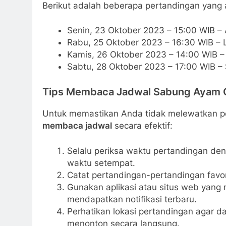
Berikut adalah beberapa pertandingan yang 
Senin, 23 Oktober 2023 – 15:00 WIB –
Rabu, 25 Oktober 2023 – 16:30 WIB –
Kamis, 26 Oktober 2023 – 14:00 WIB 
Sabtu, 28 Oktober 2023 – 17:00 WIB 
Tips Membaca Jadwal Sabung Ayam 
Untuk memastikan Anda tidak melewatkan pe
membaca jadwal
secara efektif:
Selalu periksa waktu pertandingan de
waktu setempat.
Catat pertandingan-pertandingan favo
Gunakan aplikasi atau situs web yan
mendapatkan notifikasi terbaru.
Perhatikan lokasi pertandingan agar d
menonton secara langsung.