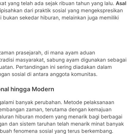
kat yang telah ada sejak ribuan tahun yang lalu.
Asal
ipisahkan dari praktik sosial yang mengekspresikan
 bukan sekedar hiburan, melainkan juga memiliki
i zaman prasejarah, di mana ayam aduan
 tradisi masyarakat, sabung ayam digunakan sebagai
atan. Pertandingan ini sering diadakan dalam
an sosial di antara anggota komunitas.
nal hingga Modern
alami banyak perubahan. Metode pelaksanaan
rkembangan zaman, terutama dengan kemajuan
saluran hiburan modern yang menarik bagi berbagai
gan dan sistem taruhan telah menarik minat banyak
uah fenomena sosial yang terus berkembang.