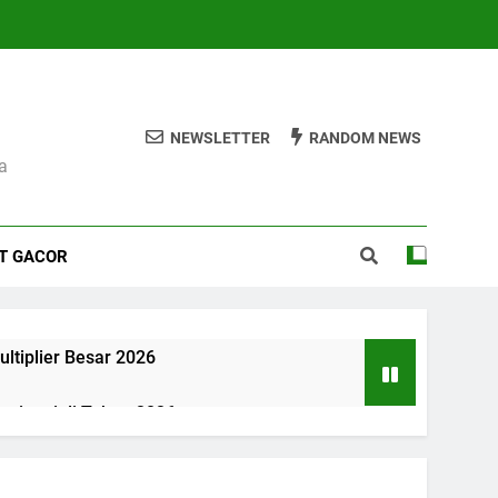
NEWSLETTER
RANDOM NEWS
a
T GACOR
tiplier Besar 2026
rtinggi di Tahun 2026
Server Luar 2026: Strategi Efektif Untuk