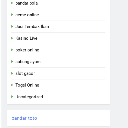
bandar bola
ceme online
Judi Tembak Ikan
Kasino Live
poker online
sabung ayam
slot gacor
Togel Online
Uncategorized
bandar toto