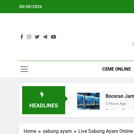
Skip
08/08/2026
to
content
CEME ONLINE
Bocoran Jam 
3 Hours Ago
HEADLINES
Review Provi
1 Day Ago
Trik Menghind
Home
sabung ayam
Live Sabung Ayam Online 
Menang