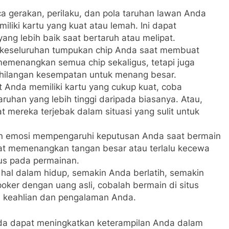
a gerakan, perilaku, dan pola taruhan lawan Anda
liki kartu yang kuat atau lemah. Ini dapat
g lebih baik saat bertaruh atau melipat.
 keseluruhan tumpukan chip Anda saat membuat
emenangkan semua chip sekaligus, tetapi juga
kehilangan kesempatan untuk menang besar.
 Anda memiliki kartu yang cukup kuat, coba
han yang lebih tinggi daripada biasanya. Atau,
ereka terjebak dalam situasi yang sulit untuk
n emosi mempengaruhi keputusan Anda saat bermain
saat memenangkan tangan besar atau terlalu kecewa
kus pada permainan.
hal dalam hidup, semakin Anda berlatih, semakin
ker dengan uang asli, cobalah bermain di situs
an keahlian dan pengalaman Anda.
nda dapat meningkatkan keterampilan Anda dalam