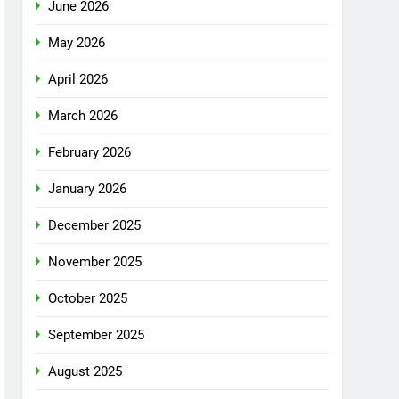
June 2026
May 2026
April 2026
March 2026
February 2026
January 2026
December 2025
November 2025
October 2025
September 2025
August 2025