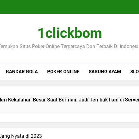
1clickbom
Temukan Situs Poker Online Terpercaya Dan Terbaik Di Indonesi
BANDAR BOLA
POKER ONLINE
SABUNG AYAM
SLO
ari Kekalahan Besar Saat Bermain Judi Tembak Ikan di Server 
asi Judi Tembak Ikan Android dengan Bonus Deposit Terbesar 
 Mengalahkan Boss Monster Laut Di Game Tembak Ikan Uang 
Uang Nyata di 2023