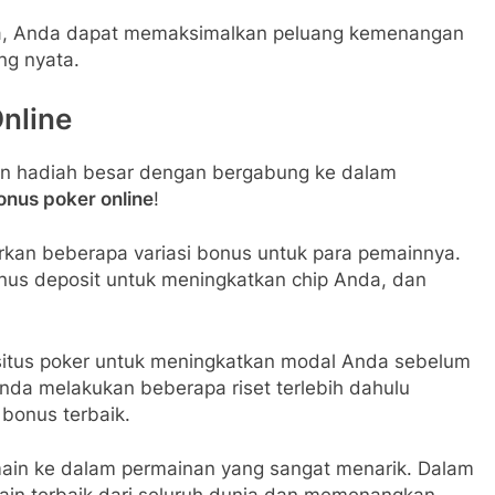
aya, Anda dapat memaksimalkan peluang kemenangan
ng nyata.
nline
 hadiah besar dengan bergabung ke dalam
onus poker online
!
arkan beberapa variasi bonus untuk para pemainnya.
us deposit untuk meningkatkan chip Anda, dan
itus poker untuk meningkatkan modal Anda sebelum
anda melakukan beberapa riset terlebih dahulu
 bonus terbaik.
in ke dalam permainan yang sangat menarik. Dalam