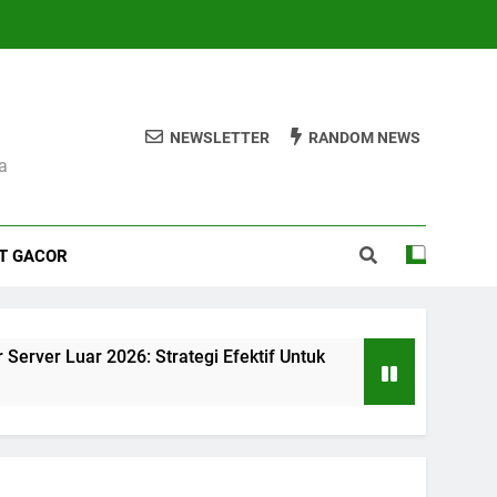
NEWSLETTER
RANDOM NEWS
a
T GACOR
Server Luar 2026: Strategi Efektif Untuk
2026
Asli 2026