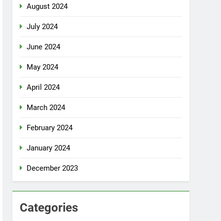
August 2024
July 2024
June 2024
May 2024
April 2024
March 2024
February 2024
January 2024
December 2023
Categories