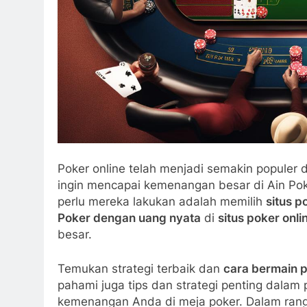
Poker online telah menjadi semakin populer 
ingin mencapai kemenangan besar di Ain Poke
perlu mereka lakukan adalah memilih
situs p
Poker dengan uang nyata
di
situs poker onl
besar.
Temukan strategi terbaik dan
cara bermain p
pahami juga tips dan strategi penting dalam
kemenangan Anda di meja poker. Dalam rang