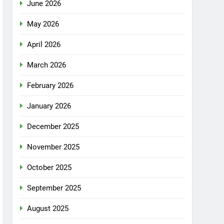
June 2026
May 2026
April 2026
March 2026
February 2026
January 2026
December 2025
November 2025
October 2025
September 2025
August 2025