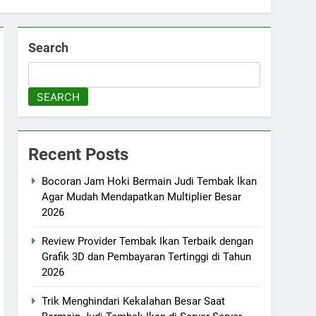
2026
Search
Asli 2026
SEARCH
2026: Strategi Efektif untuk Sukses
Recent Posts
Bocoran Jam Hoki Bermain Judi Tembak Ikan
Agar Mudah Mendapatkan Multiplier Besar
2026
Review Provider Tembak Ikan Terbaik dengan
Grafik 3D dan Pembayaran Tertinggi di Tahun
2026
Trik Menghindari Kekalahan Besar Saat