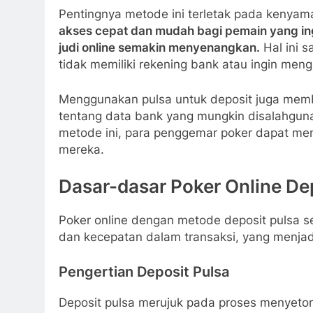
Pentingnya metode ini terletak pada kenya
akses cepat dan mudah bagi pemain yang i
judi online semakin menyenangkan.
Hal ini 
tidak memiliki rekening bank atau ingin meng
Menggunakan pulsa untuk deposit juga membe
tentang data bank yang mungkin disalahgun
metode ini, para penggemar poker dapat me
mereka.
Dasar-dasar Poker Online De
Poker online dengan metode deposit pulsa 
dan kecepatan dalam transaksi, yang menjad
Pengertian Deposit Pulsa
Deposit pulsa merujuk pada proses menyetor