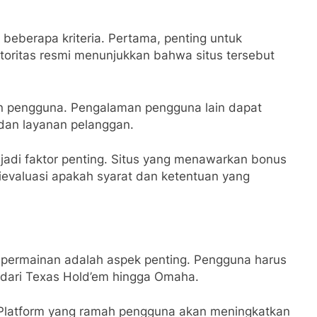
beberapa kriteria. Pertama, penting untuk
 otoritas resmi menunjukkan bahwa situs tersebut
asan pengguna. Pengalaman pengguna lain dapat
an layanan pelanggan.
jadi faktor penting. Situs yang menawarkan bonus
 dievaluasi apakah syarat dan ketentuan yang
 permainan adalah aspek penting. Pengguna harus
i dari Texas Hold’em hingga Omaha.
 Platform yang ramah pengguna akan meningkatkan