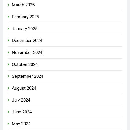
March 2025
February 2025
January 2025
December 2024
November 2024
October 2024
September 2024
August 2024
July 2024
June 2024
May 2024