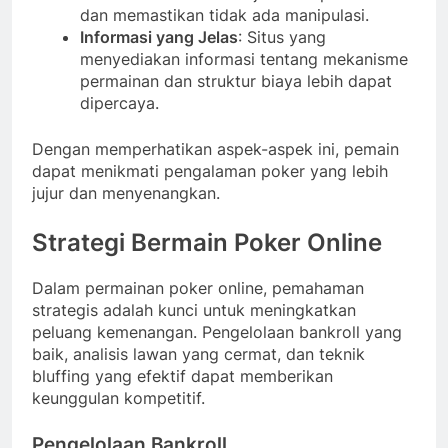
dan memastikan tidak ada manipulasi.
Informasi yang Jelas
: Situs yang
menyediakan informasi tentang mekanisme
permainan dan struktur biaya lebih dapat
dipercaya.
Dengan memperhatikan aspek-aspek ini, pemain
dapat menikmati pengalaman poker yang lebih
jujur dan menyenangkan.
Strategi Bermain Poker Online
Dalam permainan poker online, pemahaman
strategis adalah kunci untuk meningkatkan
peluang kemenangan. Pengelolaan bankroll yang
baik, analisis lawan yang cermat, dan teknik
bluffing yang efektif dapat memberikan
keunggulan kompetitif.
Pengelolaan Bankroll