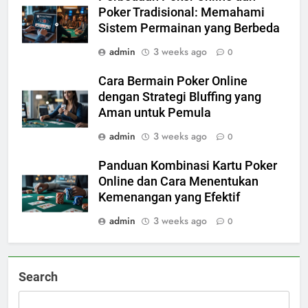
Poker Tradisional: Memahami
Sistem Permainan yang Berbeda
admin
3 weeks ago
0
Cara Bermain Poker Online
dengan Strategi Bluffing yang
Aman untuk Pemula
admin
3 weeks ago
0
Panduan Kombinasi Kartu Poker
Online dan Cara Menentukan
Kemenangan yang Efektif
admin
3 weeks ago
0
Search