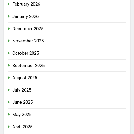
February 2026
January 2026
December 2025
November 2025
October 2025
September 2025
August 2025
July 2025
June 2025
May 2025
April 2025