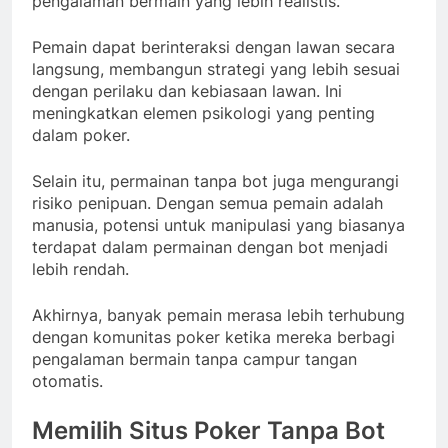
pengalaman bermain yang lebih realistis.
Pemain dapat berinteraksi dengan lawan secara
langsung, membangun strategi yang lebih sesuai
dengan perilaku dan kebiasaan lawan. Ini
meningkatkan elemen psikologi yang penting
dalam poker.
Selain itu, permainan tanpa bot juga mengurangi
risiko penipuan. Dengan semua pemain adalah
manusia, potensi untuk manipulasi yang biasanya
terdapat dalam permainan dengan bot menjadi
lebih rendah.
Akhirnya, banyak pemain merasa lebih terhubung
dengan komunitas poker ketika mereka berbagi
pengalaman bermain tanpa campur tangan
otomatis.
Memilih Situs Poker Tanpa Bot