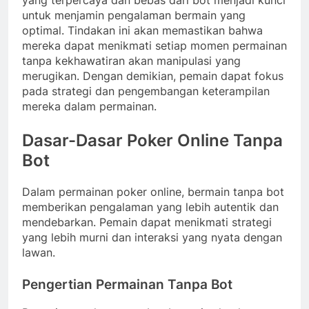
untuk menjamin pengalaman bermain yang
optimal. Tindakan ini akan memastikan bahwa
mereka dapat menikmati setiap momen permainan
tanpa kekhawatiran akan manipulasi yang
merugikan. Dengan demikian, pemain dapat fokus
pada strategi dan pengembangan keterampilan
mereka dalam permainan.
Dasar-Dasar Poker Online Tanpa
Bot
Dalam permainan poker online, bermain tanpa bot
memberikan pengalaman yang lebih autentik dan
mendebarkan. Pemain dapat menikmati strategi
yang lebih murni dan interaksi yang nyata dengan
lawan.
Pengertian Permainan Tanpa Bot