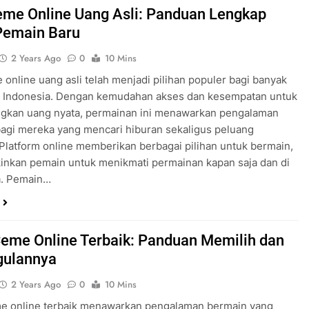
eme Online Uang Asli: Panduan Lengkap
Pemain Baru
2 Years Ago
0
10 Mins
 online uang asli telah menjadi pilihan populer bagi banyak
i Indonesia. Dengan kemudahan akses dan kesempatan untuk
kan uang nyata, permainan ini menawarkan pengalaman
agi mereka yang mencari hiburan sekaligus peluang
. Platform online memberikan berbagai pilihan untuk bermain,
nkan pemain untuk menikmati permainan kapan saja dan di
a. Pemain…
eme Online Terbaik: Panduan Memilih dan
gulannya
2 Years Ago
0
10 Mins
e online terbaik menawarkan pengalaman bermain yang