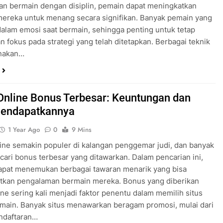
an bermain dengan disiplin, pemain dapat meningkatkan
ereka untuk menang secara signifikan. Banyak pemain yang
dalam emosi saat bermain, sehingga penting untuk tetap
n fokus pada strategi yang telah ditetapkan. Berbagai teknik
unakan…
nline Bonus Terbesar: Keuntungan dan
Mendapatkannya
1 Year Ago
0
9 Mins
ne semakin populer di kalangan penggemar judi, dan banyak
ari bonus terbesar yang ditawarkan. Dalam pencarian ini,
apat menemukan berbagai tawaran menarik yang bisa
tkan pengalaman bermain mereka. Bonus yang diberikan
ne sering kali menjadi faktor penentu dalam memilih situs
main. Banyak situs menawarkan beragam promosi, mulai dari
ndaftaran…