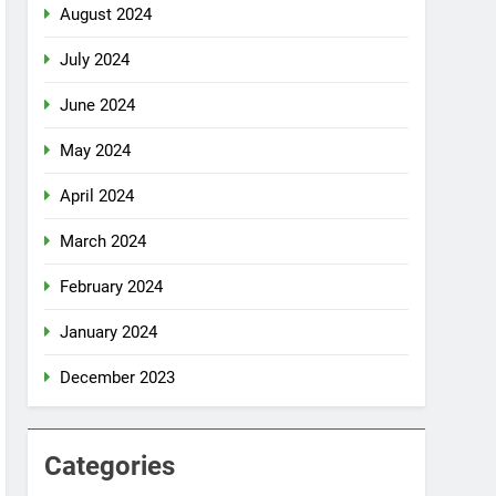
August 2024
July 2024
June 2024
May 2024
April 2024
March 2024
February 2024
January 2024
December 2023
Categories