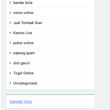
bandar bola
ceme online
Judi Tembak Ikan
Kasino Live
poker online
sabung ayam
slot gacor
Togel Online
Uncategorized
bandar toto