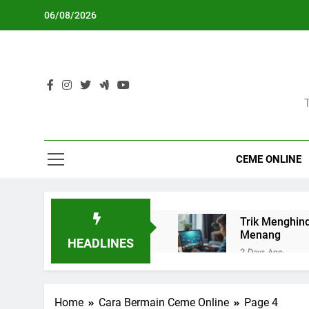
Skip
06/08/2026
to
content
CEME ONLINE
Trik Menghind
Menang
HEADLINES
2 Days Ago
Daftar Aplik
3 Days Ago
Tips Rahasia
Home
Cara Bermain Ceme Online
Page 4