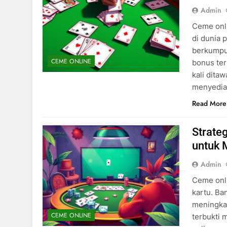
Admin
Ceme onli
di dunia 
berkumpu
CEME ONLINE
bonus ter
kali dita
menyediak
Read More
Strate
untuk 
Admin
Ceme onl
kartu. Ba
meningka
CEME ONLINE
terbukti